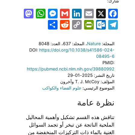
شارك:
todon
hatsApp
Messenger
LinkedIn
Gmail
Email
Facebook
X
Share
PrintFriendly
Reddit
Outlook.com
Copy
Telegram
Link
المجلة:
Nature
، المجلد: 637
، العدد: 8048
DOI:
https://doi.org/10.1038/s41586-024-
08495-6
PMID:
https://pubmed.ncbi.nlm.nih.gov/39880992
تاريخ النشر: 2025-01-29
المؤلف: T. J. McCoy وآخرون
الموضوع الرئيسي:
علوم الفضاء والكواكب
نظرة عامة
تناقش هذه القسم تشكيل وأهمية المحاليل
الملحية الناتجة عن تبخر أو تجمد السوائل
الغنية بالماء ذات التركيزات المنخفضة من