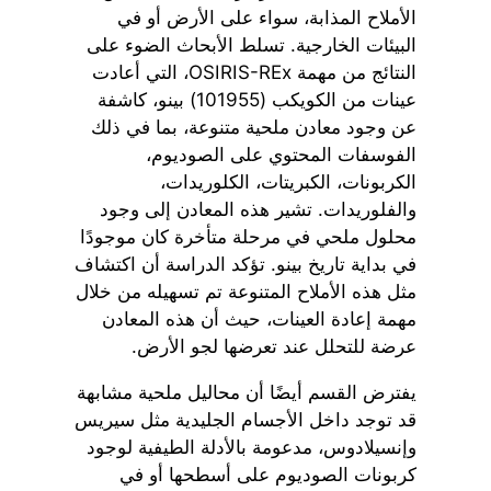
الأملاح المذابة، سواء على الأرض أو في
البيئات الخارجية. تسلط الأبحاث الضوء على
النتائج من مهمة OSIRIS-REx، التي أعادت
عينات من الكويكب (101955) بينو، كاشفة
عن وجود معادن ملحية متنوعة، بما في ذلك
الفوسفات المحتوي على الصوديوم،
الكربونات، الكبريتات، الكلوريدات،
والفلوريدات. تشير هذه المعادن إلى وجود
محلول ملحي في مرحلة متأخرة كان موجودًا
في بداية تاريخ بينو. تؤكد الدراسة أن اكتشاف
مثل هذه الأملاح المتنوعة تم تسهيله من خلال
مهمة إعادة العينات، حيث أن هذه المعادن
عرضة للتحلل عند تعرضها لجو الأرض.
يفترض القسم أيضًا أن محاليل ملحية مشابهة
قد توجد داخل الأجسام الجليدية مثل سيريس
وإنسيلادوس، مدعومة بالأدلة الطيفية لوجود
كربونات الصوديوم على أسطحها أو في