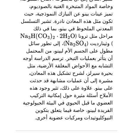
وخاصة المواد المتبخرة الغنية بالصوديوم،
تميز عينات بينو عن النيازك النموذجية، حيث
تكون مثل هذه المعادن نادرة. تشير التسلسل
المعدني الملحوظ في بينو، بما في ذلك
مراحل مثل ترونا (
Na
3
H
(
CO
3
)
2
⋅
2
H
2
O
) وثينارديت (
)، إلى تطور سائل
Na
2
SO
4
مطول على الجسم الأم لبينو، من المحتمل
أن يتأثر بعمليات التبخر. ترسم الدراسة أوجه
التشابه مع الأحواض المغلقة الأرضية، مثل
بحيرة سيرلز، لشرح تشكيل هذه المعادن،
مشيرة إلى أن عمليات مشابهة قد حدثت
على بينو. علاوة على ذلك، تثير وجود هذه
الأملاح أسئلة مثيرة حول إمكانية التركيب
العضوي ما قبل الحيوي في البيئة الجيولوجية
الفريدة لبينو، خاصة فيما يتعلق بتكوين
النيوكليوتيدات ومركبات عضوية أخرى.