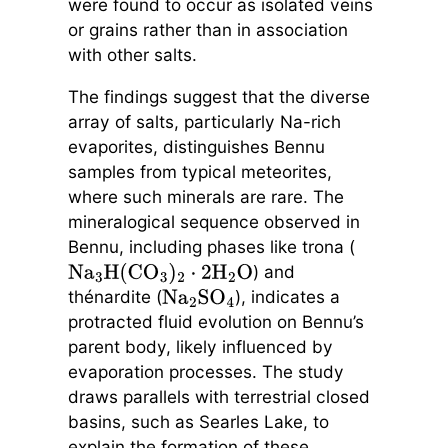
were found to occur as isolated veins
or grains rather than in association
with other salts.
The findings suggest that the diverse
array of salts, particularly Na-rich
evaporites, distinguishes Bennu
samples from typical meteorites,
where such minerals are rare. The
mineralogical sequence observed in
Bennu, including phases like trona (
) and
Na
3
H
(
CO
3
)
2
⋅
2
H
2
O
thénardite (
), indicates a
Na
2
SO
4
protracted fluid evolution on Bennu’s
parent body, likely influenced by
evaporation processes. The study
draws parallels with terrestrial closed
basins, such as Searles Lake, to
explain the formation of these