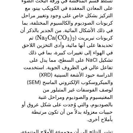
تسلط قسم المناقشة في ورقة البحث الضوء
على المعادن المعقدة في الكويكب بينو، مع
التركيز بشكل خاص على وجود وتغيير مراحل
كربونات الصوديوم والكالسيوم المختلفة، بما
في ذلك الأشكال المائية. من الجدير بالذكر أن
كربونات نيريريت (
) تم
Na
2
Ca
(
CO
3
)
2
تحديدها على أنها مائية، وأدى التخزين اللاحق
في الهواء إلى تغييرات كبيرة، بما في ذلك
تشكيل NaCl على السطح، مما يدل على
تفاعل عالي في الظروف الجوية. استخدمت
الدراسة حيود الأشعة السينية (XRD)
والميكروسكوب الإلكتروني الماسح (SEM)
لوصف الفوسفات غير المتبلور من
المغنيسيوم والصوديوم ومراحل غنية
بالصوديوم، والتي وُجدت على شكل عروق أو
حبيبات معزولة بدلاً من أن تكون مرتبطة
بأملاح أخرى.
تشير النتائج إلى أن مجموعة الأملاح المتنوعة،