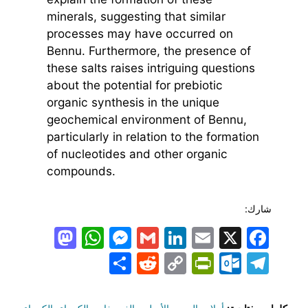
minerals, suggesting that similar
processes may have occurred on
Bennu. Furthermore, the presence of
these salts raises intriguing questions
about the potential for prebiotic
organic synthesis in the unique
geochemical environment of Bennu,
particularly in relation to the formation
of nucleotides and other organic
compounds.
شارك:
todon
hatsApp
Messenger
LinkedIn
Gmail
Email
Facebook
X
Share
PrintFriendly
Reddit
Outlook.com
Copy
Telegram
Link