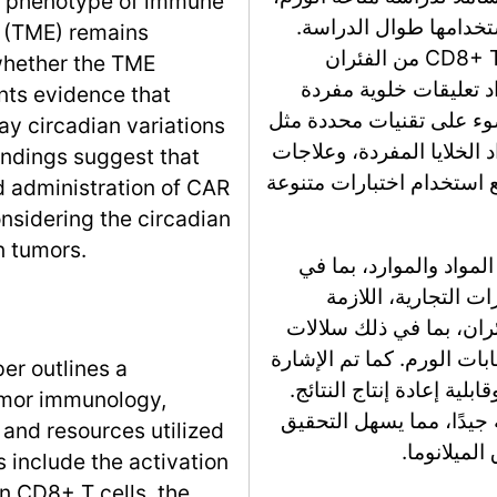
nd phenotype of immune
تخدامها طوال الدراسة.
t (TME) remains
تشمل المنهجيات الرئيسية تنشيط وتزامن خلايا CD8+ T من الفئران
 whether the TME
CAR T البشرية، وإعداد تعليقات خلوية مفردة
ents evidence that
ضوء على تقنيات محددة مثل
lay circadian variations
 الأنسجة لإعداد الخلايا المفردة، وعلاجات
indings suggest that
 استخدام اختبارات متنوعة
d administration of CAR
onsidering the circadian
n tumors.
لمواد والموارد، بما في
ات التجارية، اللازمة
ران، بما في ذلك سلالات
ات الورم. كما تم الإشارة
er outlines a
لية إعادة إنتاج النتائج.
umor immunology,
يدًا، مما يسهل التحقيق
 and resources utilized
 include the activation
 CD8+ T cells, the