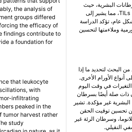
d patterns that support
سرطانات البشرية، حيث
bly, the analysis of
لوحظت أنماط مماثلة تعتمد على وقت اليوم في TILs، مما يشير إلى
ment groups differed
شكل عام، تؤكد الدراسة
forcing the efficacy of
ورمية وملاءمتها لتحسين
e findings contribute to
ide a foundation for
ن البحث لتحديد ما إذا
لى أنواع الأورام الأخرى.
nce that leukocyte
التغيرات في وقت اليوم
scillations, with
ش المناعية (ICB) قد تكون ذات صلة أيضًا بسرطان
mor-infiltrating
 البشرية غير مؤكدة. تشير
mbers peaked in the
 من تحسين توقيت الحقن
f tumor harvest rather
انوما، وسرطان الرئة غير
The study
cadian in nature, as it