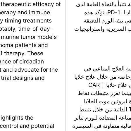
تنبأ بالنجاة العامة لدى
therapeutic efficacy of
مرضى الميلانوما وترتبط باستجابتهم للعلاج المضاد لـ PD-1. تؤكد هذه
 therapy and immune
في بيئة الورم الدقيقة
y timing treatments
 السريرية واستراتيجيات
otably, time-of-day-
n murine tumor models
lanoma patients and
-1 therapy. These
ance of circadian
ة العلاج المناعي في
 and advocate for the
اصة من خلال علاج خلايا
 trial designs and
CAR T ومثبطات نقاط التفتيش المناعية. يتضمن علاج خلايا CAR T
خلايا الورم، بينما تعزز مثبطات نقاط
لبروتين موت الخلايا
المبرمج 1 (PD-1)، النشاط المضاد للورم لخلايا T الذاتية من خلال تثبيط
مناعة المضادة للورم تتأثر
ighlights the
عالية متفاوتة في السيطرة
control and potential