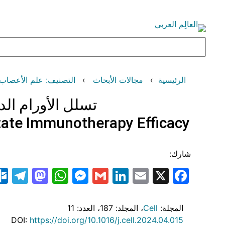
تخطى
إلى
المحتوى
البحث
الرئيسية
مجالات الأبحاث
التصنيف: علم الأعصاب (euroscience
تسلل الأورام الدائري ووظيفة خلا
ctate Immunotherapy Efficacy
شارك:
am
odon
atsApp
essenger
LinkedIn
Gmail
Email
Facebook
X
المجلة:
Cell
، المجلد: 187
، العدد: 11
DOI:
https://doi.org/10.1016/j.cell.2024.04.015