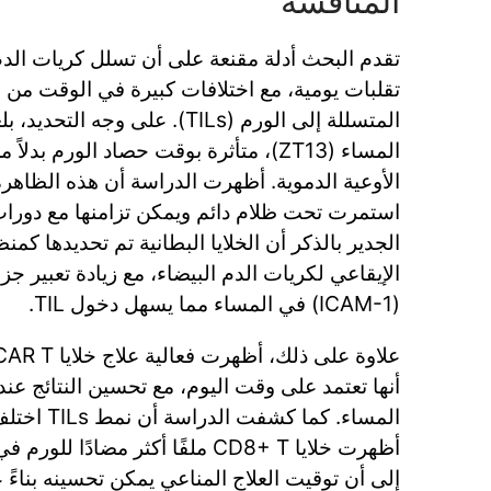
المناقشة
تقدم البحث أدلة مقنعة على أن تسلل كريات الدم 
تقلبات يومية، مع اختلافات كبيرة في الوقت من ال
المساء (ZT13)، متأثرة بوقت حصاد الورم بد
الأوعية الدموية. أظهرت الدراسة أن هذه الظاهر
استمرت تحت ظلام دائم ويمكن تزامنها مع دورا
الجدير بالذكر أن الخلايا البطانية تم تحديدها كم
(ICAM-1) في المساء مما يسهل دخول TIL.
أنها تعتمد على وقت اليوم، مع تحسين النتائج عن
المساء. كما ك
أظهرت خلايا CD8+ T ملفًا أكثر مضادً
إلى أن توقيت العلاج المناعي يمكن تحسينه بناءً ع