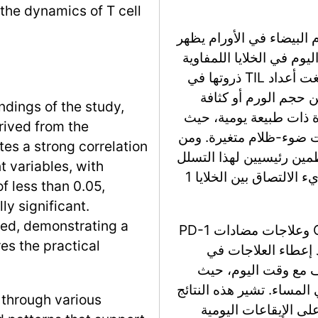
 the dynamics of T cell
البيضاء في الأورام يظهر
يوم في الخلايا اللمفاوية
المتسللة إلى الورم (TILs). على وجه التحديد، بلغت أعداد TIL ذروتها في
لاً من حجم الورم أو كثافة
ndings of the study,
ة ذات طبيعة يومية، حيث
rived from the
ت ضوء-ظلام متغيرة. ومن
es a strong correlation
نظمين رئيسيين لهذا التسلل
 variables, with
الإيقاعي لكريات الدم البيضاء، مع زيادة تعبير جزيء الالتصاق بين الخلايا 1
of less than 0.05,
ly significant.
ated, demonstrating a
علاوة على ذلك، أظهرت فعالية علاج خلايا CAR T وعلاجات مضادات PD-1
es the practical
د إعطاء العلاجات في
شفت الدراسة أن نمط TILs اختلف مع وقت اليوم، حيث
ا للورم في المساء. تشير هذه النتائج
 through various
لى الإيقاعات اليومية