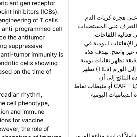
eric antigen receptor
int inhibitors (ICBs).
 على هجرة كريات الدم
engineering of T cells
لى التعرف على المستضدات
as anti-programmed cell
ى فعالية اللقاحات
ce the antitumor
 الإيقاعات اليومية في
ting suppressive
قة غير واضح. تهدف هذه
 anti-tumor immunity is
دقيقة تظهر تقلبات يومية
ndritic cells showing
وتقدم أدلة على أن كريات الدم البيضاء المتسللة إلى الورم (TILs) تظهر
ased on the time of
 النتائج إلى أن
الاستراتيجيات العلاجية، مثل الإدارة الموقوتة لخلايا CAR T أو مثبطات نقاط
الديناميات اليومية
rcadian rhythm,
ne cell phenotype,
ition and immune
ions for vaccine
wever, the role of
ا شاملاً لدراسة مناعة الورم،