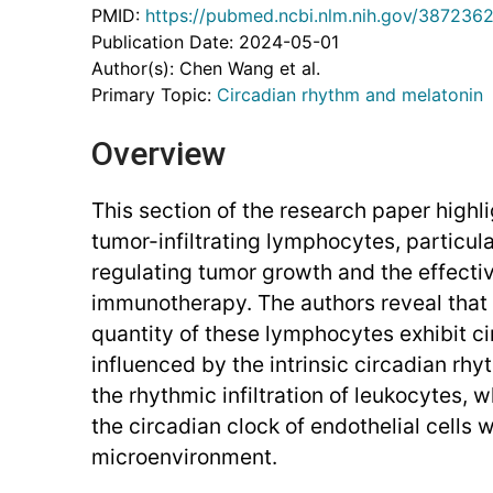
PMID:
https://pubmed.ncbi.nlm.nih.gov/387236
Publication Date: 2024-05-01
Author(s): Chen Wang et al.
Primary Topic:
Circadian rhythm and melatonin
Overview
This section of the research paper highli
tumor-infiltrating lymphocytes, particula
regulating tumor growth and the effecti
immunotherapy. The authors reveal that 
quantity of these lymphocytes exhibit ci
influenced by the intrinsic circadian rh
the rhythmic infiltration of leukocytes, 
the circadian clock of endothelial cells 
microenvironment.