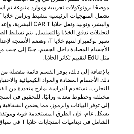
موضحًا بروتوكولات تجريبية وموارد متنوعة تم اس
والبشر، وتوليد ونقل خلايا 
لتحليلات تدفق الخلايا والتسلسل. يتم تسليط ال
تعبير لوكفيراز لتتبع خلايا T، وهضم
الأجسام المضادة داخل الجسم، جنبًا إلى جنب مع
مثل EdU لتقييم تكاثر الخلايا.
بالإضافة إلى ذلك، يوفر القسم قائمة مفصلة من ا
ذلك الأجسام المضادة والمواد الكيميائية والاختبار
للتجارب. تستخدم الدراسة نماذج متعددة من الفئ
مختلفة وخطوط معدلة وراثيًا، للتحقيق في استجاب
إلى توفر البيانات والرموز، مما يضمن الشفافية وقاب
بشكل عام، فإن الطرق المستخدمة قوية وموثقة ج
الشامل في ديناميات استجابات خلايا T في سياق الميلانوما.