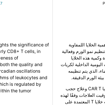
27
P
 الخلايا اللمفاوية
ghts the significance of
الورم، وخاصة خلايا CD8+ T، في تنظيم نمو الورم وفعالية
rly CD8+ T cells, in
وكمية هذه الخلايا
veness of
 اليومية الداخلية لكريات
both the quality and
اء، الذي يتم تنظيمه
rcadian oscillations
يئة الورم الدقيقة.
ythms of leukocytes and
which is regulated by
تظهر الدراسة أيضًا أن الفعالية العلاجية لعلاج خلايا CAR T وعلاج حجب
within the tumor
قيت العلاجات وفقًا لهذه
الإيقاعات اليومية. ومن الجدير بالذكر أن توقيعات خلايا T المعتمدة على