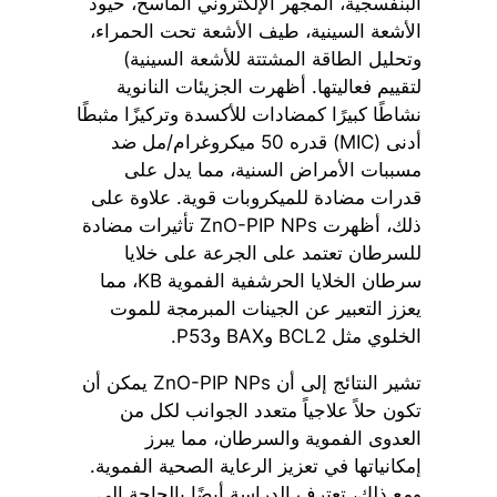
البنفسجية، المجهر الإلكتروني الماسح، حيود
الأشعة السينية، طيف الأشعة تحت الحمراء،
وتحليل الطاقة المشتتة للأشعة السينية)
لتقييم فعاليتها. أظهرت الجزيئات النانوية
نشاطًا كبيرًا كمضادات للأكسدة وتركيزًا مثبطًا
أدنى (MIC) قدره 50 ميكروغرام/مل ضد
مسببات الأمراض السنية، مما يدل على
قدرات مضادة للميكروبات قوية. علاوة على
ذلك، أظهرت ZnO-PIP NPs تأثيرات مضادة
للسرطان تعتمد على الجرعة على خلايا
سرطان الخلايا الحرشفية الفموية KB، مما
يعزز التعبير عن الجينات المبرمجة للموت
الخلوي مثل BCL2 وBAX وP53.
تشير النتائج إلى أن ZnO-PIP NPs يمكن أن
تكون حلاً علاجياً متعدد الجوانب لكل من
العدوى الفموية والسرطان، مما يبرز
إمكانياتها في تعزيز الرعاية الصحية الفموية.
ومع ذلك، تعترف الدراسة أيضًا بالحاجة إلى