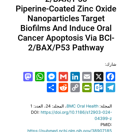
Piperine-Coated Zinc Oxide
Nanoparticles Target
Biofilms And Induce Oral
Cancer Apoptosis Via BCl-
2/BAX/P53 Pathway
شارك:
todon
hatsApp
Messenger
LinkedIn
Gmail
Email
Facebook
X
Share
PrintFriendly
Reddit
Outlook.com
Copy
Telegram
Link
المجلة:
BMC Oral Health
، المجلد: 24
، العدد: 1
DOI:
https://doi.org/10.1186/s12903-024-
04399-z
PMID:
https://pubmed.ncbi.nlm.nih.gov/38907185