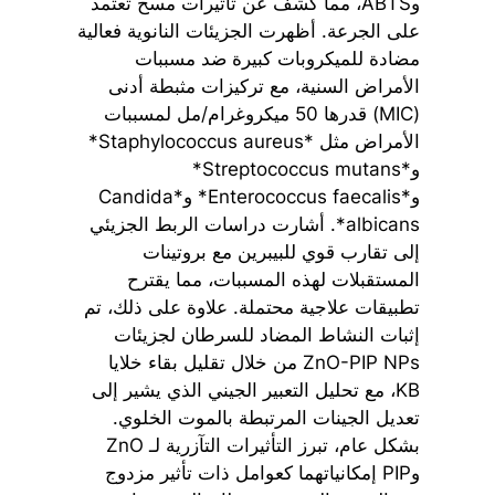
وABTS، مما كشف عن تأثيرات مسح تعتمد
على الجرعة. أظهرت الجزيئات النانوية فعالية
مضادة للميكروبات كبيرة ضد مسببات
الأمراض السنية، مع تركيزات مثبطة أدنى
(MIC) قدرها 50 ميكروغرام/مل لمسببات
الأمراض مثل *Staphylococcus aureus*
و*Streptococcus mutans*
و*Enterococcus faecalis* و*Candida
albicans*. أشارت دراسات الربط الجزيئي
إلى تقارب قوي للبيبرين مع بروتينات
المستقبلات لهذه المسببات، مما يقترح
تطبيقات علاجية محتملة. علاوة على ذلك، تم
إثبات النشاط المضاد للسرطان لجزيئات
ZnO-PIP NPs من خلال تقليل بقاء خلايا
KB، مع تحليل التعبير الجيني الذي يشير إلى
تعديل الجينات المرتبطة بالموت الخلوي.
بشكل عام، تبرز التأثيرات التآزرية لـ ZnO
وPIP إمكانياتهما كعوامل ذات تأثير مزدوج