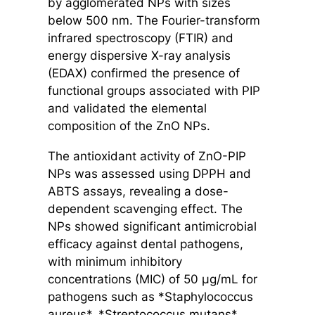
by agglomerated NPs with sizes
below 500 nm. The Fourier-transform
infrared spectroscopy (FTIR) and
energy dispersive X-ray analysis
(EDAX) confirmed the presence of
functional groups associated with PIP
and validated the elemental
composition of the ZnO NPs.
The antioxidant activity of ZnO-PIP
NPs was assessed using DPPH and
ABTS assays, revealing a dose-
dependent scavenging effect. The
NPs showed significant antimicrobial
efficacy against dental pathogens,
with minimum inhibitory
concentrations (MIC) of 50 µg/mL for
pathogens such as *Staphylococcus
aureus*, *Streptococcus mutans*,