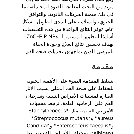
مزيد من البحث لمعالجة القيود المحتملة، بما
في ذلك سمية الجزيئات النانوية، والتوافق
الحيوي، والسلامة على المدى الطويل. بشكل
عام، توفر النتائج الواعدة من هذه التحقيقات
أساسًا للتطوير المستمر لـ ZnO-PIP NPs،
بهدف تحسين نتائج العلاج وجودة الحياة
للمرضى الذين يواجهون تحديات صحة الفم.
مقدمة
تسلط المقدمة الضوء على الأهمية الحيوية
للحفاظ على صحة الفم المثلى بسبب الآثار
الضارة لمسببات الأمراض السنية وسرطان
الفم على الرفاهية العامة. ترتبط مسببات
الأمراض السنية، مثل *Staphylococcus
aureus* و*Streptococcus mutans*
و*Enterococcus faecalis* و*Candida
albicans*، بمختلف الأمراض الفموية، بما