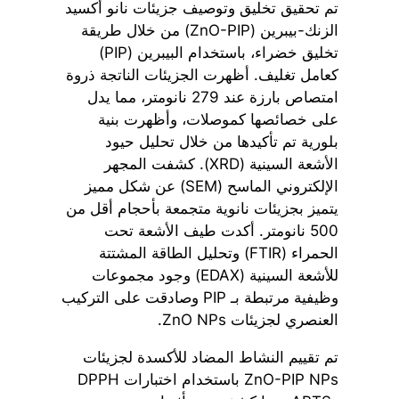
تم تحقيق تخليق وتوصيف جزيئات نانو أكسيد
الزنك-بيبرين (ZnO-PIP) من خلال طريقة
تخليق خضراء، باستخدام البيبرين (PIP)
كعامل تغليف. أظهرت الجزيئات الناتجة ذروة
امتصاص بارزة عند 279 نانومتر، مما يدل
على خصائصها كموصلات، وأظهرت بنية
بلورية تم تأكيدها من خلال تحليل حيود
الأشعة السينية (XRD). كشفت المجهر
الإلكتروني الماسح (SEM) عن شكل مميز
يتميز بجزيئات نانوية متجمعة بأحجام أقل من
500 نانومتر. أكدت طيف الأشعة تحت
الحمراء (FTIR) وتحليل الطاقة المشتتة
للأشعة السينية (EDAX) وجود مجموعات
وظيفية مرتبطة بـ PIP وصادقت على التركيب
العنصري لجزيئات ZnO NPs.
تم تقييم النشاط المضاد للأكسدة لجزيئات
ZnO-PIP NPs باستخدام اختبارات DPPH