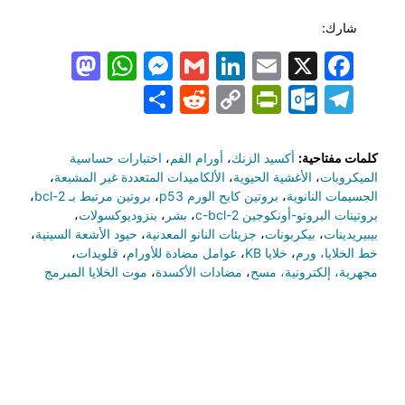
شارك:
todon
hatsApp
Messenger
LinkedIn
Gmail
Email
Facebook
X
Share
PrintFriendly
Reddit
Outlook.com
Copy
Telegram
Link
كلمات مفتاحية:
أكسيد الزنك
،
أورام الفم
،
اختبارات حساسية
الميكروبات
،
الأغشية الحيوية
،
الألكاميدات المتعددة غير المشبعة
،
الجسيمات النانوية
،
بروتين كابح الورم p53
،
بروتين مرتبط بـ bcl-2
،
بروتينات البروتو-أونكوجين c-bcl-2
،
بشر
،
بنزوديوكسولات
،
بيبيريدينات
،
بيكربونات
،
جزيئات النانو المعدنية
،
حيود الأشعة السينية
،
خط الخلايا، ورم
،
خلايا KB
،
عوامل مضادة للأورام
،
قلويدات
،
مجهرية، إلكترونية، مسح
،
مضادات الأكسدة
،
موت الخلايا المبرمج