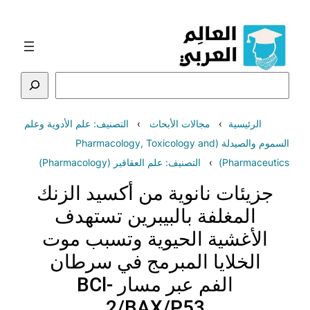
تخطى
إلى
المحتوى
البحث
الرئيسية
مجالات الأبحاث
التصنيف: علم الأدوية وعلم
السموم والصيدلة (Pharmacology, Toxicology and
Pharmaceutics)
التصنيف: علم العقاقير (Pharmacology)
جزيئات نانوية من أكسيد الزنك
المغلفة بالبيبرين تستهدف
الأغشية الحيوية وتسبب موت
الخلايا المبرمج في سرطان
الفم عبر مسار BCl-
2/BAX/P53