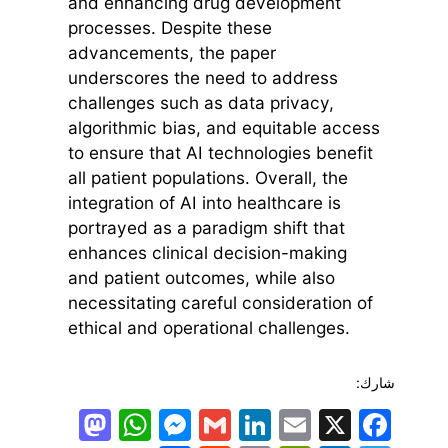
and enhancing drug development
processes. Despite these
advancements, the paper
underscores the need to address
challenges such as data privacy,
algorithmic bias, and equitable access
to ensure that AI technologies benefit
all patient populations. Overall, the
integration of AI into healthcare is
portrayed as a paradigm shift that
enhances clinical decision-making
and patient outcomes, while also
necessitating careful consideration of
ethical and operational challenges.
شارك:
todon
hatsApp
Messenger
LinkedIn
Gmail
Email
Facebook
X