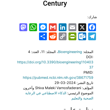
Century
شارك:
todon
hatsApp
Messenger
LinkedIn
Gmail
Email
Facebook
X
Share
PrintFriendly
Reddit
Outlook.com
Copy
Telegram
Link
المجلة:
Bioengineering
، المجلد: 11
، العدد: 4
DOI:
https://doi.org/10.3390/bioengineering110403
37
PMID:
https://pubmed.ncbi.nlm.nih.gov/38671759
تاريخ النشر: 2024-03-29
المؤلف: Shiva Maleki Varnosfaderani وآخرون
الموضوع الرئيسي:
الذكاء الاصطناعي في الرعاية
الصحية والتعليم