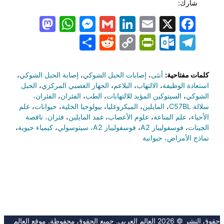
شارك:
todon
hatsApp
Messenger
LinkedIn
Gmail
Email
Facebook
X
Share
PrintFriendly
Reddit
Outlook.com
Copy
Telegram
Link
كلمات مفتاحية:
أنثى
،
إصابات الحبل الشوكي
،
إصابة الحبل الشوكي
،
استعادة الوظيفة
،
الالتهاب
،
البلاعم
،
الجهاز العصبي المركزي
،
الحبل
الشوكي
،
السيتوكين المؤيد للالتهابات
،
الطب
،
الفئران
،
الفئران،
سلالة C57BL
،
المايلين
،
الميكروغليا
،
بيولوجيا الخلية
،
حيوانات
،
علم
الأحياء
،
علم المناعة
،
علوم الأعصاب
،
غمد المايلين
،
فئران، ناقصة
الجينات
،
فوسفوليباز A2
،
فوسفوليباز A2، سيتوسولي
،
كيمياء حيوية
،
نماذج الأمراض، حيوانية
حقوق النشر © 2026 العالِم العربي. جميع الحقوق محفوظة. موقع العالِم