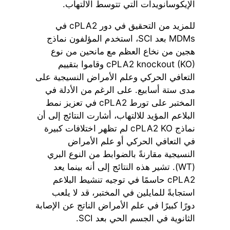
الإيكوسانويدات التي تتوسط الالتهاب.
للمزيد من التحقيق في دور cPLA2 في
MDMs بعد SCI، استخدم المؤلفون نماذج
هجين من نخاع العظم مع مانحين من نوع
cPLA2 knockout (KO) وقاموا بتقييم
التعافي الحركي وعلم الأمراض النسيجية على
مدى ستة أسابيع. على الرغم من الأدلة في
المختبر على تورط cPLA2 في تعزيز نمط
البلاعم المؤيد للالتهاب، أشارت النتائج إلى أن
نماذج cPLA2 KO لم تظهر اختلافات كبيرة
في التعافي الحركي أو علم الأمراض
النسيجية مقارنةً بالضوابط من النوع البري
(WT). تشير هذه النتائج إلى أنه بينما يعد
cPLA2 حاسمًا في توجيه تنشيط البلاعم
استجابةً للمايلين في المختبر، قد لا يلعب
دورًا كبيرًا في علم الأمراض الناتج عن الإصابة
الثانوية في الجسم الحي بعد SCI.