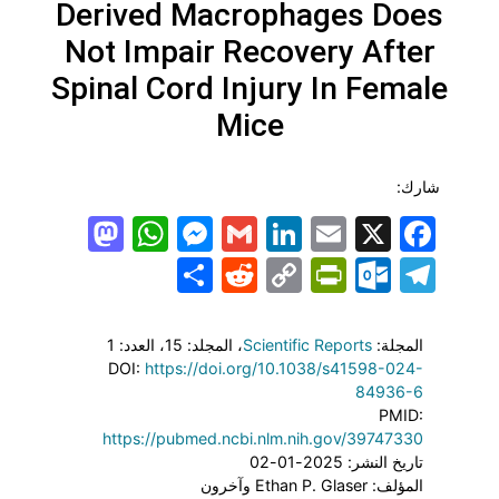
Derived Macrophages Does
Not Impair Recovery After
Spinal Cord Injury In Female
Mice
شارك:
todon
hatsApp
Messenger
LinkedIn
Gmail
Email
Facebook
X
Share
PrintFriendly
Reddit
Outlook.com
Copy
Telegram
Link
المجلة:
Scientific Reports
، المجلد: 15
، العدد: 1
DOI:
https://doi.org/10.1038/s41598-024-
84936-6
PMID:
https://pubmed.ncbi.nlm.nih.gov/39747330
تاريخ النشر: 2025-01-02
المؤلف: Ethan P. Glaser وآخرون