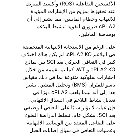
الأكسجين التفاعلية (ROS) وأكسيد النيتريك
عند تحفيزها بمزيج من الإشارات المؤيدة
للالتهاب وحطام المايلين، مما يشير إلى أن
cPLA2 ضروري لتقوية تنشيط البلاعم
بوساطة المايلين.
على الرغم من الاستجابة الالتهابية المنخفضة
في البلاعم cPLA2 KO، لم يكن هناك اختلاف
كبير في التعافي الحركي بعد SCI بين نماذج
cPLA2 KO و WT، كما تم تقييمه من خلال
اختبارات سلوكية متنوعة بما في ذلك مقياس
باسو للفئران (BMS) وتحليل المشي. يشير
هذا إلى أنه بينما يلعب cPLA2 دورًا في
تعديل نشاط البلاعم في السياق الالتهابي،
فإن غيابه لا يؤثر سلبًا على التعافي الوظيفي
بعد SCI. بشكل عام، تسلط الدراسة الضوء
على التفاعل المعقد بين الوسائط الالتهابية
وعمليات التعافي في سياق إصابات الحبل