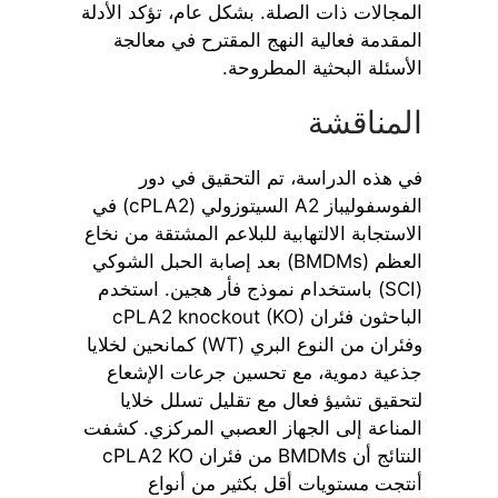
المجالات ذات الصلة. بشكل عام، تؤكد الأدلة
المقدمة فعالية النهج المقترح في معالجة
الأسئلة البحثية المطروحة.
المناقشة
في هذه الدراسة، تم التحقيق في دور
الفوسفوليباز A2 السيتوزولي (cPLA2) في
الاستجابة الالتهابية للبلاعم المشتقة من نخاع
العظم (BMDMs) بعد إصابة الحبل الشوكي
(SCI) باستخدام نموذج فأر هجين. استخدم
الباحثون فئران cPLA2 knockout (KO)
وفئران من النوع البري (WT) كمانحين لخلايا
جذعية دموية، مع تحسين جرعات الإشعاع
لتحقيق تشيؤ فعال مع تقليل تسلل خلايا
المناعة إلى الجهاز العصبي المركزي. كشفت
النتائج أن BMDMs من فئران cPLA2 KO
أنتجت مستويات أقل بكثير من أنواع