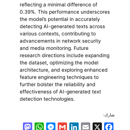
reflecting a minimal difference of
0.39%. This performance underscores
the model’s potential in accurately
detecting AI-generated texts across
various contexts, contributing to
advancements in network security
and media monitoring. Future
research directions include expanding
the dataset, optimizing the model
architecture, and exploring enhanced
feature engineering techniques to
further bolster the reliability and
effectiveness of AI-generated text
detection technologies.
شارك:
todon
hatsApp
Messenger
LinkedIn
Gmail
Email
Facebook
X