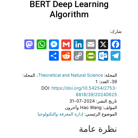
BERT Deep Learning
Algorithm
شارك:
todon
hatsApp
Messenger
LinkedIn
Gmail
Email
Facebook
X
Share
PrintFriendly
Reddit
Outlook.com
Copy
Telegram
Link
المجلة:
Theoretical and Natural Science
، المجلد:
39
، العدد: 1
DOI:
https://doi.org/10.54254/2753-
8818/39/20240625
تاريخ النشر: 2024-07-31
المؤلف: Hao Wang وآخرون
الموضوع الرئيسي:
إدارة المعرفة والتكنولوجيا
نظرة عامة