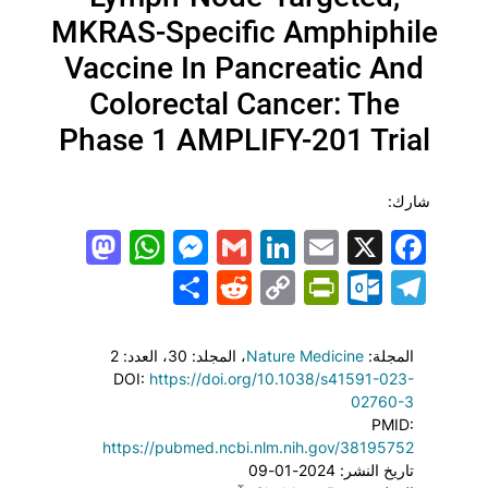
MKRAS-Specific Amphiphile
Vaccine In Pancreatic And
Colorectal Cancer: The
Phase 1 AMPLIFY-201 Trial
شارك:
todon
hatsApp
Messenger
LinkedIn
Gmail
Email
Facebook
X
Share
PrintFriendly
Reddit
Outlook.com
Copy
Telegram
Link
المجلة:
Nature Medicine
، المجلد: 30
، العدد: 2
DOI:
https://doi.org/10.1038/s41591-023-
02760-3
PMID:
https://pubmed.ncbi.nlm.nih.gov/38195752
تاريخ النشر: 2024-01-09