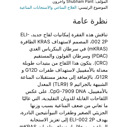
المؤلف: Shubham Pant وآخرون
الموضوع الرئيسي:
العلاج المناعي والاستجابات المناعية
نظرة عامة
تناقش هذه الفقرة إمكانيات لقاح جديد، ELI-
002 2P، المصمم لاستهداف KRAS الطافرة
(mKRAS) في سرطان البنكرياس الغدي
(PDAC) وسرطان القولون والمستقيم
(CRC). يتكون هذا اللقاح من ببتيدات طويلة
معدلة بالأمفيبيل لاستهداف طفرات G12D و
G12R، بالإضافة إلى محفز مستقبلات المناعة
الشبيهة بالجراثيم 9 (TLR9) المعدل
بالأمفيبيل، CpG-7909 DNA. على عكس
اللقاحات القابلة للذوبان التقليدية، التي غالبًا
ما تعاني من ضعف المناعية بسبب وزنها
الجزيئي الصغير وطفرات النيوأنتيجين النادرة،
يهدف ELI-002 2P إلى تعزيز الاستجابة
المناعية من خلال استهداف طفرات mKRAS