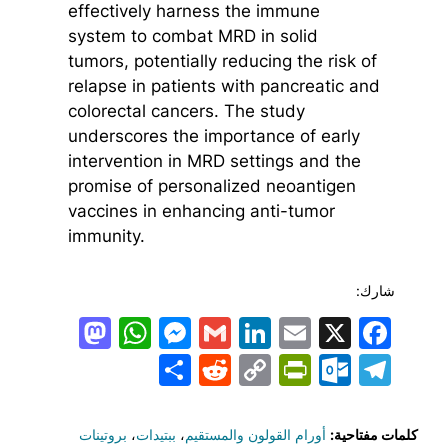
effectively harness the immune
system to combat MRD in solid
tumors, potentially reducing the risk of
relapse in patients with pancreatic and
colorectal cancers. The study
underscores the importance of early
intervention in MRD settings and the
promise of personalized neoantigen
vaccines in enhancing anti-tumor
immunity.
شارك:
todon
hatsApp
Messenger
LinkedIn
Gmail
Email
Facebook
X
Share
PrintFriendly
Reddit
Outlook.com
Copy
Telegram
Link
كلمات مفتاحية:
أورام القولون والمستقيم
،
ببتيدات
،
بروتينات