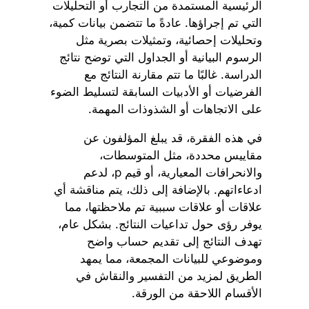
الرئيسية المستمدة من التجارب أو التحليلات
التي تم إجراؤها. عادةً ما تتضمن بيانات كمية،
وتحليلات إحصائية، وتمثيلات بصرية مثل
الرسوم البيانية أو الجداول التي توضح نتائج
الدراسة. غالبًا ما تتم مقارنة النتائج مع
الفرضيات أو الأدبيات السابقة لتسليط الضوء
على الاتجاهات أو الشذوذات المهمة.
في هذه الفقرة، قد يبلغ المؤلفون عن
مقاييس محددة، مثل المتوسطات،
والانحرافات المعيارية، أو قيم p، لدعم
ادعاءاتهم. بالإضافة إلى ذلك، يتم مناقشة أي
علاقات أو علاقات سببية تم ملاحظتها، مما
يوفر رؤى حول تداعيات النتائج. بشكل عام،
تهدف النتائج إلى تقديم حساب واضح
وموضوعي للبيانات المجمعة، مما يمهد
الطريق لمزيد من التفسير والنقاش في
الأقسام اللاحقة من الورقة.