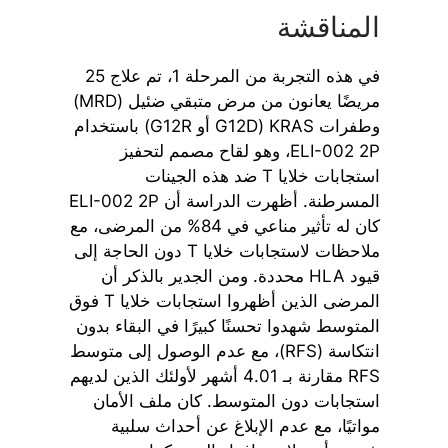
المناقشة
في هذه التجربة من المرحلة 1، تم علاج 25
مريضًا يعانون من مرض متبقي ضئيل (MRD)
وطفرات KRAS (G12D أو G12R) باستخدام
ELI-002 2P، وهو لقاح مصمم لتحفيز
استجابات خلايا T ضد هذه الجينات
المسرطنة. أظهرت الدراسة أن ELI-002 2P
كان له تأثير مناعي في 84% من المرضى، مع
ملاحظات لاستجابات خلايا T دون الحاجة إلى
قيود HLA محددة. ومن الجدير بالذكر أن
المرضى الذين أظهروا استجابات خلايا T فوق
المتوسط شهدوا تحسنًا كبيرًا في البقاء بدون
انتكاسة (RFS)، مع عدم الوصول إلى متوسط
RFS مقارنة بـ 4.01 أشهر لأولئك الذين لديهم
استجابات دون المتوسط. كان ملف الأمان
مواتيًا، مع عدم الإبلاغ عن أحداث سلبية