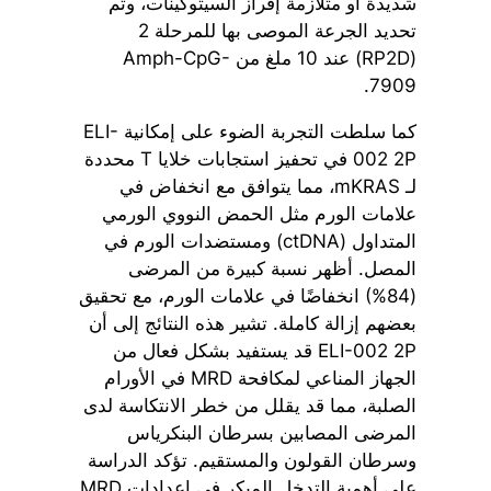
شديدة أو متلازمة إفراز السيتوكينات، وتم
تحديد الجرعة الموصى بها للمرحلة 2
(RP2D) عند 10 ملغ من Amph-CpG-
7909.
كما سلطت التجربة الضوء على إمكانية ELI-
002 2P في تحفيز استجابات خلايا T محددة
لـ mKRAS، مما يتوافق مع انخفاض في
علامات الورم مثل الحمض النووي الورمي
المتداول (ctDNA) ومستضدات الورم في
المصل. أظهر نسبة كبيرة من المرضى
(84%) انخفاضًا في علامات الورم، مع تحقيق
بعضهم إزالة كاملة. تشير هذه النتائج إلى أن
ELI-002 2P قد يستفيد بشكل فعال من
الجهاز المناعي لمكافحة MRD في الأورام
الصلبة، مما قد يقلل من خطر الانتكاسة لدى
المرضى المصابين بسرطان البنكرياس
وسرطان القولون والمستقيم. تؤكد الدراسة
على أهمية التدخل المبكر في إعدادات MRD