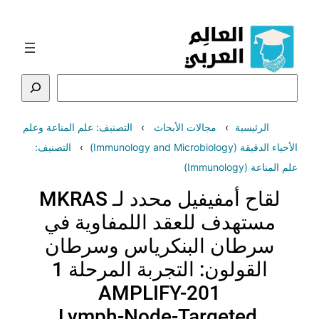
تخطى
إلى
المحتوى
البحث
الرئيسية
مجالات الأبحاث
التصنيف: علم المناعة وعلم
الأحياء الدقيقة (Immunology and Microbiology)
التصنيف:
علم المناعة (Immunology)
لقاح أمفيفيل محدد لـ MKRAS
مستهدف للعقد اللمفاوية في
سرطان البنكرياس وسرطان
القولون: التجربة المرحلة 1
AMPLIFY-201
Lymph-Node-Targeted,