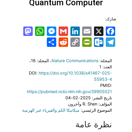
Quantum Computer
شارك:
todon
hatsApp
Messenger
LinkedIn
Gmail
Email
Facebook
X
Share
PrintFriendly
Reddit
Outlook.com
Copy
Telegram
Link
المجلة:
Nature Communications
، المجلد: 16
،
العدد: 1
DOI:
https://doi.org/10.1038/s41467-025-
55953-4
PMID:
https://pubmed.ncbi.nlm.nih.gov/39905021
تاريخ النشر: 2025-02-04
المؤلف: R. Shen وآخرون
الموضوع الرئيسي:
ميكانيكا الكم والفيزياء غير الهرمية
نظرة عامة