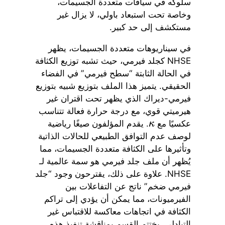
سلوكه في سياقات متعددة الجسيمات،
وخاصة تحت استبعاد باولي، لا يزال غير
مستكشف إلى حد كبير.
في سيناريوهات متعددة الجسيمات، يظهر
NHSE كجلد فيرمي، حيث تشبه توزيع الكثافة
في الحالة الثابتة “سطح فيرمي” في الفضاء
الحقيقي. يتميز هذا الملف بتوزيع شبيه بتوزيع
فيرمي-ديراك الذي يظهر تحت اقتران غير
هيرميتي قوي، مع درجة حرارة فعالة تتناسب
عكسيًا مع
. يقدم المؤلفون صيغًا رياضية
κ
لوصف عدم التوافق الطبيعي للحالات الذاتية
وتأثيرها على الكثافة متعددة الجسيمات، مما
يُظهر أن ملف جلد فيرمي هو سمة عالمية لـ
NHSE. علاوة على ذلك، يقترحون وجود “جلد
فيرمي ضخم” ناتج عن التفاعلات بين
الفيرميونات، مما يمكن أن يؤدي إلى تراكم
الكثافة في اتجاهات معاكسة للاقتباس غير
التبادلي. يختتم القسم بمناقشة تنفيذ هذه