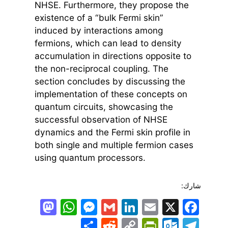
NHSE. Furthermore, they propose the
existence of a “bulk Fermi skin”
induced by interactions among
fermions, which can lead to density
accumulation in directions opposite to
the non-reciprocal coupling. The
section concludes by discussing the
implementation of these concepts on
quantum circuits, showcasing the
successful observation of NHSE
dynamics and the Fermi skin profile in
both single and multiple fermion cases
using quantum processors.
شارك:
todon
hatsApp
Messenger
LinkedIn
Gmail
Email
Facebook
X
Share
PrintFriendly
Reddit
Outlook.com
Copy
Telegram