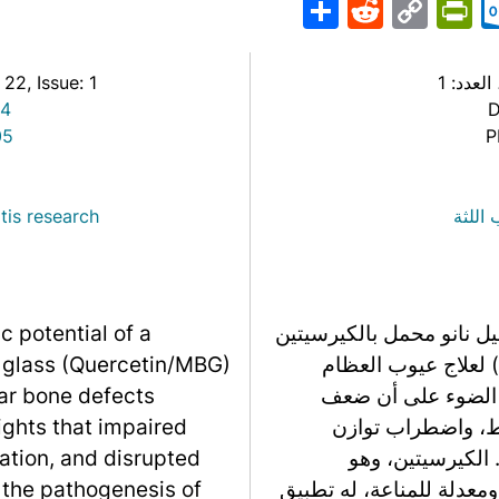
Share
PrintFriendly
Reddit
Outlook.com
Copy
Telegr
Mast
Wh
M
Link
 العدد: 1
, Issue: 1
: 22
-4
D
05
P
 اللثة
tis research
يل نانو محمل بالكيرسيتين
c potential of a
من الزجاج الحيوي المسامي (Quercetin/MBG) لعلاج عيوب العظام
 glass (Quercetin/MBG)
ة الضوء على أن ضعف
lar bone defects
فرط، واضطراب توازن
ights that impaired
الكيرسيتين، وهو
ation, and disrupted
ومعدلة للمناعة، له تطبيق
the pathogenesis of