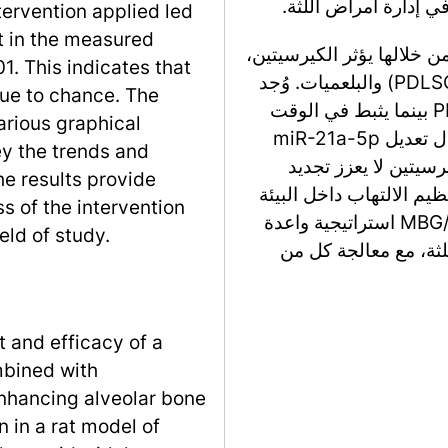
في إدارة أمراض اللثة.
ntervention applied led
nt in the measured
 خلالها يؤثر الكيرسيتين،
1. This indicates that
وخاصة تفاعله مع خلايا جذعية الرباط السني (PDLSCs) والبلعميات. وُجد
due to chance. The
أن الكيرسيتين يعزز التمايز التكويني في PDLSCs بينما يثبط في الوقت
various graphical
نفسه الاستجابات الالتهابية في البلعميات من خلال تعديل miR-21a-5p
ey the trends and
ى أن الكيرسيتين لا يعزز تجديد
the results provide
يم الالتهاب داخل البيئة
s of the intervention
الدقيقة للثة. بشكل عام، يقدم نظام الكيرسيتين/MBG استراتيجية واعدة
eld of study.
لثة، مع معالجة كل من
 and efficacy of a
mbined with
nhancing alveolar bone
 in a rat model of