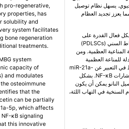
حيوي. يسهل نظام توصيل
th pro-regenerative,
ما يعزز تجديد العظام
y properties, has
r solubility and
very system facilitates
ظام Quercetin/MBG يعزز بشكل فعال القدرة على
ng bone regeneration
تكوين العظام والأوعية الدموية لخلايا جذعية الرباط السني (PDLSCs)
tional treatments.
 المناعية العظمية. ومن
دلة للمناعة العظمية
n/MBG system
للكيرسيتين يمكن أن تُثبط جزئيًا بواسطة الإفراط في التعبير عن miR-21a-
nic capacity of
5p، مما يؤثر على تعبير PDCD4 وينشط مسار إشارات NF-κB. بشكل
s) and modulates
صيل النانو يمكن أن يكون
g the osteoimmune
م السنخية في التهاب اللثة،
ntifies that the
etin can be partially
21a-5p, which affects
 NF-κB signaling
at this innovative