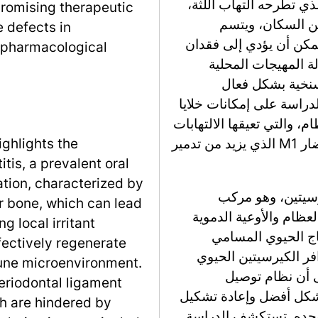
ي تطرحه التهاب اللثة،
promising therapeutic
وي شائع يؤثر على أكثر من 40% من السكان، ويتسم
e defects in
يمكن أن يؤدي إلى فقدان
g pharmacological
لة المهيجات المحلية
لسنخية بشكل فعال
الدراسة على إمكانات خلايا
) في إصلاح العظام، والتي تعيقها الالتهابات
المزمنة واستقطاب البلعميات، وخاصة النمط الضار M1 الذي يزيد من تدمير
ighlights the
tis, a prevalent oral
ation, characterized by
يرسيتين، وهو مركب
r bone, which can lead
ظام والأوعية الدموية
g local irritant
جاج الحيوي المسامي
ffectively regenerate
وافر الكيرسيتين الحيوي
une microenvironment.
لى أن نظام توصيل
eriodontal ligament
سنخية بشكل أفضل وإعادة تشكيل
ch are hindered by
ة الدقيقة المناعية العظمية مقارنةً بـ MBG وحده. تستكشف الدراسة