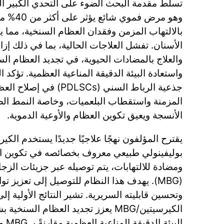
تسلط مقدمة البحث الضوء على التحدي الكبير الذ
وهو مرض فم
بالالتهاب المزمن وفقدان العظام السنخية، مما 
الأسنان. تفشل العلاجات الحالية، بما في ذلك إزا
والعلاج بالمضادات الحيوية، في تجديد العظام ا
واستعادة البيئة الدقيقة المناعية العظمية. تؤكد 
جذعية الرباط السني (PDLSCs
الأنسجة ويعيق تكوين العظام والأوعية الدموية.
يقترح المؤلفون نهجًا علاجيًا جديدًا يستخدم الك
بوليفينولي طبيعي معروف بخصائصه في تكوين الع
ومضادة للالتهابات، يتم توصيله عبر جزيئات الز
(MBG). يهدف هذا النظام للتوصيل إلى تعزيز ت
وتحسين قابليته السريرية. تشير النتائج الأولية إ
الكيرسيتين/MBG يعزز تجديد العظام ال
البيئ