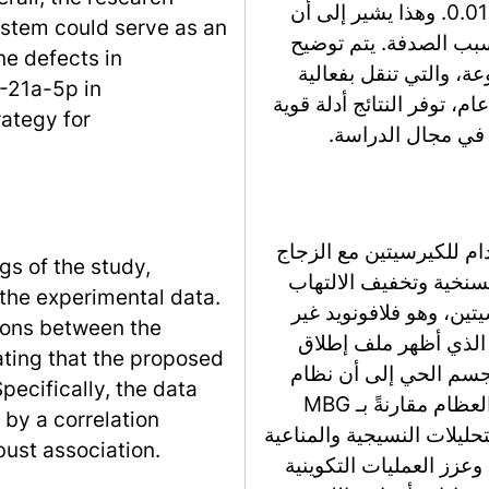
إحصائية في النتائج المقاسة، مع قيمة p أقل من 0.01. وهذا يشير إلى أن
system could serve as an
سبب الصدفة. يتم توضيح
ne defects in
ة، والتي تنقل بفعالية
R-21a-5p in
م، توفر النتائج أدلة قوية
ategy for
في مجال الدراسة.
م للكيرسيتين مع الزجاج
gs of the study,
د العظام السنخية وتخفيف الالتهاب
the experimental data.
تين، وهو فلافونويد غير
tions between the
ي ذو توافر حيوي منخفض، بنجاح في MBG، الذي أظهر ملف إطلاق
ating that the proposed
تائج في الجسم الحي إلى أن نظام
pecifically, the data
Quercetin/MBG حسّن بشكل كبير تجديد كتلة العظام مقارنةً بـ MBG
 by a correlation
ع. أكدت التحليلات النسيجية والمناعية
bust association.
وعزز العمليات التكوينية