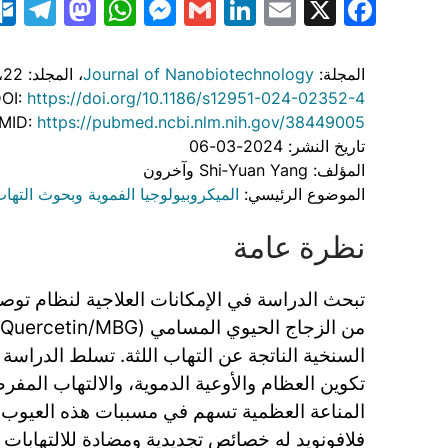
am
odon
atsApp
essenger
LinkedIn
Gmail
Email
Facebook
X
المجلة:
Journal of Nanobiotechnology
، المجلد: 22
،
OI:
https://doi.org/10.1186/s12951-024-02352-4
MID:
https://pubmed.ncbi.nlm.nih.gov/38449005
تاريخ النشر: 2024-03-06
المؤلف: Shi‐Yuan Yang وآخرون
الموضوع الرئيسي:
الميكروبيولوجيا الفموية وبحوث التهاب
نظرة عامة
تبحث الدراسة في الإمكانات العلاجية لنظام توص
السنخية الناتجة عن التهاب اللثة. تسلط الدراس
تكوين العظام والأوعية الدموية، والالتهاب الم
المناعة العظمية تسهم في مسببات هذه العيوب. 
فلافونويد له خصائص تجديدية ومضادة للالتهابات 