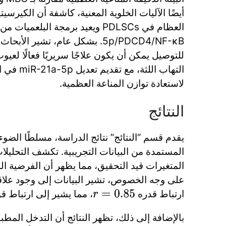
أيضًا الآليات الخلوية المعنية، كاشفة أن الكيرسي
5p/PDCD4/NF-κB. بشكل عام، تشير ال
للتوصيل يمكن أن يكون علاجًا سريريًا فعالًا لعي
التهاب اللث
لاستعادة توازن المناعة العظمية.
النتائج
يقدم قسم “النتائج” نتائج الدراسة، مسلطًا الضوء 
المستمدة من البيانات التجريبية. تكشف التحليلا
المتغيرات قيد التحقيق، مما يظهر أن الفرضية الم
على وجه الخصوص، تشير البيانات إلى وجود علاقة
ارتباط قدره
، مما يشير إلى ارتباط ق
r
=
0.85
بالإضافة إلى ذلك، تظهر النتائج أن التدخل المطب