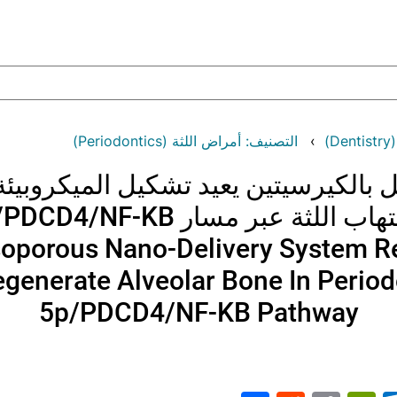
)
التصنيف: أمراض اللثة (Periodontics)
الكيرسيتين يعيد تشكيل الميكروبيئة 
 عبر مسار MiR-21a-5p/PDCD4/NF-ΚB
soporous Nano-Delivery System 
generate Alveolar Bone In Periodo
5p/PDCD4/NF-ΚB Pathway