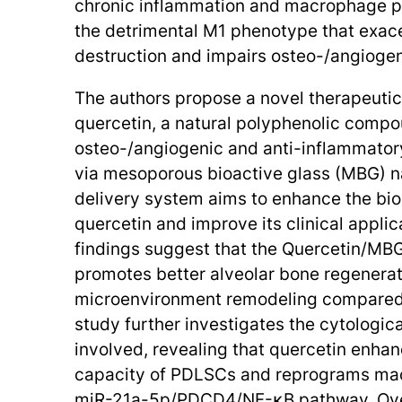
chronic inflammation and macrophage pol
the detrimental M1 phenotype that exac
destruction and impairs osteo-/angiogen
The authors propose a novel therapeutic
quercetin, a natural polyphenolic compo
osteo-/angiogenic and anti-inflammatory
via mesoporous bioactive glass (MBG) na
delivery system aims to enhance the bioa
quercetin and improve its clinical applica
findings suggest that the Quercetin/MB
promotes better alveolar bone regener
microenvironment remodeling compared
study further investigates the cytologi
involved, revealing that quercetin enha
capacity of PDLSCs and reprograms ma
miR-21a-5p/PDCD4/NF-κB pathway. Over