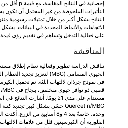
التأثيرات الملحوظة من غير المحتمل أن تكون ب
النتائج بشكل أكبر من خلال تمثيلات رسومية متنوع
الاتجاهات والأنماط المحددة في البيانات. بشكل عا
على فعالية التدخل وتساهم في تقديم رؤى قيمة 
المناقشة
تناقش الدراسة تطوير وفعالية نظام إطلاق مستدا
الحيوي المسامي (MBG) لتعزيز تجدي
في نموذج جرذان لالتهاب اللثة. تم تحميل الكيرسي
قطب
مستدام على مدى 21 يومًا. أشارت الن
وحده، خاصةً بعد 4 و8 أسابيع من الزر
الفلورية أن الكيرسيتين قلل من علامات الالتهاب 