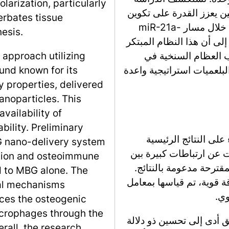
arization, particularly
تين يعزز القدرة على تكوين
erbates tissue
العظام في PDLSCs ويعيد برمجة البلعميات من خلال مسار miR-21a-
esis.
أبحاث إلى أن هذا النظام المبتكر
وب العظام السنخية في
 approach utilizing
ة، مع تقديم تعديل miR-21a-5p في البلعميات استراتيجية واعدة
und known for its
 properties, delivered
noparticles. This
vailability of
bility. Preliminary
على النتائج الرئيسية
G nano-delivery system
ت عن ارتباطات كبيرة بين
ation and osteoimmune
قترحة مدعومة بالنتائج.
 to MBG alone. The
 قوية، تم قياسها بمعامل
cal mechanisms
وي.
nces the osteogenic
crophages through the
ق أدى إلى تحسين ذو دلالة
all, the research