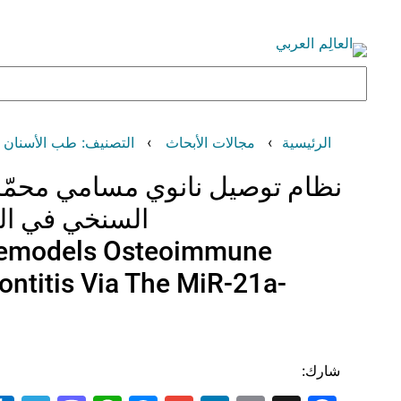
تخطى
إلى
المحتوى
البحث
الرئيسية
مجالات الأبحاث
التصنيف: طب الأسنان (Dentistry
نظام توصيل نانوي مسامي محمّل ب
السنخي في التهاب اللثة
Remodels Osteoimmune
ntitis Via The MiR-21a-
شارك: