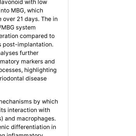
flavonoid with low
 into MBG, which
 over 21 days. The in
in/MBG system
eration compared to
s post-implantation.
alyses further
mmatory markers and
cesses, highlighting
eriodontal disease
 mechanisms by which
its interaction with
Cs) and macrophages.
ic differentiation in
ng inflammatory