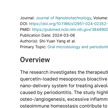
Journal:
Journal of Nanobiotechnology
, Volume
DOI:
https://doi.org/10.1186/s12951-024-02352
PMID:
https://pubmed.ncbi.nlm.nih.gov/384490
Publication Date: 2024-03-06
Author(s): Shi‐Yuan Yang et al.
Primary Topic:
Oral microbiology and periodonti
Overview
The research investigates the therapeuti
quercetin-loaded mesoporous bioactive
nano-delivery system for treating alveo
caused by periodontitis. The study highl
osteo-/angiogenesis, excessive inflamm
osteoimmune homeostasis contribute to 