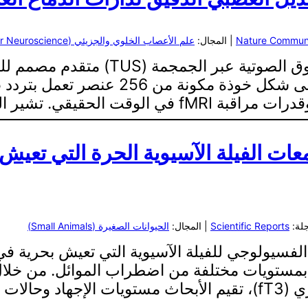
Nature Communi
| المجال:
علم الأعصاب الخلوي والجزيئي (Cellular and Molecular Neuroscience)
تقدم هذه القسم نظام تحفيز بالموجات 
التجريبية إلى أن النظام يمكنه…
ت الفيلة الآسيوية الحرة التي تعيش ع
Scientific Reports
| المجال:
الحيوانات الصغيرة (Small Animals)
سيولوجي للفيلة الآسيوية التي تعيش بحرية في ال
 بمستويات مختلفة من اضطراب الموائل. من خل
البرازية (fGCM) وثلاثي يودوثيرونين البرازي (fT3)، تقيم الأبحاث مس