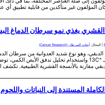
لفون إلى صلة العناصر المختلفة، بما في ذلك ال
ذا كان المؤلفون غير متأكدين من قابلية تطبيق أ
 القشري يغذي نمو سرطان الدماغ ال
| المجال:
أبحاث السرطان (Cancer Research)
 الدبقي، وهو نوع شديد العدوانية من سرطان الد
حقن المرضى والفئران بجلوكوز موسوم بـ ^13C واستخدام تحليل تد
ي مقارنة بالأنسجة القشرية الطبيعية. تكشف النت
لكاملة المستندة إلى النباتات واللحوم 