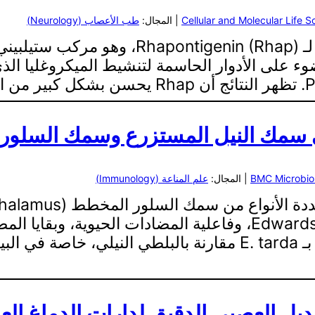
Cellular and Molecular Life S
| المجال:
طب الأعصاب (Neurology)
لط الأبحاث الضوء على الأدوار الحاسمة لتنشيط الميكرو
 في سمك النيل المستزرع وسمك السلو
BMC Microbio
| المجال:
علم المناعة (Immunology)
النيلي على معدلات الإصابة بـ Edwardsiella tarda، وفاعلية الم
السلور المخطط أظهر قابلية أكبر للإصابة بـ E. tarda مقارنة با
يل العصبي الدقيق لدارات الدماغ الع