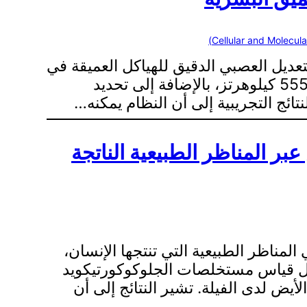
فوق الصوتية عبر الجمجمة (TUS) متقدم مصمم للتعديل العصبي الدقيق للهياكل العميقة في
الدماغ. النظام مزود بمصفوفة محولات على شكل خوذة مكونة من 256 عنصر تعمل بتردد 555 كيلوهرتز، بالإضافة إلى تحديد
بر المناظر الطبيعية الناتجة
مناظر الطبيعية التي تنتجها الإنسان،
ال قياس مستخلصات الجلوكوكورتيكويد
تويات الإجهاد وحالات الأيض لدى الفيلة. تشير النتائج إلى أن