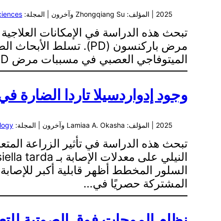
2025 | المؤلف: Zhongqiang Su وآخرون | المجلة:
ciences
مرض باركنسون (PD). تس
الميتوفاجي العصبي في مسببات مرض PD. تظهر النتائج أن Rhap يحسن بشكل كبير من العجز الحركي، ويقلل من فقدان الخلايا…
وجود إدواردسيلا تاردا الضارة
2025 | المؤلف: Lamiaa A. Okasha وآخرون | المجلة:
logy
المشتركة حصريًا في…
نظام الموجات فوق الصوتية للتعد