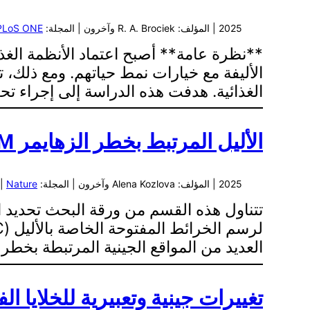
2025 | المؤلف: R. A. Brociek وآخرون | المجلة:
PLoS ONE
**نظرة عامة** أصبح اعتماد الأنظمة الغذائ
الأليفة مع خيارات نمط حياتهم. ومع ذلك، ت
الغذائية. هدفت هذه الدراسة إلى إجراء تحليل غذائي شامل لـ 31 نوعً
الأليل المرتبط بخطر الزهايمر PICALM يسبب قطرات دهنية شاذة في الخلايا الدبقية
2025 | المؤلف: Alena Kozlova وآخرون | المجلة:
Nature
| 
العديد من المواقع الجينية المرتبطة بخطر LOAD، إلا أن الآليات الكامنة وراء هذه الروابط لا تزال غير مفهومة
تغييرات جينية وتعبيرية للخلايا ا