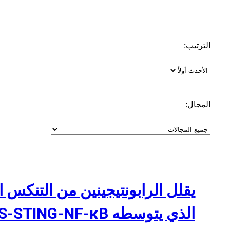
الترتيب:
المجال:
يقلل الرابونتيجينين من التنكس
الذي يتوسطه mtDNA-cGAS-STING-NF-κB عبر الميتوفاجي المعتمد على PINK1/DRP1