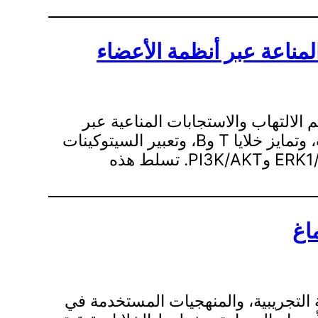
لمناعة عبر أنظمة الأعضاء
يًا في تنظيم الالتهاب والاستجابات المناعية عبر
أنظمة الأعضاء المختلفة. يعمل في مجالات تنشيط المناعة، مؤثرًا على استقطاب البلعميات، وتمايز خلايا T وB، وتعبير السيتوكينات
من خلال مستقبلات مثل CD74 وCXCR2/4/7، ومسارات الإشارة بما في ذلك NF-κB وERK1/2 وPI3K/AKT. تسلط هذه
ماغ
التجريبية، والمنهجيات المستخدمة في