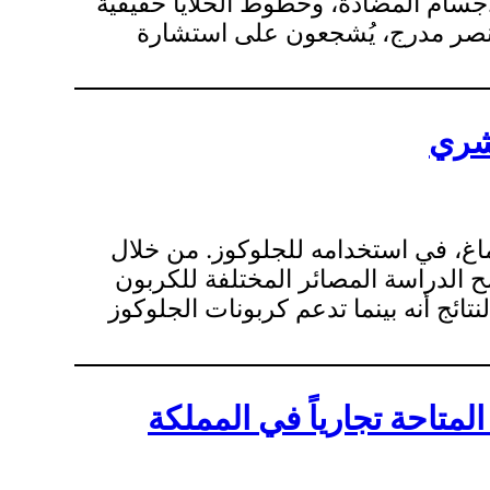
أجسام المضادة، وخطوط الخلايا حقيقية
ي عنصر مدرج، يُشجعون على استشارة
بشري
ماغ، في استخدامه للجلوكوز. من خلال
فق الأيض الكمي، توضح الدراسة المصائر المختلفة للكربون
ائج أنه بينما تدعم كربونات الجلوكوز
المتاحة تجارياً في المملكة