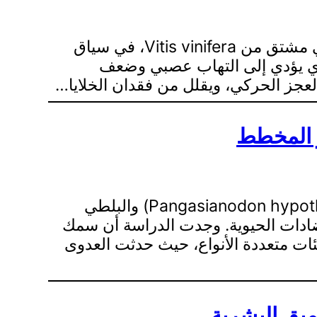
تبحث هذه الدراسة في الإمكانات العلاجية لـ Rhapontigenin (Rhap)، وهو مركب ستيلبيني مشتق من Vitis vinifera، في سياق
غليا الذي يؤدي إلى التهاب عصبي وضعف
ر المخطط
تبحث هذه الدراسة في تأثير الزراعة المتعددة الأنواع من سمك السلور المخطط (Pangasianodon hypothalamus) والبلطي
ضادات الحيوية، وبقايا المضادات الحيوية. وجدت الدراسة أن سمك
لبلطي النيلي، خاصة في البيئات متعددة الأنواع، حيث حدثت العدوى
ميق البشرية