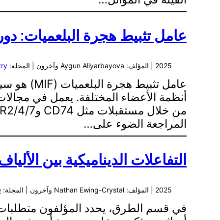
عامل تثبيط هجرة البلعميات: دوره
2025 | المؤلف: Aygun Aliyarbayova وآخرون | المجلة:
try
عامل تثبيط
المراجعة الضوء على…
التفاعلات الديناميكية بين الأليا
2025 | المؤلف: Nathan Ewing-Crystal وآخرون | المجلة:
e
في قسم الطرق، يحدد المؤلفون متطلبات ال