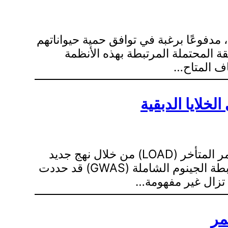
، مدفوعًا برغبة في توافق حمية حيواناتهم
ة المحتملة المرتبطة بهذه الأنظمة
تتناول هذه القسم من ورقة البحث تحديد المتغيرات الجينية السببية المرتبطة بمرض الزهايمر المتأخر (LOAD) من خلال نهج جديد
لرسم الخرائط المفتوحة الخاصة بالأليل (ASoC). على الرغم من أن الدراسات السابقة لرابطة الجينوم الشاملة (GWAS) قد حددت
مر