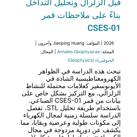
قبل الزلزال وتحليل التداخل
بناءً على ملاحظات قمر
CSES-01
2026 | المؤلف: Jianping Huang وآخرون |
المجلة:
Annales Geophysicae
| المجال:
الجيوفيزياء (Geophysics)
تبحث هذه الدراسة في الظواهر
الكهرومغناطيسية الشاذة في
الأيونوسفير كعلامات محتملة للنشاط
الزلزالي، مع التركيز بشكل خاص على
بيانات من قمر CSES-01 الصناعي.
باستخدام طريقة تحليل STL، تفصل
الدراسة سلسلة زمنية لمجال الكهرباء
إلى مكونات طولية وعرضية وبقايا، مما
يكشف عن دورية مزدوجة في مجال