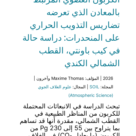
بالمعادن الذي تعرضه
تضاريس التذويب الحراري
على المنحدرات: دراسة حالة
في كيب باونتي، القطب
الشمالي الكندي
2026 | المؤلف: Maxime Thomas وآخرون |
المجلة:
SOIL
| المجال:
علوم الغلاف الجوي
(Atmospheric Science)
تبحث الدراسة في الانبعاثات المحتملة
للكربون من المناظر الطبيعية في
القطب الشمالي، مقدرة أنها قد تساهم
بما يتراوح بين 55 إلى 230 Pg من
الكربون (ما يعادل CO₂) في الغلاف