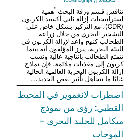
المحيطات (Oceanography)
تناقش قسم ورقة البحث أهمية
استراتيجيات إزالة ثاني أكسيد الكربون
(CDR)، مع التركيز بشكل خاص على
التشجير البحري من خلال زراعة
الطحالب كنهج واعد لإزالة الكربون في
البيئة البحرية. يبرز المؤلفون أنه بينما
تتمتع الطحالب بإنتاجية عالية ونسب
كربون إلى مغذيات ملائمة، فإن نماذج
إزالة الكربون البحرية العالمية الحالية
غالبًا ما تتجاهل تأثير نقص الحديد،…
اضطراب لانغموير في المحيط
القطبي: رؤى من نموذج
متكامل للجليد البحري –
الموجات