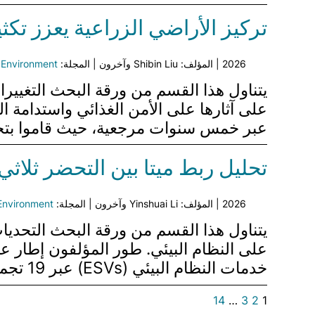
تركيز الأراضي الزراعية يعزز تك
2026 | المؤلف: Shibin Liu وآخرون | المجلة:
 Environment
عبر خمس سنوات مرجعية، حيث قاموا بتحليل 234,804 صورة من لاندسات لت quantifying تكوين المناظر الطبيع
تحليل ربط ميتا بين التحضر ثلاث
2026 | المؤلف: Yinshuai Li وآخرون | المجلة:
Environment
يتناول هذا القسم من ورقة البحث التحدي
خدمات النظام البيئي (ESVs) عبر 19 تجمعًا حضريًا رئيسيًا من 2005 إلى 2020. تشير النتائج إلى…
14
…
3
2
1