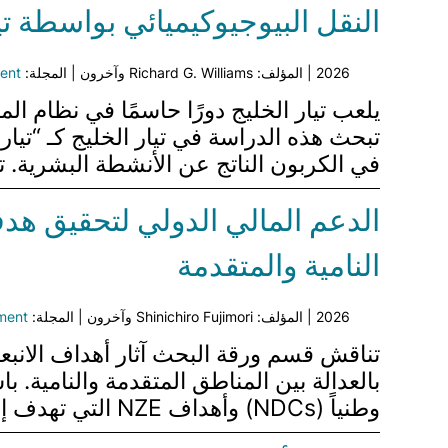
النقل البيوجيوكيميائي بواسطة تيا
2026 | المؤلف: Richard G. Williams وآخرون | المجلة:
ent
يلعب تيار الخليج دورًا حاسمًا في نظام ال
تبحث هذه الدراسة في تيار الخليج كـ “تيا
في الكربون الناتج عن الأنشطة البشرية. 
الدعم المالي الدولي لتحقيق هد
النامية والمتقدمة
2026 | المؤلف: Shinichiro Fujimori وآخرون | المجلة:
ment
بالعدالة بين المناطق المتقدمة والنامية.
وطنياً (NDCs) وأهداف NZE التي تهدف إلى تحقيق هدف استقرار المناخ عند 2 درجة مئوية. تكشف النتائج أنه…