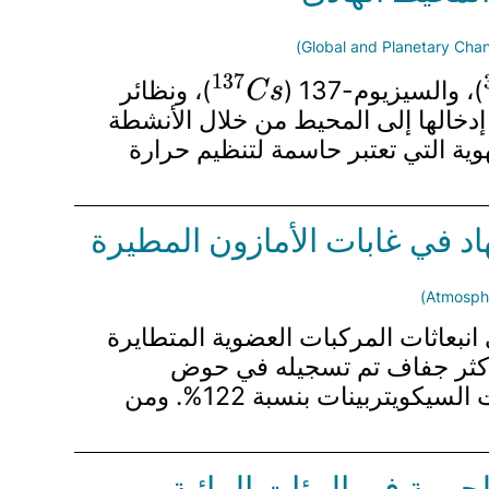
137
C
)، والسيزيوم-137 (
)، ونظائر
s
 إدخالها إلى المحيط من خلال الأنشطة
وية التي تعتبر حاسمة لتنظيم حرارة
هاد في غابات الأمازون المطيرة
 انبعاثات المركبات العضوية المتطايرة
دورة النينيو 2023-2024، التي تم تصنيفها كأكثر جفاف تم تسجيله في حوض
الأمازون، كشفت القياسات أنه بينما ظلت انبعاثات المونوتيربينات مستقرة، ارتفعت انبعاثات السيكويتربينات بنسبة 122%. ومن
وية في البيئات المائية