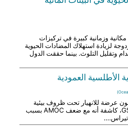
 مكانية وزمانية كبيرة في تركيزات
زدوجة لزيادة استهلاك المضادات الحيوية
م وتقليل التلوث. بينما حققت الدول
ية الأطلسية العمودية
اسم في الدورة الدموية الأطلسية العمودية (AMOC)، والتي تكون عرضة للانهيار تحت ظروف بيئية
متغيرة. تستخدم هذه الدراسة محاكاة بحرية عالية الدقة لاستكشاف العلاقة بين AMOC و GS، كاشفة أنه مع ضعف AMOC بسبب