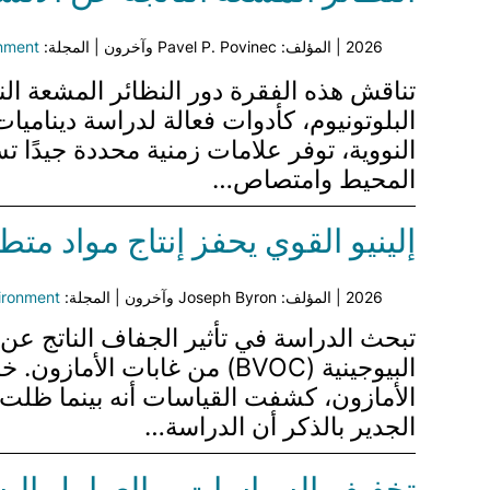
2026 | المؤلف: Pavel P. Povinec وآخرون | المجلة:
onment
تناقش هذه الفقرة دور النظائر المشعة الن
البلوتونيوم، كأدوات فعالة لدراسة دينامي
النووية، توفر علامات زمنية محددة جيدًا 
المحيط وامتصاص…
إلينيو القوي يحفز إنتاج مواد مت
2026 | المؤلف: Joseph Byron وآخرون | المجلة:
ironment
تبحث الدراسة في تأثير الجفاف الناتج عن ت
الجدير بالذكر أن الدراسة…
تخفيف السياسات، والعوامل البش