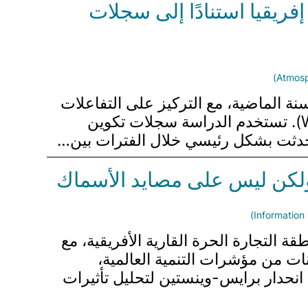
فريقيا استنادًا إلى سجلات
 هذه الدراسة في التغيرات الهيدروكليماتية في شمال أفريقيا على مدى الـ 300,000 سنة الماضية، مع التركيز على التفاعلات
بين الرياح الغربية في خطوط العرض المتوسطة والموسم المطري في غرب أفريقيا (WAM). تستخدم الدراسة سجلات تكوين
 حدثت بشكل رئيسي خلال الفترات بين…
عة ولكن ليس على مصايد الأسماك
 التجارة الحرة القارية الأفريقية، مع
ات من مؤشرات التنمية العالمية،
 انحدار برايس-وينستين لتحليل تأثيرات