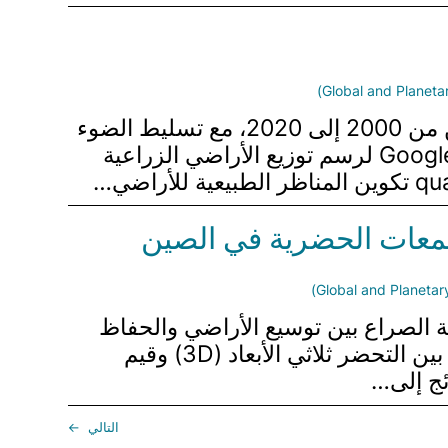
يتناول هذا القسم من ورقة البحث التغييرات الكبيرة في تكوين الأراضي الزراعية في الصين من 2000 إلى 2020، مع تسليط الضوء
على آثارها على الأمن الغذائي واستدامة الزراعة. استخدم المؤلفون منصة Google Earth Engine لرسم توزيع الأراضي الزراعية
لتجمعات الحضرية في الصين
 الصراع بين توسيع الأراضي والحفاظ
على النظام البيئي. طور المؤلفون إطار عمل قائم على نظرية الربط الميتا لتحليل العلاقات بين التحضر ثلاثي الأبعاد (3D) وقيم
التالي
→