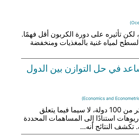
 لكن تأثيره على دورة الكربون أقل فهمًا.
ت السطح لمياه غنية بالمغذيات ومنخفضة
اعد في حل التوازن بين الدول
تناقش قسم ورقة البحث آثار أهداف الانبعاثات الصفرية الصافية (NZE) التي أعلنت عنها أكثر من 100 دولة، لا سيما فيما يتعلق
اريوهات استنادًا إلى المساهمات المحددة