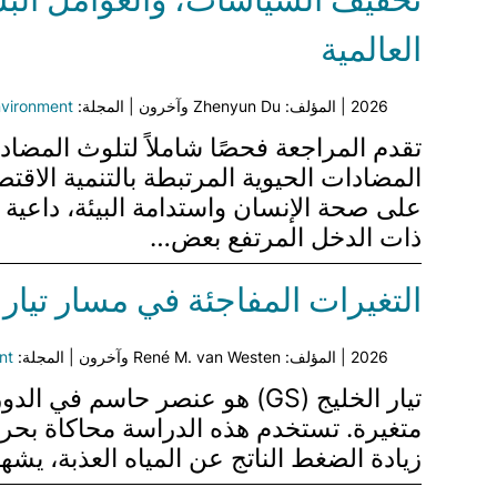
العالمية
2026 | المؤلف: Zhenyun Du وآخرون | المجلة:
nvironment
تقدم المراجعة فحصًا شاملاً لتلوث المضادا
المضادات الحيوية المرتبطة بالتنمية الاق
على صحة الإنسان واستدامة البيئة، داعي
ذات الدخل المرتفع بعض…
التغيرات المفاجئة في مسار تيار 
2026 | المؤلف: René M. van Westen وآخرون | المجلة:
nt
زيادة الضغط الناتج عن المياه العذبة، يشهد GS تحولًا كبيرًا نحو الشمال بالقرب من كيب هاتيرا