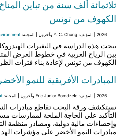
ثلاثمائة ألف سنة من تباين المنا
الكهوف من تونس
2026 | المؤلف: Y. C. Chung وآخرون | المجلة:
nvironment
الكهوف من تونس لإعادة بناء فترات الظ
المبادرات الأفريقية للنمو الأخض
2026 | المؤلف: Éric Junior Bomdzele وآخرون | المجلة:
nt
تستكشف ورقة البحث تقاطع مبادرات النمو ا
التأكيد على الحاجة الملحة لممارسات مستد
وإحصاءات مالية دولية، ومصادر منظمة التع
مبادرات النمو الأخضر على مؤشرات اله