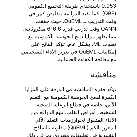
0.953 باستخدام طريقة التجميع الكمومي
(QBE). كما تفيد الدراسة بتقليص كبير في
وقت التدريب لـ QuEML، حيث حققت
QANN وقت تدريب قدره 616.6 ميكروثانية،
مما يظهر مزايا دمج الحوسبة الكمومية مع
تقنيات ML. بشكل عام، تؤكد النتائج على
إمكانيات QuEML في تعزيز الأداء التشخيصي
مع معالجة الكفاءة الحسابية.
مناقشة
تؤكد فقرة المناقشة في الورقة على المزايا
الكبيرة لدمج الحوسبة الكمومية مع التعلم
الآلي، خاصة في قطاع الرعاية الصحية
لتشخيص أمراض القلب. تنبع الدوافع من
الأداء المتفوق لخوارزميات التعلم الآلي
المعزز بالكم (QuEML) مقارنة بالنماذج
التقليدية في تطبيقات متعددة، بما في ذلك