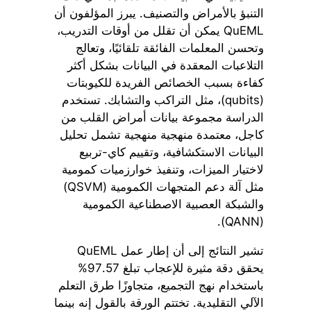
التنبؤ بالأمراض والتصنيف. يبرز المؤلفون أن
QuEML يمكن أن تقلل من أوقات التدريب،
وتحسن المعلمات الفائقة تلقائيًا، وتعالج
التلاعبات المعقدة في البيانات بشكل أكثر
كفاءة بسبب الخصائص الفريدة للكيوبتات
(qubits)، مثل التراكب والتشابك. تستخدم
الدراسة مجموعة بيانات أمراض القلب من
كاجل، معتمدة منهجية منهجية تشمل تحليل
البيانات الاستكشافية، وتقييم كاي-تربيع
لاختيار الميزات، وتنفيذ خوارزميات كمومية
مثل آلة دعم المتجهات الكمومية (QSVM)
والشبكة العصبية الاصطناعية الكمومية
(QANN).
تشير النتائج إلى أن إطار عمل QuEML
يحقق دقة مثيرة للإعجاب تبلغ 97.57%
باستخدام نهج التجميع، متجاوزًا طرق التعلم
الآلي التقليدية. تختتم الورقة بالقول إنه بينما