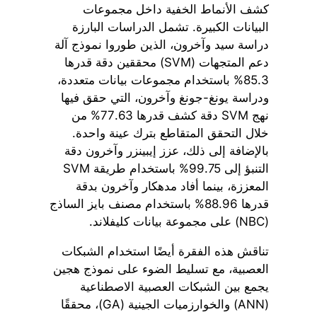
كشف الأنماط الخفية داخل مجموعات
البيانات الكبيرة. تشمل الدراسات البارزة
دراسة سيد وآخرون، الذين طوروا نموذج آلة
دعم المتجهات (SVM) محققين دقة قدرها
85.3% باستخدام مجموعات بيانات متعددة،
ودراسة يونغ-جونغ وآخرون، التي حقق فيها
نهج SVM دقة كشف قدرها 77.63% من
خلال التحقق المتقاطع بترك عينة واحدة.
بالإضافة إلى ذلك، عزز إيبينزر وآخرون دقة
التنبؤ إلى 99.75% باستخدام طريقة SVM
المعززة، بينما أفاد مدهكار وآخرون بدقة
قدرها 88.96% باستخدام مصنف بايز الساذج
(NBC) على مجموعة بيانات كليفلاند.
تناقش هذه الفقرة أيضًا استخدام الشبكات
العصبية، مع تسليط الضوء على نموذج هجين
يجمع بين الشبكات العصبية الاصطناعية
(ANN) والخوارزميات الجينية (GA)، محققًا