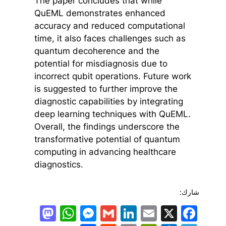
The paper concludes that while
QuEML demonstrates enhanced
accuracy and reduced computational
time, it also faces challenges such as
quantum decoherence and the
potential for misdiagnosis due to
incorrect qubit operations. Future work
is suggested to further improve the
diagnostic capabilities by integrating
deep learning techniques with QuEML.
Overall, the findings underscore the
transformative potential of quantum
computing in advancing healthcare
diagnostics.
شارك:
todon
hatsApp
Messenger
LinkedIn
Gmail
Email
Facebook
X