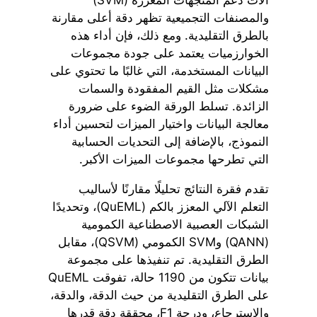
والمصنفات التجميعية تظهر دقة أعلى مقارنة
بالطرق التقليدية. ومع ذلك، فإن أداء هذه
الخوارزميات يعتمد على جودة مجموعات
البيانات المستخدمة، التي غالبًا ما تحتوي على
مشكلات مثل القيم المفقودة والسمات
الزائدة. تسلط الورقة الضوء على ضرورة
معالجة البيانات واختيار الميزات لتحسين أداء
النموذج، بالإضافة إلى التحديات الحسابية
التي تطرحها مجموعات الميزات الأكبر.
تقدم فقرة النتائج تحليلًا مقارنًا لأساليب
التعلم الآلي المعزز بالكم (QuEML)، وتحديدًا
الشبكات العصبية الاصطناعية الكمومية
(QANN) وSVM الكمومي (QSVM)، مقابل
الطرق التقليدية. تم تنفيذها على مجموعة
بيانات تتكون من 1190 حالة، تفوقت QuEML
على الطرق التقليدية من حيث الدقة، والدقة،
والاسترجاع، ودرجة F1، محققة دقة قدرها