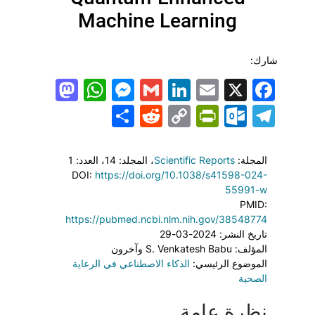
Machine Learning
شارك:
todon
hatsApp
Messenger
LinkedIn
Gmail
Email
Facebook
X
Share
PrintFriendly
Reddit
Outlook.com
Copy
Telegram
Link
المجلة:
Scientific Reports
، المجلد: 14
، العدد: 1
DOI:
https://doi.org/10.1038/s41598-024-
55991-w
PMID:
https://pubmed.ncbi.nlm.nih.gov/38548774
تاريخ النشر: 2024-03-29
المؤلف: S. Venkatesh Babu وآخرون
الموضوع الرئيسي:
الذكاء الاصطناعي في الرعاية
الصحية
نظرة عامة