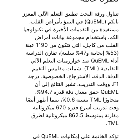
تتناول ورقة البحث تطبيق التعلم الآلي المعزز
بالكم (QuEML) في التنبؤ بأمراض القلب،
مستفيدة من التقدمات الأخيرة في تكنولوجيا
الكم. باستخدام مجموعة بيانات أمراض
القلب من كاجل، التي تتكون من 1190 عينة
(53% إيجابية و47% سلبية)، تقارن الدراسة
أداء QuEML ضد خوارزميات التعلم الآلي
التقليدية (TML). شملت مقاييس التقييم
الدقة، الدقة، الاسترجاع، الخصوصية، درجة
F1، ووقت التدريب. تشير النتائج إلى أن
QuEML حقق معدل دقة قدره 94.7%،
متجاوزًا TML بنسبة 0.6%، بينما أظهر أيضًا
وقت تدريب أسرع قدره 670 ميكروثانية
مقارنة بمتوسط 862.5 ميكروثانية لطرق
TML.
تؤكد الخاتمة على إمكانيات QuEML في