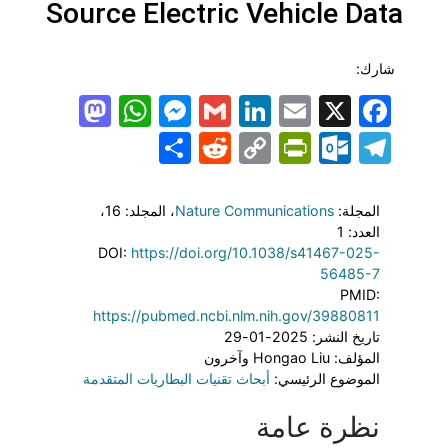
Source Electric Vehicle Data
شارك:
todon
hatsApp
Messenger
LinkedIn
Gmail
Email
Facebook
X
Share
PrintFriendly
Reddit
Outlook.com
Copy
Telegram
Link
المجلة:
Nature Communications
، المجلد: 16
،
العدد: 1
DOI:
https://doi.org/10.1038/s41467-025-
56485-7
PMID:
https://pubmed.ncbi.nlm.nih.gov/39880811
تاريخ النشر: 2025-01-29
المؤلف: Hongao Liu وآخرون
الموضوع الرئيسي:
أبحاث تقنيات البطاريات المتقدمة
نظرة عامة