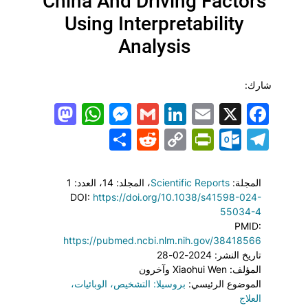
China And Driving Factors
Using Interpretability
Analysis
شارك:
todon
hatsApp
Messenger
LinkedIn
Gmail
Email
Facebook
X
Share
PrintFriendly
Reddit
Outlook.com
Copy
Telegram
Link
المجلة:
Scientific Reports
، المجلد: 14
، العدد: 1
DOI:
https://doi.org/10.1038/s41598-024-
55034-4
PMID:
https://pubmed.ncbi.nlm.nih.gov/38418566
تاريخ النشر: 2024-02-28
المؤلف: Xiaohui Wen وآخرون
الموضوع الرئيسي:
بروسيلا: التشخيص، الوبائيات،
العلاج