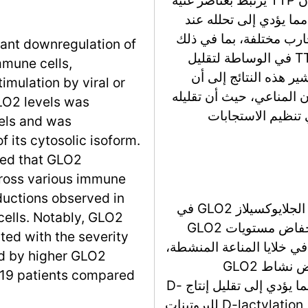
A محددة في 3′ UTR من mRNA لـ GLO2، مما يؤدي إلى تحلله عند
جارب مختلفة، بما في ذلك
icant downregulation of
سحب RNA والترسيب المناعي، مما يبرز دور TTP في الوساطة لتقليل
mune cells,
شير هذه النتائج إلى أن
imulation by viral or
زن المناعي، حيث أن تقليله
LO2 levels was
 تنظيم الاستجابات
els and was
f its cytosolic isoform.
ted that GLO2
cross various immune
ductions observed in
في هذه الدراسة، يستكشف المؤلفون دور إنزيم الجلايوكسيلاز GLO2 في
ells. Notably, GLO2
تنشيط خلايا المناعة وآثاره الأيضية. يجدون أن انخفاض مستويات GLO2
ated with the severity
دي إلى تراكم S-lactoylglutathione (SLG) في خلايا المناعة المنشطة،
ed by higher GLO2
وخاصة البالعات. يحدث هذا التراكم بسبب انخفاض نشاط GLO2
-19 patients compared
الهيدروليزي، بينما يبقى نشاط GLO1 مستقرًا، مما يؤدي إلى تقليل إنتاج D-
lactate. يظهر المؤلفون أن SLG يمكن أن يحفز D-lactylation للبروتينات