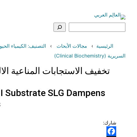
تخطى
إلى
المحتوى
البحث
الرئيسية
مجالات الأبحاث
التصنيف: الكيمياء الحيوية وعلم الوراثة و
السريرية (Clinical Biochemistry)
 II Substrate SLG Dampens
s
شارك: