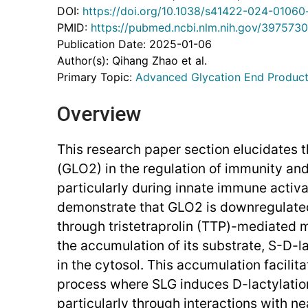
DOI:
https://doi.org/10.1038/s41422-024-01060
PMID:
https://pubmed.ncbi.nlm.nih.gov/3975730
Publication Date: 2025-01-06
Author(s): Qihang Zhao et al.
Primary Topic:
Advanced Glycation End Product
Overview
This research paper section elucidates th
(GLO2) in the regulation of immunity an
particularly during innate immune activa
demonstrate that GLO2 is downregulate
through tristetraprolin (TTP)-mediated 
the accumulation of its substrate, S-D-l
in the cytosol. This accumulation facili
process where SLG induces D-lactylation
particularly through interactions with n