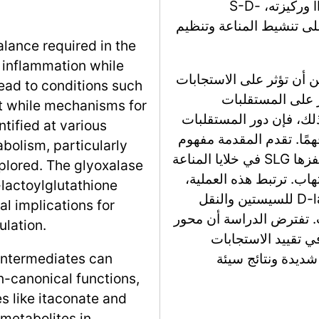
يتم التأكيد على أن إنزيم الجلايوكسيلاز II (GLO2) وركيزته، S-D-
ا آثار محتملة على تنشيط المناعة وتنظيم
alance required in the
 inflammation while
كن أن تؤثر على الاستجابات
ead to conditions such
ز على المستقلبات
at while mechanisms for
ذلك، فإن دور المستقلبات
tified at various
همًا. تقدم المقدمة مفهوم
abolism, particularly
D-lactylation، وخاصة D-lactylation التي يحفزها SLG في خلايا المناعة
plored. The glyoxalase
هاب. ترتبط هذه العملية،
-lactoylglutathione
التي تتميز بتفاعل غير إنزيمي يشمل D-lactylation للسيستين والنقل
l implications for
ليل GLO2 خلال الالتهاب. تفترض الدراسة أن محور
lation.
رًا حاسمًا في تقييد الاستجابات
 شديدة ونتائج سيئة
intermediates can
-canonical functions,
s like itaconate and
 metabolites in