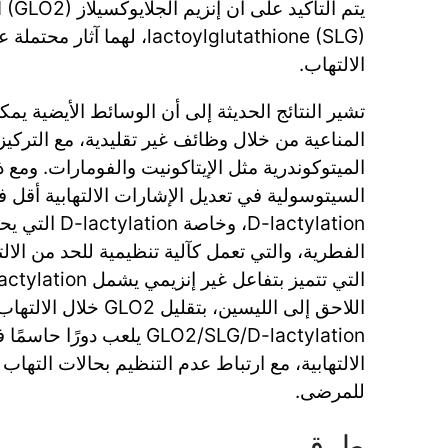
lactoylglutathione (SLG)، لهم
الالتهاب.
تشير النتائج الحديثة إلى أن الوسائط الأيضية يم
المناعية من خلال وظائف غير تقليدية، مع التركي
الميتوكوندرية مثل الإيتاكونيت والفومارات. ومع 
السيتوسولية في تعديل الإشارات الالتهابية أقل ف
الفطرية، والتي تعمل كآلية تنظيمية للحد من الالت
اللاحق إلى الليسين، بتق
GLO2/SLG/D-lactylation يلعب دو
الالتهابية، مع ارتباط عدم التنظيم بحالات التهاب
للمرضى.
طرق