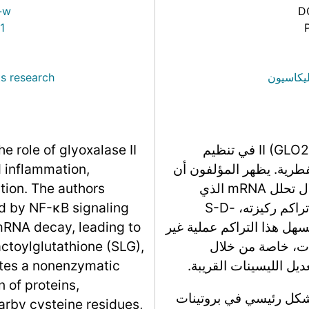
-w
D
1
ليكاسيون
s research
توضح هذه الفقرة من البحث دور الجلايوكسيلاز II (GLO2) في تنظيم
e role of glyoxalase II
فطرية. يظهر المؤلفون أن
d inflammation,
GLO2 يتم تقليله بواسطة إشارة NF-κB من خلال تحلل mRNA الذي
tion. The authors
يتوسطه تريستيترا بروتين (TTP)، مما يؤدي إلى تراكم ركيزته، S-D-
d by NF-κB signaling
 السيتوسول. يسهل هذا التراكم عملية غير
mRNA decay, leading to
SLG D-lactylati للبروتينات، خاصة من خلال
actoylglutathione (SLG),
ديل الليسينات القريبة.
tates a nonenzymatic
 of proteins,
لدراسة 2,255 موقعًا لـ D-lactylation بشكل رئيسي في بروتينات
earby cysteine residues,