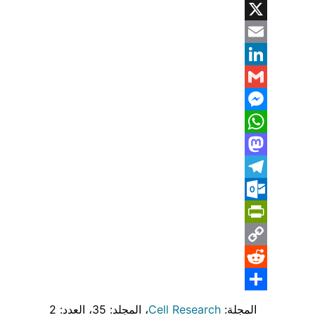
Facebook
X
Email
LinkedIn
Gmail
Messenger
WhatsApp
Mastodon
Telegram
Outlook.com
PrintFriendly
Copy
Reddit
Link
Share
المجلة:
Cell Research
، المجلد: 35
، العدد: 2