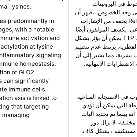
حوظ في البروتينات
mal lysines.
على وجه الخصوص، يظهر أن
D-lactylation عند الليسين 310 (K310) من RelA يخفف من الإشارات
tes predominantly in
التوازن المناعي. يكشف المؤلفون أيضًا
ages, with a notable
أن التلاعب بتعبير GLO2 أو طفرات مواقع ارتباط TTP يمكن أن يؤثر بشكل
immune activation and
 الفطرية. يرتبط عدم تنظيم
actylation at lysine
GLO2/ بحالات التهاب بشرية، مما يشير إلى أن
inflammatory signaling
 immune homeostasis.
ation of GLO2
 can significantly
ate immune cells.
ب في الاستجابة المناعية
ion axis is linked to
رطة التي يمكن أن تؤدي
ing that targeting
أنه بينما تم تحديد آليات
or managing
ختلفة، لا يزال دور
غير مستكشف بشكل كاف.