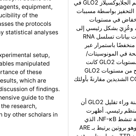
تكشف نتائج هذه الدراسة عن تقليل كبير في إنزيم الجلايوكسيلاز GLO2 في
eagents, equipment,
د التحفيز بواسطة مسببات
cibility of the
لانخفاض في مستويات
sses the protocols
ويين من mRNA والبروتين، وعُزِيَ بشكل رئيسي إلى
ny statistical analyses
انخفاض الشكل المتواجد في السيتوسول. أظهرت بيانات تسلسل RNA
لخلية الواحدة أن تعبير GLO2 كان منخفضًا باستمرار عبر
ضحة في المونوسيتات/
experimental setup,
البالعات والخلايا الشجرية. من الجدير بالذكر أن مستويات GLO2 كانت
iables manipulated
مرتبطة عكسيًا بشدة الحالات الالتهابية، كما يتضح من مستويات GLO2
ortance of these
الأعلى في الكريات البيضاء من مرضى COVID-19 الشديدين مقارنةً بأولئك
results, which are
discussion of findings.
hensive guide to the
أظهر التحقيق الإضافي في الآليات الجزيئية الكامنة وراء تقليل GLO2 أن
the research,
العامل النووي كابا B (NF-κB) هو منظم رئيسي. أظهرت
n by other scholars in
الدراسة أن محفزات PRR والسيتوكينات الالتهابية تنشط NF-κB، الذي
بدوره يحفز التعبير عن تريستيترا بروتين (TTP)، وهو بروتين يرتبط بـ ARE
يسهل تحلل mRNA لـ GLO2. أظهرت التجارب أن TTP يرتبط بعناصر غنية