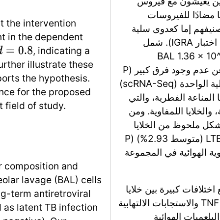
ن الأشخاص الذين يعيشون مع فيروس
 يتلقون علاجًا مضادًا للفيروسات
t the intervention
 تم تصنيفهم إما كعدوى سلية
t in the dependent
كامنة (LTBI) أو كمقاومين (سلبيين باستمرار في اختبار IGRA). شمل
, indicating a
d
=
0.8
ا 14 مشاركًا، حيث بلغ متوسط عدد خلايا BAL 1.36 × 10^7
rther illustrate these
للمقاومين و2.59 × 10^7 لـ LTBI، مما يكشف عن عدم وجود فرق كبير (P
ports the hypothesis.
= 0.1649). حدد تسلسل RNA على مستوى الخلية الواحدة (scRNA-Seq)
ence for the proposed
ين: خلايا المناعة الفطرية، والتي
 field of study.
الخلايا اللمفاوية. ومن
بشكل ملحوظ من الخلايا
اللمفاوية (متوسط 24.78%) مقارنة بمشاركي LTBI (متوسط 2.93%) (P
مفاوية الهوائية في المجموعة
ar composition and
olar lavage (BAL) cells
ر التفاضلي عن 4,275 جينًا مع اختلافات كبيرة بين خلايا
g-term antiretroviral
المقاومين وLTBI، مع مسارات مرتبطة بإشارات TNF والاستجابات الالتهابية
 as latent TB infection
لبلعميات الهوائية