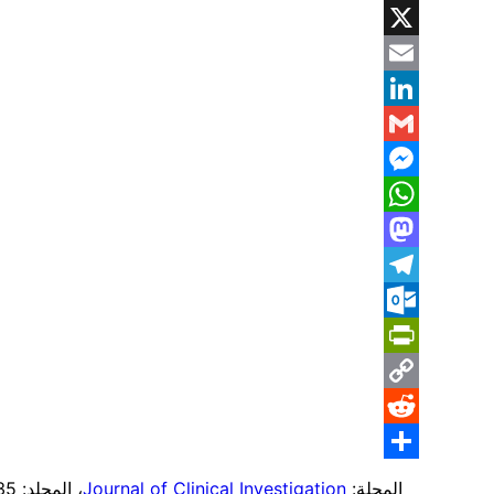
Facebook
X
Email
LinkedIn
Gmail
Messenger
WhatsApp
Mastodon
Telegram
Outlook.com
PrintFriendly
Copy
Reddit
Link
Share
المجلة:
Journal of Clinical Investigation
، المجلد: 135