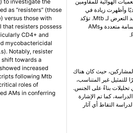
ر أن البلعميات الهوائية للمقاومين
 to investigate the
مط M1 المنشط تقليديًا وأظهرت زيادة في
ed as “resisters” (those
التعبير عن نسخ جينية رئيسية مرتبطة بالمناعة بعد التعرض لـ Mtb. تؤكد
) versus those with
هذه النتائج الأدوار الحاسمة للخلايا اللمفاوية T السامة متعددة وAMs
l that resisters possess
ticularly CD4+ and
nd mycobactericidal
). Notably, resister
shift towards a
 showed increased
المشاركين، حيث كان هناك
ripts following Mtb
أنثى، كما هو موضح في الجدول 1. نظرًا للتمثيل غير المتناسب،
itical roles of
تحليلات بناءً على الجنس.
ed AMs in conferring
لدراسة، كما تم الإشارة
 لا تستطيع الدراسة التقاط أي آثار