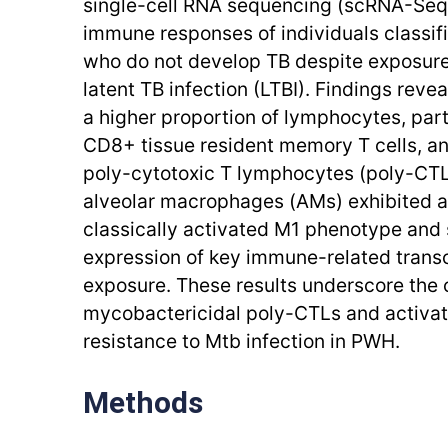
single-cell RNA sequencing (scRNA-Seq)
immune responses of individuals classifi
who do not develop TB despite exposure
latent TB infection (LTBI). Findings revea
a higher proportion of lymphocytes, par
CD8+ tissue resident memory T cells, a
poly-cytotoxic T lymphocytes (poly-CTLs
alveolar macrophages (AMs) exhibited a 
classically activated M1 phenotype and
expression of key immune-related transc
exposure. These results underscore the cr
mycobactericidal poly-CTLs and activat
resistance to Mtb infection in PWH.
Methods