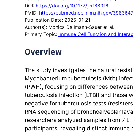
DOI:
https://doi.org/10.1172/jci188016
PMID:
https://pubmed.ncbi.nlm.nih.gov/3983647
Publication Date: 2025-01-21
Author(s): Monica Dallmann-Sauer et al.
Primary Topic:
Immune Cell Function and Interac
Overview
The study investigates the natural resis
Mycobacterium tuberculosis (Mtb) infect
(PWH), focusing on differences between 
tuberculosis infection (LTBI) and those 
negative for tuberculosis tests (resisters
RNA sequencing of bronchoalveolar lavag
researchers analyzed samples from 7 LTB
participants, revealing distinct immune p