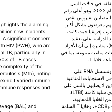
مقلقة في حالات السل
(TB)، مع الإبلاغ عن 7.5 مليون حادث جديد في عام 2022، وهو أعلى رقم
لأشخاص المصابين بفيروس نقص
بير، حيث إنهم معرضون بشكل أكبر
ighlights the alarming
وب إفريقيا حيث كانت
million new incidents
% من حالات السل تشمل PWH. تؤكد الدراسة على تعقيد
. A significant concern
الاستجابة المناعية لعدوى المتفطرة السلية (Mtb)، مشيرة إلى أن الأفراد
ith HIV (PWH), who are
ات مناعية متنوعة، بما في
al TB, particularly in
ة خلايا T.
 50% of TB cases
 complexity of the
تستخدم الدراسة غسل القصبات الهوائية (BAL) وتسلسل RNA على
rculosis (Mtb), noting
ة (scRNA-Seq) للتحقيق في الاستجابات المناعية
 exhibit varied immune
ذين لا يصابون بالسل على
e immune responses and
الرغم من التعرض) مقابل أولئك الذين لديهم عدوى سلية كامنة (LTBI).
 الخلايا اللمفاوية،
وخاصة خلايا الذاكرة المقيمة في الأنسجة CD4+ وCD8+، وخلايا T السامة
lavage (BAL) and