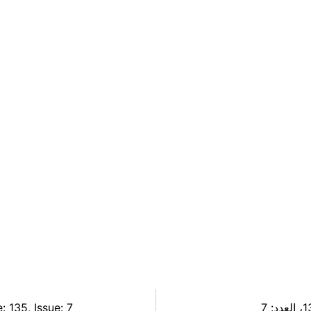
، العدد: 7
, Issue: 7
e: 135