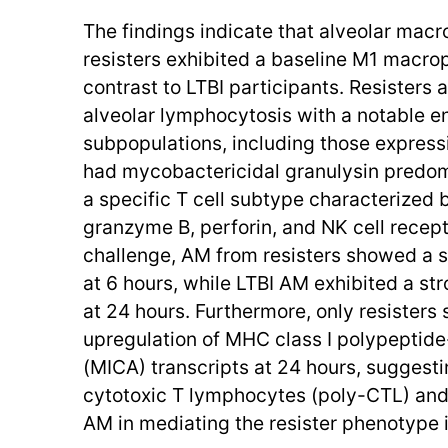
The findings indicate that alveolar mac
resisters exhibited a baseline M1 macro
contrast to LTBI participants. Resisters
alveolar lymphocytosis with a notable en
subpopulations, including those express
had mycobactericidal granulysin predo
a specific T cell subtype characterized 
granzyme B, perforin, and NK cell recept
challenge, AM from resisters showed a 
at 6 hours, while LTBI AM exhibited a st
at 24 hours. Furthermore, only resister
upregulation of MHC class I polypeptid
(MICA) transcripts at 24 hours, suggestin
cytotoxic T lymphocytes (poly-CTL) and
AM in mediating the resister phenotype