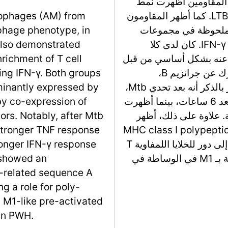
 إلى أن البلعميات الهوائية (AM) من المقاومين أظهرت نمط
بلعمي M1 أساسي، على عكس المشاركين في LTBI. كما أظهر المقاومون
rophages (AM) from
ادة ملحوظة في مجموعات
phage phenotype, in
فرعية من خلايا T، بما في ذلك تلك التي تعبر عن IFN-γ. كان لدى كلا
 also demonstrated
 عنه بشكل أساسي من قبل
richment of T cell
نوع فرعي معين من خلايا T يتميز بالتعبير المشترك عن جرانزيم B،
ing IFN-γ. Both groups
وبيرفورين، وم receptors خلايا NK. ومن الجدير بالذكر أنه بعد تحدي Mtb،
minantly expressed by
أظهرت AM من المقاومين استجابة TNF أقوى بعد 6 ساعات، بينما أظهرت
by co-expression of
ستجابة IFN-γ أقوى بعد 24 ساعة. علاوة على ذلك، أظهر
ors. Notably, after Mtb
 في نسخ جين MHC class I polypeptide-related
stronger TNF response
sequence A (MICA) بعد 24 ساعة، مما يشير إلى دور للخلايا اللمفاوية T
ronger IFN-γ response
السامة متعددة (poly-CTL) وAM المفعلة شبيهة بـ M1 في الوساطة في
s showed an
e-related sequence A
g a role for poly-
 M1-like pre-activated
 in PWH.