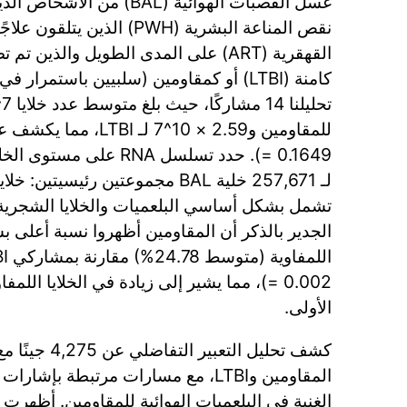
غسل القصبات الهوائية (BAL) م
نقص المناعة البشرية (PWH) الذين
القهقرية (ART) على المدى الطويل والذين
تحليلن
لـ 257,671 خلية BAL مجموعتين رئيسيت
تشمل بشكل أساسي البلعميات والخلايا الشجرية، و
الجدير بالذكر أن المقاومين أظهروا نسبة أعلى 
= 0.002)، مما يشير إلى زيادة في الخلايا الل
الأولى.
كشف تحليل التعبي
الغنية في البلعميات الهوائية للمقاومين. أظهرت ا