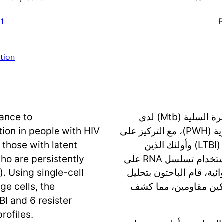
1
tion
تدرس الدراسة المقاومة الطبيعية لعدوى المتفطرة السلية (Mtb) لدى
tance to
الأشخاص المصابين بفيروس نقص المناعة البشرية (PWH)، مع التركيز على
ion in people with HIV
الفروق بين أولئك الذين لديهم عدوى سلية كامنة (LTBI) وأولئك الذين
those with latent
يظلون سلبيين لاختبارات السل (المقاومون). باستخدام تسلسل RNA على
who are persistently
ية، قام الباحثون بتحليل
). Using single-cell
اركين مصابين بـ LTBI و6 مشاركين مقاومين، مما كشف
e cells, the
I and 6 resister
rofiles.