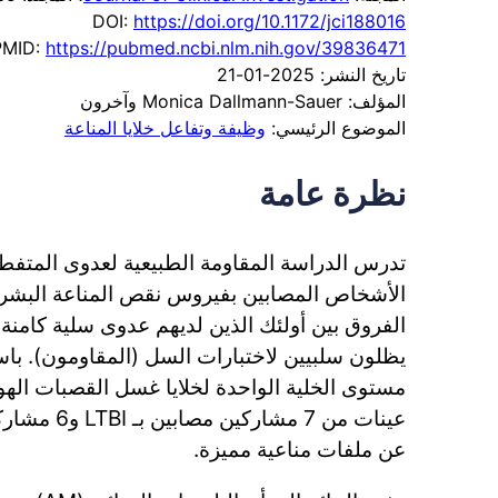
DOI:
https://doi.org/10.1172/jci188016
PMID:
https://pubmed.ncbi.nlm.nih.gov/39836471
تاريخ النشر: 2025-01-21
المؤلف: Monica Dallmann-Sauer وآخرون
الموضوع الرئيسي:
وظيفة وتفاعل خلايا المناعة
نظرة عامة
مستوى الخلية الواحدة لخلايا غسل القصبات الهوائ
عينات من 7 مش
عن ملفات مناعية مميزة.