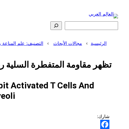
تخطى
إلى
المحتوى
البحث
الرئيسية
مجالات الأبحاث
التصنيف: علم المناعة وعلم الأحياء الد
it Activated T Cells And
eoli
شارك: