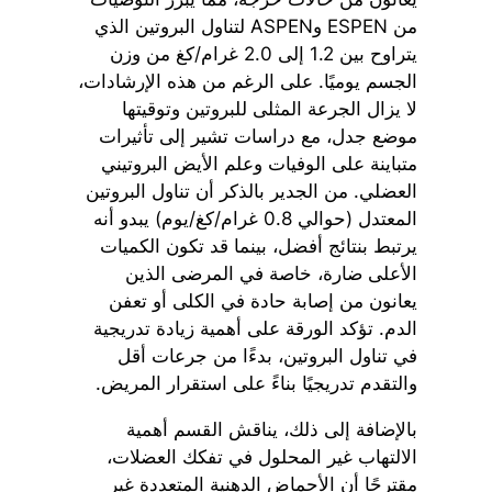
من ESPEN وASPEN لتناول البروتين الذي
يتراوح بين 1.2 إلى 2.0 غرام/كغ من وزن
الجسم يوميًا. على الرغم من هذه الإرشادات،
لا يزال الجرعة المثلى للبروتين وتوقيتها
موضع جدل، مع دراسات تشير إلى تأثيرات
متباينة على الوفيات وعلم الأيض البروتيني
العضلي. من الجدير بالذكر أن تناول البروتين
المعتدل (حوالي 0.8 غرام/كغ/يوم) يبدو أنه
يرتبط بنتائج أفضل، بينما قد تكون الكميات
الأعلى ضارة، خاصة في المرضى الذين
يعانون من إصابة حادة في الكلى أو تعفن
الدم. تؤكد الورقة على أهمية زيادة تدريجية
في تناول البروتين، بدءًا من جرعات أقل
والتقدم تدريجيًا بناءً على استقرار المريض.
بالإضافة إلى ذلك، يناقش القسم أهمية
الالتهاب غير المحلول في تفكك العضلات،
مقترحًا أن الأحماض الدهنية المتعددة غير