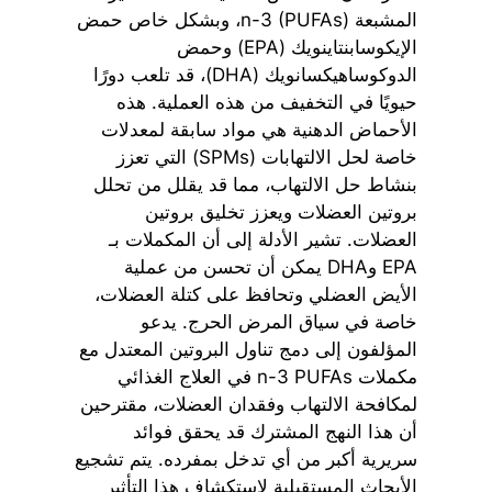
المشبعة n-3 (PUFAs)، وبشكل خاص حمض
الإيكوسابنتاينويك (EPA) وحمض
الدوكوساهيكسانويك (DHA)، قد تلعب دورًا
حيويًا في التخفيف من هذه العملية. هذه
الأحماض الدهنية هي مواد سابقة لمعدلات
خاصة لحل الالتهابات (SPMs) التي تعزز
بنشاط حل الالتهاب، مما قد يقلل من تحلل
بروتين العضلات ويعزز تخليق بروتين
العضلات. تشير الأدلة إلى أن المكملات بـ
EPA وDHA يمكن أن تحسن من عملية
الأيض العضلي وتحافظ على كتلة العضلات،
خاصة في سياق المرض الحرج. يدعو
المؤلفون إلى دمج تناول البروتين المعتدل مع
مكملات n-3 PUFAs في العلاج الغذائي
لمكافحة الالتهاب وفقدان العضلات، مقترحين
أن هذا النهج المشترك قد يحقق فوائد
سريرية أكبر من أي تدخل بمفرده. يتم تشجيع
الأبحاث المستقبلية لاستكشاف هذا التأثير