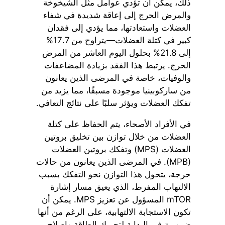
ذلك، يمكن أن تؤدي عوامل مثل الشيخوخة
والمرض الحرج إلى إعاقة شديدة في شفاء
العضلات واستعادتها، مما يؤدي إلى فقدان
كبير في كتلة العضلات—يتراوح من 17.7%
إلى 21.8% بحلول اليوم العاشر من المرض
الحرج. يرتبط هذا الفقد بزيادة المضاعفات
والوفيات، خاصة في المرضى الذين يعانون
من ساركوبينيا موجودة مسبقًا، مما يزيد من
تفكك العضلات ويؤثر سلبًا على نتائج التعافي.
في الأفراد الأصحاء، يتم الحفاظ على كتلة
العضلات من خلال توازن بين تخليق بروتين
العضلات (MPS) وتفكك بروتين العضلات
(MPB). في المرضى الذين يعانون من حالات
حرجة، يتحول هذا التوازن نحو التفكك بسبب
الالتهاب المفرط، الذي يعيق مسار إشارة
mTOR المسؤول عن تعزيز MPS. يمكن أن
تكون الاستجابة الالتهابية، على الرغم من أنها
ضرورية في البداية لتحريك الطاقة وإصلاح