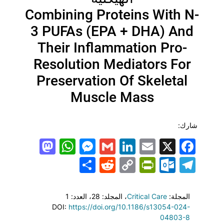
Combining Proteins With N-
3 PUFAs (EPA + DHA) And
Their Inflammation Pro-
Resolution Mediators For
Preservation Of Skeletal
Muscle Mass
شارك:
todon
hatsApp
Messenger
LinkedIn
Gmail
Email
Facebook
X
Share
PrintFriendly
Reddit
Outlook.com
Copy
Telegram
Link
المجلة:
Critical Care
، المجلد: 28
، العدد: 1
DOI:
https://doi.org/10.1186/s13054-024-
04803-8