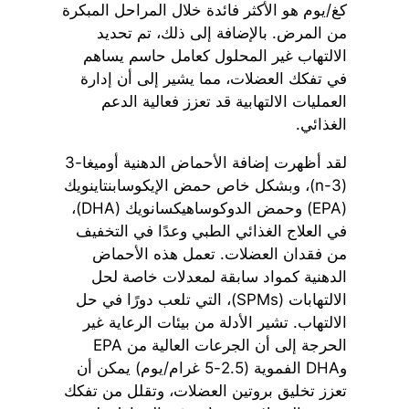
كغ/يوم هو الأكثر فائدة خلال المراحل المبكرة
من المرض. بالإضافة إلى ذلك، تم تحديد
الالتهاب غير المحلول كعامل حاسم يساهم
في تفكك العضلات، مما يشير إلى أن إدارة
العمليات الالتهابية قد تعزز فعالية الدعم
الغذائي.
لقد أظهرت إضافة الأحماض الدهنية أوميغا-3
(n-3)، وبشكل خاص حمض الإيكوسابنتاينويك
(EPA) وحمض الدوكوساهيكسانويك (DHA)،
في العلاج الغذائي الطبي وعدًا في التخفيف
من فقدان العضلات. تعمل هذه الأحماض
الدهنية كمواد سابقة لمعدلات خاصة لحل
الالتهابات (SPMs)، التي تلعب دورًا في حل
الالتهاب. تشير الأدلة من بيئات الرعاية غير
الحرجة إلى أن الجرعات العالية من EPA
وDHA الفموية (2.5-5 غرام/يوم) يمكن أن
تعزز تخليق بروتين العضلات، وتقلل من تفكك