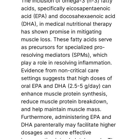
The inclusion of omega-3 (n-3) fatty
acids, specifically eicosapentaenoic
acid (EPA) and docosahexaenoic acid
(DHA), in medical nutritional therapy
has shown promise in mitigating
muscle loss. These fatty acids serve
as precursors for specialized pro-
resolving mediators (SPMs), which
play a role in resolving inflammation.
Evidence from non-critical care
settings suggests that high doses of
oral EPA and DHA (2.5-5 g/day) can
enhance muscle protein synthesis,
reduce muscle protein breakdown,
and help maintain muscle mass.
Furthermore, administering EPA and
DHA parenterally may facilitate higher
dosages and more effective