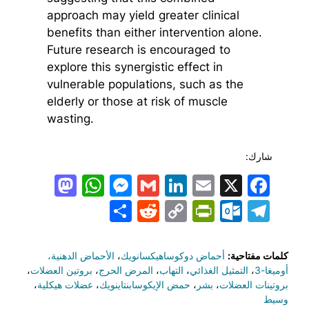
approach may yield greater clinical
benefits than either intervention alone.
Future research is encouraged to
explore this synergistic effect in
vulnerable populations, such as the
elderly or those at risk of muscle
wasting.
شارك:
todon
hatsApp
Messenger
LinkedIn
Gmail
Email
Facebook
X
Share
PrintFriendly
Reddit
Outlook.com
Copy
Telegram
Link
كلمات مفتاحية:
أحماض دوكوساهيكسانويك
،
الأحماض الدهنية،
أوميغا-3
،
التمثيل الغذائي
،
التهاب
،
المرض الحرج
،
بروتين العضلات
،
بروتينات العضلات
،
بشر
،
حمض الإيكوسابنتاينويك
،
عضلات هيكلية
،
وسيط