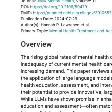
Journal:
JMIR Mental Health
, Volume: 11
DOI:
https://doi.org/10.2196/59479
PMID:
https://pubmed.ncbi.nlm.nih.gov/3910557
Publication Date: 2024-07-29
Author(s): Hannah R. Lawrence et al.
Primary Topic:
Mental Health Treatment and Ac
Overview
The rising global rates of mental health 
inadequacy of current mental health ca
increasing demand. This paper reviews ex
the application of large language model
health education, assessment, and inter
their potential to provide innovative, lar
While LLMs have shown promise in enha
education and assessment—often match