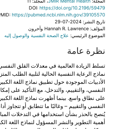
المجلة:
JMIR Mental Health
، المجلد: 11
DOI:
https://doi.org/10.2196/59479
PMID:
https://pubmed.ncbi.nlm.nih.gov/39105570
تاريخ النشر: 2024-07-29
المؤلف: Hannah R. Lawrence وآخرون
الموضوع الرئيسي:
علاج الصحة النفسية والوصول إليه
نظرة عامة
تسلط الزيادة العالمية في معدلات القلق النفسي
نماذج الرعاية النفسية الحالية لتلبية الطلب المت
النفسي، والتقييم، والتدخل، مع التأكيد على إمكان
على نطاق واسع. بينما أظهرت نماذج اللغة الكبيرة
النفسي والتقييم – وغالبًا ما تتطابق أو تتجاوز أدا
يُنصح بالحذر بشأن استخدامها في التدخلات المب
أهمية التطوير والنشر المسؤول لنماذج اللغة الك