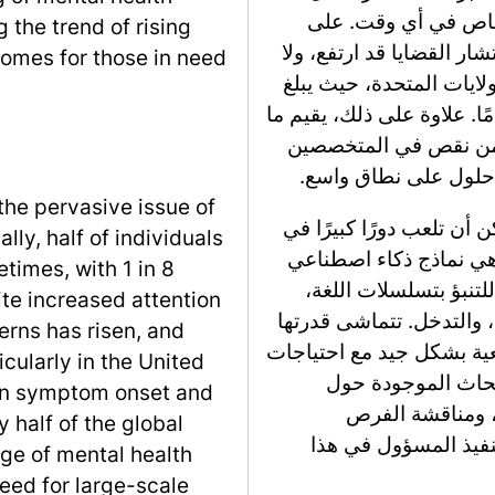
في حياتهم، مع تأثر 1 من كل 8 أشخاص في أي وقت. على
 the trend of rising
ار القضايا قد ارتفع، ولا
omes for those in need
لايات المتحدة، حيث يبلغ
لتأخير بين ظهور الأعراض والعلاج 11 عامًا. علاوة على ذلك، يقيم ما
من نقص في المتخصصين
 حلول على نطاق واسع.
the pervasive issue of
 أن نماذج اللغة الكبيرة (LLMs) يمكن أن تلعب دورًا كبيرًا في
lly, half of individuals
ي هي نماذج ذكاء اصطناعي
etimes, with 1 in 8
تنبؤ بتسلسلات اللغة،
te increased attention
، والتدخل. تتماشى قدرتها
erns has risen, and
عية بشكل جيد مع احتياجات
cularly in the United
أبحاث الموجودة حول
en symptom onset and
، ومناقشة الفرص
y half of the global
تنفيذ المسؤول في هذا
age of mental health
eed for large-scale