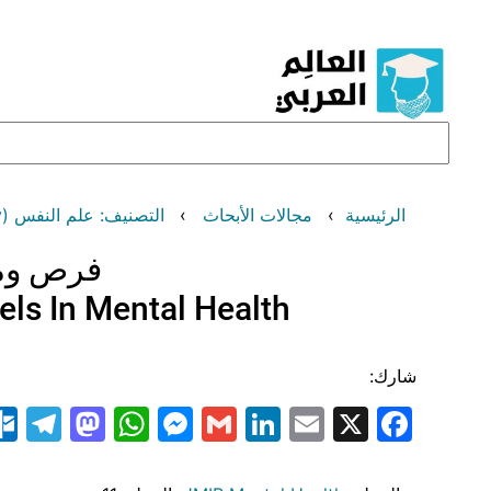
تخطى
إلى
المحتوى
البحث
الرئيسية
مجالات الأبحاث
التصنيف: علم النفس (Psychology)
فرص ومخ
ls In Mental Health
شارك:
am
odon
atsApp
essenger
LinkedIn
Gmail
Email
Facebook
X