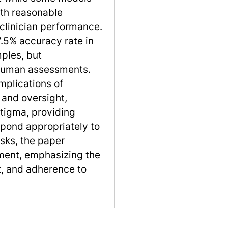
th reasonable
 clinician performance.
.5% accuracy rate in
ples, but
 human assessments.
mplications of
 and oversight,
stigma, providing
espond appropriately to
isks, the paper
ment, emphasizing the
t, and adherence to