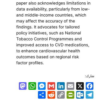
paper also acknowledges limitations in
data availability, particularly from low-
and middle-income countries, which
may affect the accuracy of the
findings. It advocates for tailored
policy initiatives, such as National
Tobacco Control Programmes and
improved access to CVD medications,
to enhance cardiovascular health
outcomes based on regional risk
factor profiles.
شارك:
todon
hatsApp
Messenger
LinkedIn
Gmail
Email
Facebook
X
Share
PrintFriendly
Reddit
Outlook.com
Copy
Telegram
Link