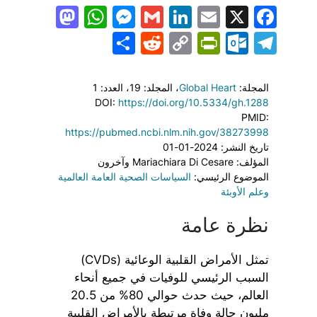
todon
hatsApp
Messenger
LinkedIn
Gmail
Email
Facebook
X
Share
PrintFriendly
Reddit
Outlook.com
Copy
Telegram
Link
المجلة:
Global Heart
، المجلد: 19
، العدد: 1
DOI:
https://doi.org/10.5334/gh.1288
PMID:
https://pubmed.ncbi.nlm.nih.gov/38273998
تاريخ النشر: 2024-01-01
المؤلف: Mariachiara Di Cesare وآخرون
الموضوع الرئيسي:
السياسات الصحية العامة العالمية
وعلم الأوبئة
نظرة عامة
تمثل الأمراض القلبية الوعائية (CVDs)
السبب الرئيسي للوفيات في جميع أنحاء
العالم، حيث حدث حوالي 80% من 20.5
مليون حالة وفاة مرتبطة بالأمراض القلبية