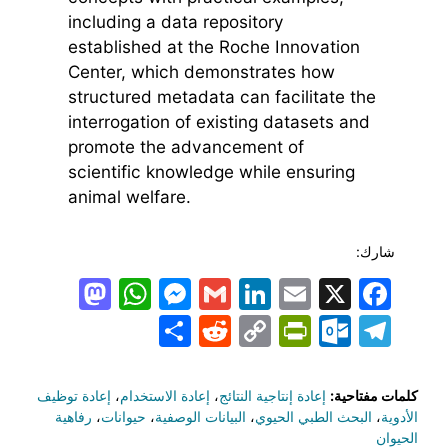
including a data repository
established at the Roche Innovation
Center, which demonstrates how
structured metadata can facilitate the
interrogation of existing datasets and
promote the advancement of
scientific knowledge while ensuring
animal welfare.
شارك:
todon
hatsApp
Messenger
LinkedIn
Gmail
Email
Facebook
X
Share
PrintFriendly
Reddit
Outlook.com
Copy
Telegram
Link
كلمات مفتاحية:
إعادة إنتاجية النتائج
،
إعادة الاستخدام
،
إعادة توظيف
الأدوية
،
البحث الطبي الحيوي
،
البيانات الوصفية
،
حيوانات
،
رفاهية
الحيوان