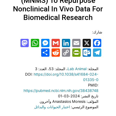
(MNMS) To Repurpose
Nonclinical In Vivo Data For
Biomedical Research
شارك:
todon
hatsApp
Messenger
LinkedIn
Gmail
Email
Facebook
X
Share
PrintFriendly
Reddit
Outlook.com
Copy
Telegram
Link
المجلة:
Lab Animal
، المجلد: 53
، العدد: 3
DOI:
https://doi.org/10.1038/s41684-024-
01335-0
PMID:
https://pubmed.ncbi.nlm.nih.gov/38438748
تاريخ النشر: 2024-03-01
المؤلف: Anastasios Moresis وآخرون
الموضوع الرئيسي:
اختبار الحيوانات والبدائل