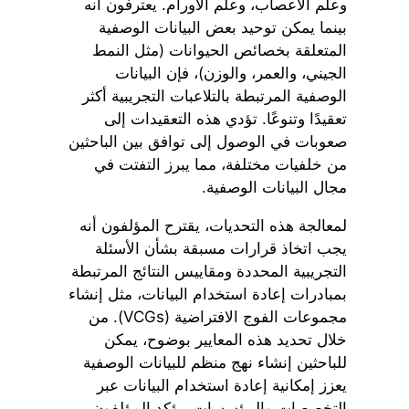
وعلم الأعصاب، وعلم الأورام. يعترفون أنه
بينما يمكن توحيد بعض البيانات الوصفية
المتعلقة بخصائص الحيوانات (مثل النمط
الجيني، والعمر، والوزن)، فإن البيانات
الوصفية المرتبطة بالتلاعبات التجريبية أكثر
تعقيدًا وتنوعًا. تؤدي هذه التعقيدات إلى
صعوبات في الوصول إلى توافق بين الباحثين
من خلفيات مختلفة، مما يبرز التفتت في
مجال البيانات الوصفية.
لمعالجة هذه التحديات، يقترح المؤلفون أنه
يجب اتخاذ قرارات مسبقة بشأن الأسئلة
التجريبية المحددة ومقاييس النتائج المرتبطة
بمبادرات إعادة استخدام البيانات، مثل إنشاء
مجموعات الفوج الافتراضية (VCGs). من
خلال تحديد هذه المعايير بوضوح، يمكن
للباحثين إنشاء نهج منظم للبيانات الوصفية
يعزز إمكانية إعادة استخدام البيانات عبر
التخصصات والمؤسسات. يؤكد المؤلفون