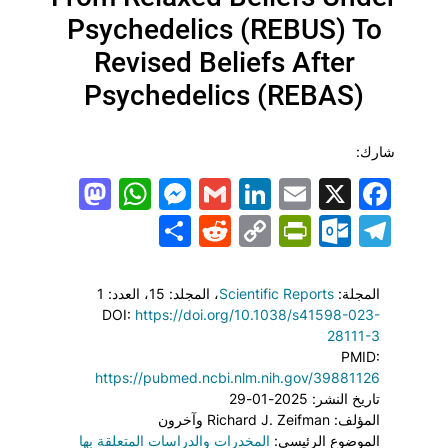
Psychedelics (REBUS) To
Revised Beliefs After
Psychedelics (REBAS)
شارك:
todon
hatsApp
Messenger
LinkedIn
Gmail
Email
Facebook
X
Share
PrintFriendly
Reddit
Outlook.com
Copy
Telegram
Link
المجلة:
Scientific Reports
، المجلد: 15
، العدد: 1
DOI:
https://doi.org/10.1038/s41598-023-
28111-3
PMID:
https://pubmed.ncbi.nlm.nih.gov/39881126
تاريخ النشر: 2025-01-29
المؤلف: Richard J. Zeifman وآخرون
الموضوع الرئيسي:
المخدرات والدراسات المتعلقة بها