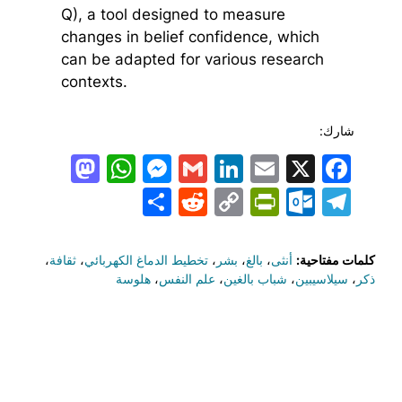
Q), a tool designed to measure
changes in belief confidence, which
can be adapted for various research
contexts.
شارك:
todon
hatsApp
Messenger
LinkedIn
Gmail
Email
Facebook
X
Share
PrintFriendly
Reddit
Outlook.com
Copy
Telegram
Link
كلمات مفتاحية:
أنثى
،
بالغ
،
بشر
،
تخطيط الدماغ الكهربائي
،
ثقافة
،
ذكر
،
سيلاسيبين
،
شباب بالغين
،
علم النفس
،
هلوسة