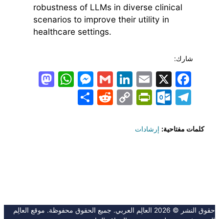
robustness of LLMs in diverse clinical
scenarios to improve their utility in
healthcare settings.
شارك:
todon
hatsApp
Messenger
LinkedIn
Gmail
Email
Facebook
X
Share
PrintFriendly
Reddit
Outlook.com
Copy
Telegram
Link
كلمات مفتاحية:
إرشادات
حقوق النشر © 2026 العالِم العربي. جميع الحقوق محفوظة. موقع العالِم