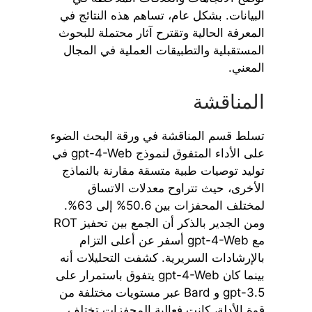
البيانات. بشكل عام، تساهم هذه النتائج في
المعرفة الحالية وتقترح آثار محتملة للبحوث
المستقبلية والتطبيقات العملية في المجال
المعني.
المناقشة
تسلط قسم المناقشة في ورقة البحث الضوء
على الأداء المتفوق لنموذج gpt-4-Web في
توليد توصيات طبية متسقة مقارنة بالنماذج
الأخرى، حيث تتراوح معدلات الاتساق
لمختلف المحفزات بين 50.6% إلى 63%.
ومن الجدير بالذكر أن الجمع بين تحفيز ROT
مع gpt-4-Web أسفر عن أعلى التزام
بالإرشادات السريرية. كشفت التحليلات أنه
بينما كان gpt-4-Web يتفوق باستمرار على
gpt-3.5 و Bard عبر مستويات مختلفة من
قوة الأدلة، كانت فعالية المحفزات تختلف