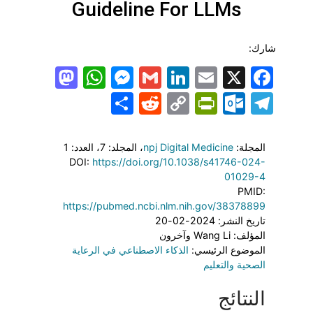
Guideline For LLMs
شارك:
todon
hatsApp
Messenger
LinkedIn
Gmail
Email
Facebook
X
Share
PrintFriendly
Reddit
Outlook.com
Copy
Telegram
Link
المجلة:
npj Digital Medicine
، المجلد: 7
، العدد: 1
DOI:
https://doi.org/10.1038/s41746-024-
01029-4
PMID:
https://pubmed.ncbi.nlm.nih.gov/38378899
تاريخ النشر: 2024-02-20
المؤلف: Wang Li وآخرون
الموضوع الرئيسي:
الذكاء الاصطناعي في الرعاية
الصحية والتعليم
النتائج