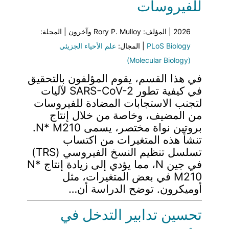
للفيروسات
2026 | المؤلف: Rory P. Mulloy وآخرون | المجلة:
PLoS Biology
| المجال:
علم الأحياء الجزيئي
(Molecular Biology)
في هذا القسم، يقوم المؤلفون بالتحقيق
في كيفية تطور SARS-CoV-2 لآليات
لتجنب الاستجابات المضادة للفيروسات
من المضيف، وخاصة من خلال إنتاج
بروتين نواة مختصر، يسمى N* M210.
تنشأ هذه المتغيرات من اكتساب
تسلسل تنظيم النسخ الفيروسي (TRS)
في جين N، مما يؤدي إلى زيادة إنتاج N*
M210 في بعض المتغيرات، مثل
أوميكرون. توضح الدراسة أن…
تحسين تدابير التدخل في