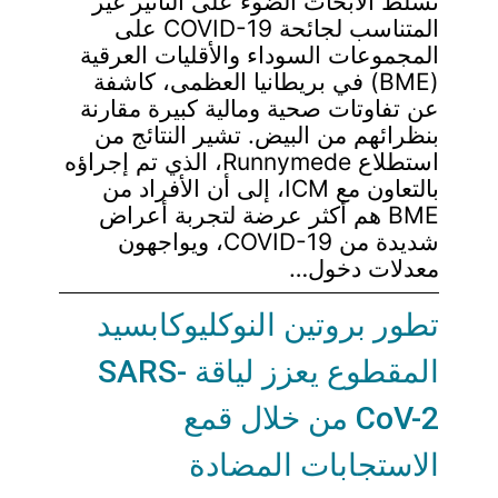
تسلط الأبحاث الضوء على التأثير غير
المتناسب لجائحة COVID-19 على
المجموعات السوداء والأقليات العرقية
(BME) في بريطانيا العظمى، كاشفة
عن تفاوتات صحية ومالية كبيرة مقارنة
بنظرائهم من البيض. تشير النتائج من
استطلاع Runnymede، الذي تم إجراؤه
بالتعاون مع ICM، إلى أن الأفراد من
BME هم أكثر عرضة لتجربة أعراض
شديدة من COVID-19، ويواجهون
معدلات دخول…
تطور بروتين النوكليوكابسيد
المقطوع يعزز لياقة SARS-
CoV-2 من خلال قمع
الاستجابات المضادة