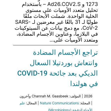
1273 و Ad26.COV2.S – باستخدام
تحليل متعدد الأوميات على مستوى
الخلية الواحدة. شملت الأبحاث ملفًا
طوليًا لـ 31 بالغًا غير معرضين لـ SARS-
CoV-2، مع دمج بيانات عن السيتوكينات
في البلازما، وعناوين الأجسام المضادة،
ومتعدد الأوميات على…
تراجع الأجسام المضادة
وانتعاش بوردتيلا السعال
الديكي بعد جائحة COVID-19
في هولندا
2026 | المؤلف: Channah M. Gaasbeek وآخرون
| المجلة:
Nature Communications
| المجال:
علم
الأحياء الدقيقة (Microbiology)