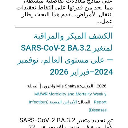
على نماذج معادلات تفاضلية مبسطة،
مما يحد من قدرتها على التقاط تعقيدات
انتقال الأمراض. يقدم هذا البحث إطار
عمل…
الكشف المبكر والمراقبة
لمتغير SARS-CoV-2 BA.3.2
— على مستوى العالم، نوفمبر
2024–فبراير 2026
2026 | المؤلف: Mila Shakya وآخرون | المجلة:
MMWR Morbidity and Mortality Weekly
Report
| المجال:
الأمراض المعدية (Infectious
Diseases)
تم تحديد متغير SARS-CoV-2 BA.3.2
لأول مرة في جنوب إفريقيا في 22