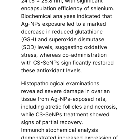
241.6 ± 26.8 nm, with significant
encapsulation efficiency of selenium.
Biochemical analyses indicated that
Ag-NPs exposure led to a marked
decrease in reduced glutathione
(GSH) and superoxide dismutase
(SOD) levels, suggesting oxidative
stress, whereas co-administration
with CS-SeNPs significantly restored
these antioxidant levels.
Histopathological examinations
revealed severe damage in ovarian
tissue from Ag-NPs-exposed rats,
including atretic follicles and necrosis,
while CS-SeNPs treatment showed
signs of partial recovery.
Immunohistochemical analysis
demonstrated increased expression of