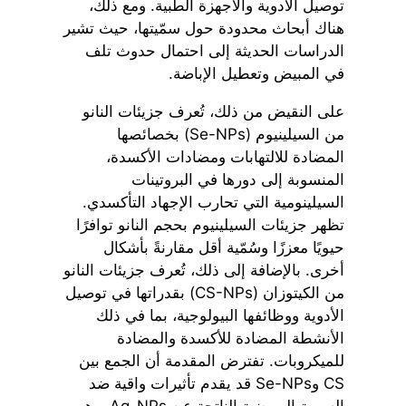
توصيل الأدوية والأجهزة الطبية. ومع ذلك،
هناك أبحاث محدودة حول سمّيتها، حيث تشير
الدراسات الحديثة إلى احتمال حدوث تلف
في المبيض وتعطيل الإباضة.
على النقيض من ذلك، تُعرف جزيئات النانو
من السيلينيوم (Se-NPs) بخصائصها
المضادة للالتهابات ومضادات الأكسدة،
المنسوبة إلى دورها في البروتينات
السيلينومية التي تحارب الإجهاد التأكسدي.
تظهر جزيئات السيلينيوم بحجم النانو توافرًا
حيويًا معززًا وسُمّية أقل مقارنةً بأشكال
أخرى. بالإضافة إلى ذلك، تُعرف جزيئات النانو
من الكيتوزان (CS-NPs) بقدراتها في توصيل
الأدوية ووظائفها البيولوجية، بما في ذلك
الأنشطة المضادة للأكسدة والمضادة
للميكروبات. تفترض المقدمة أن الجمع بين
CS وSe-NPs قد يقدم تأثيرات واقية ضد
السمية المبيضية الناتجة عن Ag-NPs، وهي