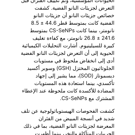
الحيوانات المؤسسية، وتم تكييف الفئران قبل
التعرض لجزيئات النانو الفضية. كشفت
خصائص جزيئات النانو أن جزيئات النانو
الفضية كانت بمتوسط قطر 44.6 ± 8.5
نانومتر، بينما كانت CS-SeNPs بمتوسط
241.6 ± 26.8 نانومتر، مع كفاءة تغليف
كبيرة للسيلينيوم. أشارت التحليلات الكيميائية
الحيوية إلى أن التعرض لجزيئات النانو الفضية
أدى إلى انخفاض ملحوظ في مستويات
الجلوتاثيون المختزل (GSH) وسوبر أكسيد
ديسموتاز (SOD)، مما يشير إلى إجهاد
تأكسدي، بينما استعادة هذه المستويات
المضادة للأكسدة كانت ملحوظة عند الإعطاء
المشترك مع CS-SeNPs.
كشفت الفحوصات الهيستوباثولوجية عن تلف
شديد في أنسجة المبيض من الفئران
المعرضة لجزيئات النانو الفضية، بما في ذلك
الجريبات المتآكلة والنخر، بينما أظهرت