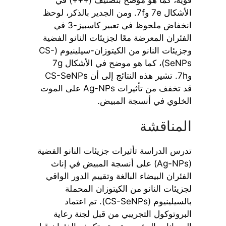
الأشكال 7e و7f. ومن الجدير بالذكر، لوحظ
انخفاض ملحوظ في تعبير كاسبيز-3 في
الفئران المعرضة معًا لجزيئات النانو الفضية
وجزيئات النانو من الكيتوزان-سيلينيوم (CS-
SeNPs)، كما هو موضح في الأشكال 7g
و7h. تشير هذه النتائج إلى أن CS-SeNPs
قد تخفف من تأثيرات Ag-NPs على الموت
الخلوي في أنسجة المبيض.
المناقشة
تدرس الدراسة تأثيرات جزيئات النانو الفضية
(Ag-NPs) على أنسجة المبيض في إناث
الفئران البيضاء البالغة وتقييم الدور الواقي
لجزيئات النانو من الكيتوزان المحملة
بالسيلينيوم (CS-SeNPs). تم اعتماد
البروتوكول التجريبي من قبل لجنة رعاية