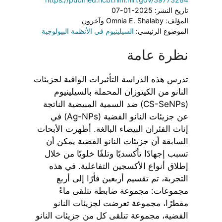
تاريخ النشر: 2025-01-07
المؤلف: Omnia E. Shalaby وآخرون
الموضوع الرئيسي:
السيلينيوم في الأنظمة البيولوجية
نظرة عامة
تدرس هذه الدراسة التأثيرات الواقية لجزيئات
النانو من الكيتوزان المحملة بالسيلينيوم
(CS-SeNPs) ضد السمية المبيضية الناتجة
عن جزيئات النانو الفضية (Ag-NPs) في
إناث الفئران البيضاء البالغة. أظهرت الأبحاث
السابقة أن جزيئات النانو الفضية يمكن أن
تسبب إجهادًا تأكسديًا وتلفًا خلويًا من خلال
إطلاق أنواع الأكسجين التفاعلية. في هذه
التجربة، تم تقسيم أربعين فأرًا إلى أربع
مجموعات: مجموعة ضابطة تتلقى ماءً
مقطرًا، مجموعة تعرضت لجزيئات النانو
الفضية، مجموعة تتلقى كل من جزيئات النانو