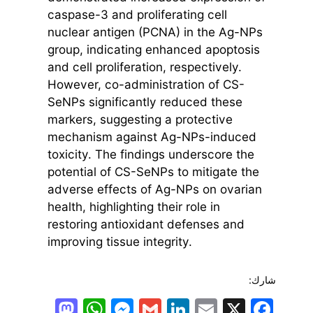
caspase-3 and proliferating cell
nuclear antigen (PCNA) in the Ag-NPs
group, indicating enhanced apoptosis
and cell proliferation, respectively.
However, co-administration of CS-
SeNPs significantly reduced these
markers, suggesting a protective
mechanism against Ag-NPs-induced
toxicity. The findings underscore the
potential of CS-SeNPs to mitigate the
adverse effects of Ag-NPs on ovarian
health, highlighting their role in
restoring antioxidant defenses and
improving tissue integrity.
شارك:
todon
hatsApp
Messenger
LinkedIn
Gmail
Email
Facebook
X