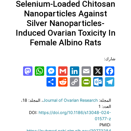
Selenium-Loaded Chitosan
Nanoparticles Against
Silver Nanoparticles-
Induced Ovarian Toxicity In
Female Albino Rats
شارك:
todon
hatsApp
Messenger
LinkedIn
Gmail
Email
Facebook
X
Share
PrintFriendly
Reddit
Outlook.com
Copy
Telegram
Link
المجلة:
Journal of Ovarian Research
، المجلد: 18
،
العدد: 1
DOI:
https://doi.org/10.1186/s13048-024-
01577-z
PMID:
https://pubmed.ncbi.nlm.nih.gov/39773284