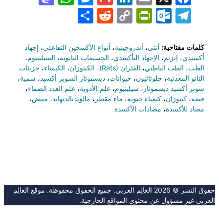
Share
PrintFriendly
Reddit
Outlook.com
Copy
Telegram
Link
كلمات مفتاحية:
أنثى
،
أندروجينية
،
أنواع الأكسجين التفاعلي
،
إجهاد
أكسيدي
،
إنزيم
،
الإجهاد التأكسدي
،
الجسيمات النانوية
،
السيلينيوم
،
الطب
،
الطب الباطني
،
الفئران (Rats)
،
الكيتوزان
،
الكيمياء
،
جزيئات
النانو المعدنية
،
جلوتاثيون
،
حيوانات
،
ديسموتاز السوبر أكسيد
،
سمية
،
سوبر أكسيد ديسموتاز
،
سيلينيوم
،
علم الأدوية
،
علم الغدد الصماء
،
فضة
،
كيتوزان
،
كيمياء حيوية
،
ماء مقطر
،
مالونديالديهايد
،
مبيض
،
مضاد للأكسدة
،
مضادات الأكسدة
حقوق النشر © 2026 العالِم العربي. جميع الحقوق محفوظة. موقع العالِم
العربي غير مسؤول عن محتوى المواقع الخارجية.