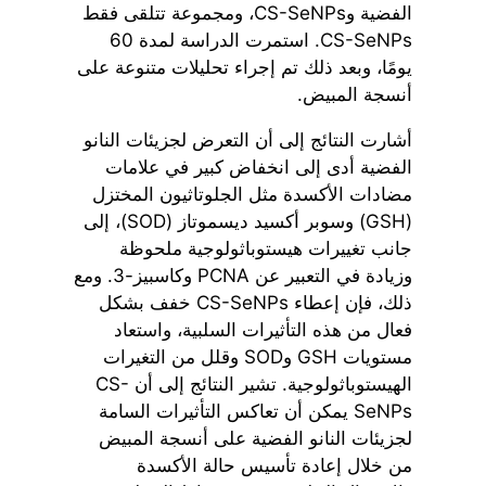
الفضية وCS-SeNPs، ومجموعة تتلقى فقط
CS-SeNPs. استمرت الدراسة لمدة 60
يومًا، وبعد ذلك تم إجراء تحليلات متنوعة على
أنسجة المبيض.
أشارت النتائج إلى أن التعرض لجزيئات النانو
الفضية أدى إلى انخفاض كبير في علامات
مضادات الأكسدة مثل الجلوتاثيون المختزل
(GSH) وسوبر أكسيد ديسموتاز (SOD)، إلى
جانب تغييرات هيستوباثولوجية ملحوظة
وزيادة في التعبير عن PCNA وكاسبيز-3. ومع
ذلك، فإن إعطاء CS-SeNPs خفف بشكل
فعال من هذه التأثيرات السلبية، واستعاد
مستويات GSH وSOD وقلل من التغيرات
الهيستوباثولوجية. تشير النتائج إلى أن CS-
SeNPs يمكن أن تعاكس التأثيرات السامة
لجزيئات النانو الفضية على أنسجة المبيض
من خلال إعادة تأسيس حالة الأكسدة