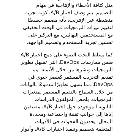
مثل كثافة الأخطاء والإنتاجية في مهام
التصميم. يتم وصف اختبار A/B، كونه تجربة
منضبطة عبر الإنترنت، بأنه مصمم خصيصًا
لتقييم ميزات البرمجيات في الوقت الحقيقي
مع المستخدمين النهائيين، مع التركيز على
تحسين تجربة المستخدم وتصميم الواجهة.
كما يسلط البحث الضوء على دمج اختبار A/B
ضمن ممارسات DevOps، التي تسهل تطوير
البرمجيات ونشرها من خلال الأتمتة. يتم
تقديم التجريب المستمر كعنصر حيوي في
DevOps، مما يسهل تطويرًا مدفوعًا بالبيانات
من خلال السماح بالتقييم المستمر لمتغيرات
البرمجيات. يلخص المؤلفون الدراسات
الثانوية الموجودة حول اختبار A/B، مصنفين
إياها إلى جوانب تقنية واجتماعية ومحددة
المجال. يحددون الفجوات في الأدبيات
المتعلقة بتصميم وتنفيذ اختبارات A/B، وأدوار