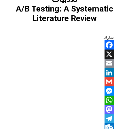
A/B Testing: A Systematic
Literature Review
شارك:
Facebook
X
Email
LinkedIn
Gmail
Messenger
WhatsApp
Mastodon
Telegram