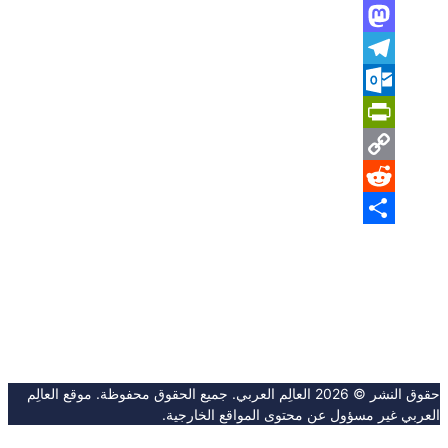
WhatsApp
Mastodon
Telegram
Outlook.com
PrintFriendly
Copy
Reddit
Link
Share
حقوق النشر © 2026 العالِم العربي. جميع الحقوق محفوظة. موقع العالِم
العربي غير مسؤول عن محتوى المواقع الخارجية.