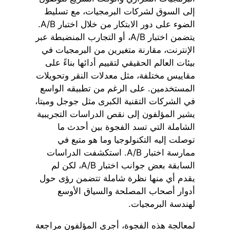
إلى السوق لشركات البرمجيات، مع تسليط
الضوء على دور الابتكار من خلال اختبار A/B.
يتضمن اختبار A/B، أو التجارب المنضبطة عبر
الإنترنت، مقارنة متغيرين من البرمجيات في
بيئات العالم الحقيقي لتقييم أدائها بناءً على
مقاييس مختلفة، مثل معدلات النقر وتحويلات
المستخدمين. على الرغم من تطبيقه الواسع
في الشركات التقنية الكبرى مثل جوجل وميتا،
يشير المؤلفون إلى نقص الدراسات التجريبية
الشاملة التي تسد الفجوة بين أحدث ما
توصلت إليه التكنولوجيا وما هو متبع في
ممارسة اختبار A/B. استكشفت الدراسات
السابقة بعض جوانب اختبار A/B، لكن لم
يقدم أي منها نظرة شاملة تتضمن رؤى حول
أدوار أصحاب المصلحة والسياق الأوسع
لهندسة البرمجيات.
لمعالجة هذه الفجوة، أجرى المؤلفون مراجعة