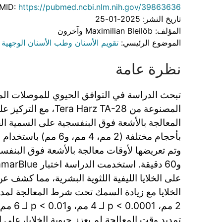
MID:
https://pubmed.ncbi.nlm.nih.gov/39863636
تاريخ النشر: 2025-01-25
المؤلف: Maximilian Bleilöb وآخرون
الموضوع الرئيسي:
تقويم الأسنان وطب الأسنان الوجهية
نظرة عامة
المصنوعة من  Harz TA-28
المعالجة بالأشعة فوق البنفسجية على السمية الخل
على الخلايا الليفية اللثوية البشرية، مما كشف 
2 مم، 001
تمديد وقت المعالجة لم يعزز حيوية الخلايا، على ا