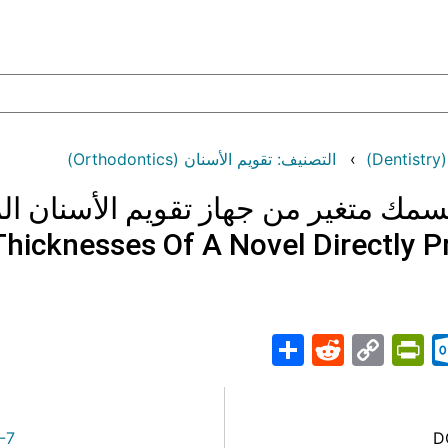
)
التصنيف: تقويم الأسنان (Orthodontics)
لسمك متغير من جهاز تقويم الأسنان ال
Thicknesses Of A Novel Directly P
Share
PrintFriendly
Reddit
Outlook.com
Copy
Telegr
Mast
Wh
M
Link
-7
D