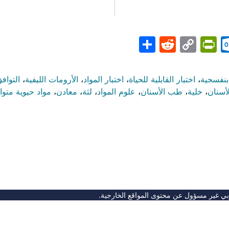
Share
PrintFriendly
Reddit
Outlook.com
Copy
Telegr
Mast
Wh
M
Link
بنفسجية
،
اختبار القابلية للحياة
،
اختبار المواد
،
الأرومات الليفية
،
التواف
لأسنان
،
خلية
،
طب الأسنان
،
علوم المواد
،
لثة
،
معادن
،
مواد حيوية متوا