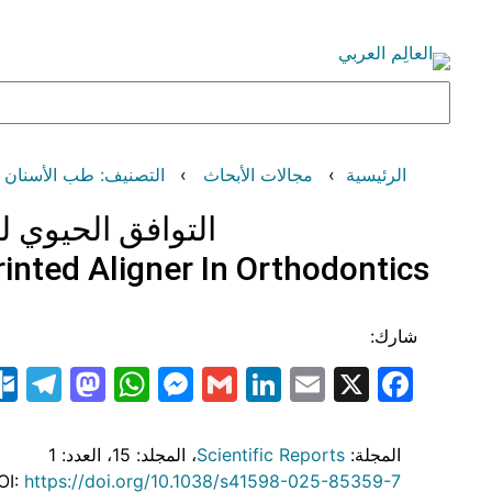
تخطى
إلى
المحتوى
البحث
الرئيسية
مجالات الأبحاث
التصنيف: طب الأسنان (Dentistry
التوافق الحيوي 
rinted Aligner In Orthodontics
شارك:
am
odon
atsApp
essenger
LinkedIn
Gmail
Email
Facebook
X
المجلة:
Scientific Reports
، المجلد: 15
، العدد: 1
OI:
https://doi.org/10.1038/s41598-025-85359-7