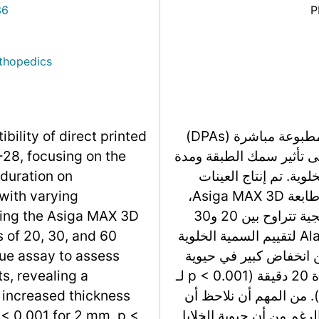
36
P
rthopedics
تبحث الدراسة في التوافق الحيوي للموصلات المطبوعة مباشرة (DPAs)
bility of direct printed
Tera، مع التركيز على تأثير سمك الطبقة ومدة
28, focusing on the
وية. تم إنتاج العينات
 duration on
بأحجام مختلفة (2 مم، 4 مم، و6 مم) باستخدام طابعة Asiga MAX 3D،
with varying
وتم تعريضها لأوقات معالجة بالأشعة فوق البنفسجية تتراوح بين 20 و30
ing the Asiga MAX 3D
و60 دقيقة. استخدمت الدراسة اختبار AlamarBlue لتقييم السمية الخلوية
s of 20, 30, and 60
عن انخفاض كبير في حيوية
lue assay to assess
الخلايا مع زيادة السمك تحت شرط المعالجة لمدة 20 دقيقة (p < 0.001 لـ
s, revealing a
p < 0.0 لـ 4 مم، وp < 0.01 لـ 6 مم). من المهم أن نلاحظ أن
th increased thickness
لرغم من أن حيوية الخلايا
 < 0.001 for 2 mm, p <