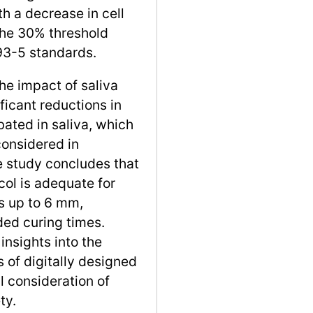
h a decrease in cell
the 30% threshold
93-5 standards.
he impact of saliva
ificant reductions in
ated in saliva, which
considered in
e study concludes that
ol is adequate for
es up to 6 mm,
ed curing times.
insights into the
s of digitally designed
l consideration of
ty.