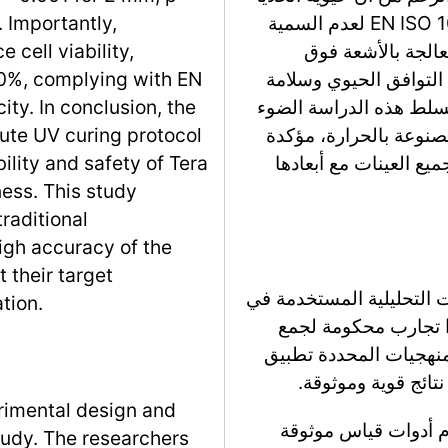
ظلت فوق 70%، مما يتوافق مع معايير EN ISO 10993-5 لعدم السمية
 Importantly,
معالجة بالأشعة فوق
 cell viability,
قة كافٍ لضمان التوافق الحيوي وسلامة
70%, complying with EN
Tera Harz  حتى سمك 6 مم. تسلط هذه الدراسة الضوء
ty. In conclusion, the
دية المصنوعة بالحرارة، مؤكدة
nute UV curing protocol
يع العينات مع أبعادها
ility and safety of Tera
ness. This study
raditional
igh accuracy of the
 their target
 التحليلية المستخدمة في
tion.
وا تجارب محكومة لجمع
منهجيات المحددة تطبيق
نتائج قوية وموثوقة.
rimental design and
م أدوات قياس موثوقة
tudy. The researchers