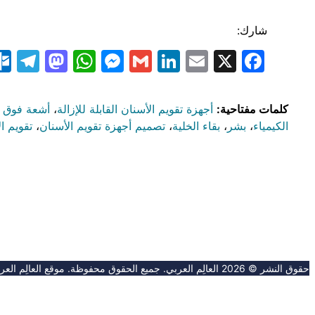
شارك:
am
odon
atsApp
essenger
LinkedIn
Gmail
Email
Facebook
X
كلمات مفتاحية:
أجهزة تقويم الأسنان القابلة للإزالة
،
أشعة فوق 
الكيمياء
،
بشر
،
بقاء الخلية
،
تصميم أجهزة تقويم الأسنان
،
تقويم ا
حقوق النشر © 2026 العالِم العربي. جميع الحقوق محفوظة. موقع العالِم العربي غير مسؤول عن محتوى المواقع الخارجية.