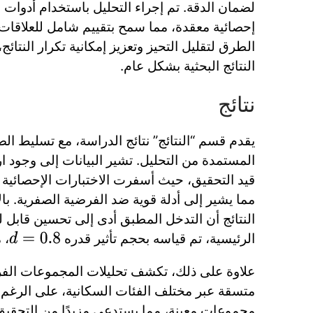
لضمان الدقة. تم إجراء التحليل باستخدام أدوات
إحصائية معقدة، مما سمح بتقييم شامل للعلاقات 
الطرق لتقليل التحيز وتعزيز إمكانية تكرار النتا
النتائج البحثية بشكل عام.
نتائج
يقدم قسم “النتائج” نتائج الدراسة، مع تسليط الض
المستمدة من التحليل. تشير البيانات إلى وجود ار
مما يشير إلى أدلة قوية ضد الفرضية الصفرية. با
النتائج أن التدخل المطبق أدى إلى تحسين قابل ل
الرئيسية، تم قياسه بحجم تأثير قدره
، 
d
=
0.8
علاوة على ذلك، تكشف تحليلات المجموعات الفرع
متسقة عبر مختلف الفئات السكانية، على الرغم
مجموعات معينة، مما يستدعي مزيدًا من التحقيق.