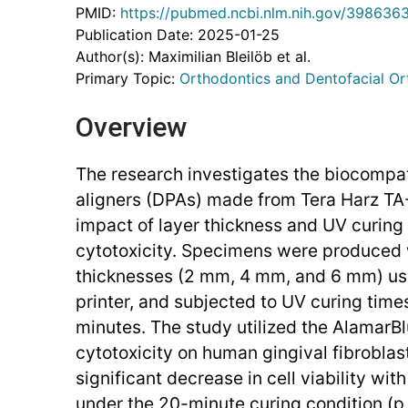
PMID:
https://pubmed.ncbi.nlm.nih.gov/398636
Publication Date: 2025-01-25
Author(s): Maximilian Bleilöb et al.
Primary Topic:
Orthodontics and Dentofacial O
Overview
The research investigates the biocompati
aligners (DPAs) made from Tera Harz TA-
impact of layer thickness and UV curing
cytotoxicity. Specimens were produced 
thicknesses (2 mm, 4 mm, and 6 mm) us
printer, and subjected to UV curing time
minutes. The study utilized the AlamarB
cytotoxicity on human gingival fibroblast
significant decrease in cell viability wi
under the 20-minute curing condition (p