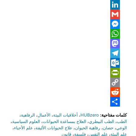
Email
LinkedIn
Gmail
Messenger
WhatsApp
Mastodon
Telegram
Outlook.com
PrintFriendly
Copy
Reddit
Link
Share
كلمات مفتاحية:
HUBzero
،
أخلاقيات البيئة
،
الأعمال
،
الرفاهية
،
الطب
،
الطب البيطري
،
العلاج بمساعدة الحيوانات
،
العلوم السياسية
،
الوعي
،
حصان
،
رفاهية الحيوان
،
علاج الحيوانات الأليفة
،
علم الأحياء
،
علم البيئة
،
علم النفس
،
فلسفة
،
قانون