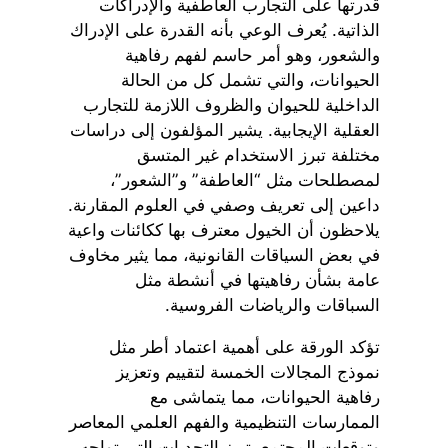
قدرتها على التجارب العاطفية والإدراكات
الذاتية. يُعرف الوعي بأنه القدرة على الإدراك
والشعور، وهو أمر حاسم لفهم رفاهية
الحيوانات، والتي تشمل كل من الحالة
الداخلية للحيوان والظروف اللازمة للتجارب
العقلية الإيجابية. يشير المؤلفون إلى دراسات
مختلفة تبرز الاستخدام غير المتسق
لمصطلحات مثل “العاطفة” و”الشعور”،
داعين إلى تعريف وصفي في العلوم المقارنة.
يلاحظون أن الخيول معترف بها ككائنات واعية
في بعض السياقات القانونية، مما يثير مخاوف
عامة بشأن رفاهيتها في أنشطة مثل
السباقات والرياضات الفروسية.
تؤكد الورقة على أهمية اعتماد أطر مثل
نموذج المجالات الخمسة لتقييم وتعزيز
رفاهية الحيوانات، مما يتماشى مع
الممارسات التنظيمية والفهم العلمي المعاصر
وتوقعات المجتمع. تبرز التحديات التي تواجه