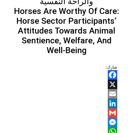
والراحة النفسية
Horses Are Worthy Of Care:
Horse Sector Participants’
Attitudes Towards Animal
Sentience, Welfare, And
Well-Being
شارك:
Facebook
X
Email
LinkedIn
Gmail
Messenger