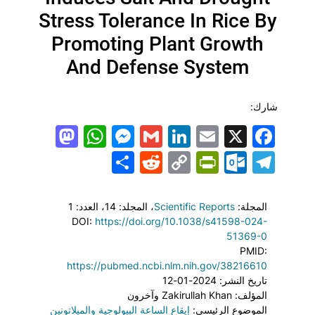
Stress Tolerance In Rice By
Promoting Plant Growth
And Defense System
شارك:
todon
hatsApp
Messenger
LinkedIn
Gmail
Email
Facebook
X
Share
PrintFriendly
Reddit
Outlook.com
Copy
Telegram
Link
المجلة:
Scientific Reports
، المجلد: 14
، العدد: 1
DOI:
https://doi.org/10.1038/s41598-024-
51369-0
PMID:
https://pubmed.ncbi.nlm.nih.gov/38216610
تاريخ النشر: 2024-01-12
المؤلف: Zakirullah Khan وآخرون
الموضوع الرئيسي:
إيقاع الساعة البيولوجية والميلاتونين