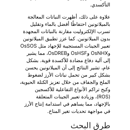
التأكسدي.
علاوة على ذلك، أظهرت النباتات المعالجة
بالميلاتونين احتفاظًا أفضل بالماء وتقليل
تسرب الإلكتروليت مقارنة بالنباتات المجهدة
بدون الميلاتونين. كما عزز تطبيق الميلاتونين
تعبير الجينات المستجيبة للإجهاد مثل OsSOS
وOsNHX وOsHSF وOsDREB، مما يشير
إلى آلية دفاع مضادة للأكسدة قوية. بشكل
عام، تشير النتائج إلى أن الميلاتونين يحسن
بشكل كبير من تحمل نباتات الأرز لضغوط
الملح والجفاف من خلال تعزيز الكتلة الحيوية،
وكبح تراكم الأنواع التفاعلية للأكسجين
(ROS)، وزيادة تعبير الجينات المتعلقة
بالإجهاد، مما يساهم في استدامة إنتاج الأرز
في مواجهة تحديات تغير المناخ.
طرق البحث