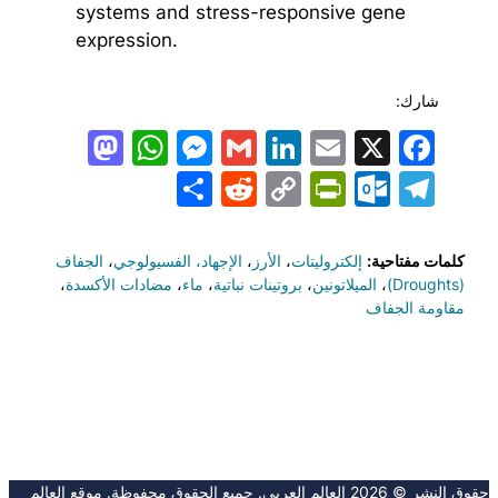
systems and stress-responsive gene
expression.
شارك:
todon
hatsApp
Messenger
LinkedIn
Gmail
Email
Facebook
X
Share
PrintFriendly
Reddit
Outlook.com
Copy
Telegram
Link
كلمات مفتاحية:
إلكتروليتات
،
الأرز
،
الإجهاد، الفسيولوجي
،
الجفاف
(Droughts)
،
الميلاتونين
،
بروتينات نباتية
،
ماء
،
مضادات الأكسدة
،
مقاومة الجفاف
حقوق النشر © 2026 العالِم العربي. جميع الحقوق محفوظة. موقع العالِم