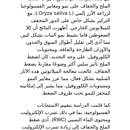
الملح والجفاف على نمو ومعايير الفسيولوجيا
لزراعة الأرز إلمي (Oryza sativa L.)، مع
التركيز بشكل خاص على الدور المخفف
للميلاتونين الخارجي. أظهرت النتائج أن كلا
الضغوطين قاما بتثبيط نمو النبات بشكل كبير،
مما أدى إلى تقليل أطوال السوق والجذور،
والأوزان الطازجة والجافة، ومحتويات
الكلوروفيل. على وجه التحديد، كان لضغط
الملح تأثير سلبي أكثر وضوحًا مقارنةً بضغط
الجفاف. عالجت معالجة الميلاتونين هذه الآثار
السلبية بشكل فعال، مما عزز معايير النمو
ومستويات الكلوروفيل، مما يشير إلى إمكانيته
كمحفز للنمو تحت ظروف الضغط.
كما قامت الدراسة بتقييم الاستجابات
الفسيولوجية، بما في ذلك تسرب الإلكتروليت
ومحتوى الماء النسبي (RWC). أدى ضغط
الملح والجفاف إلى زيادة تسرب الإلكتروليت