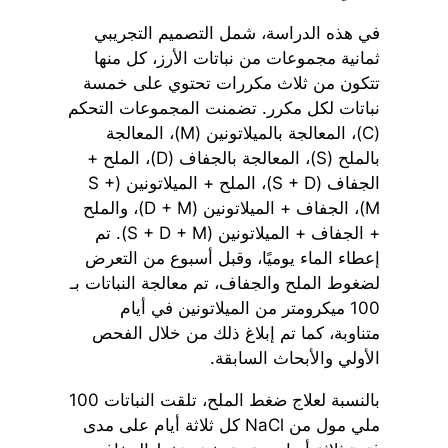
في هذه الدراسة، شمل التصميم التجريبي
ثمانية مجموعات من نباتات الأرز، كل منها
تتكون من ثلاث مكررات تحتوي على خمسة
نباتات لكل مكرر. تضمنت المجموعات التحكم
(C)، المعالجة بالميلاتونين (M)، المعالجة
بالملح (S)، المعالجة بالجفاف (D)، الملح +
الجفاف (S + D)، الملح + الميلاتونين (S +
M)، الجفاف + الميلاتونين (D + M)، والملح
+ الجفاف + الميلاتونين (S + D + M). تم
إعطاء الماء يوميًا، وقبل أسبوع من التعرض
لضغوط الملح والجفاف، تم معالجة النباتات بـ
100 ميكرومتر من الميلاتونين في أيام
متناوبة، كما تم إبلاغ ذلك من خلال الفحص
الأولي والأبحاث السابقة.
بالنسبة لعلاج ضغط الملح، تلقت النباتات 100
ملي مول من NaCl كل ثلاثة أيام على مدى