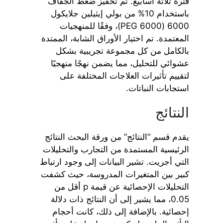
فترة ثلاثة أسابيع. تم تحفيز ضغط الجفاف
باستخدام 10% من بولي إيثيلين جلايكول
6000 (PEG 6000)، وفقًا للمنهجيات
المعتمدة. تم اختيار الأوراق الشابة، الممتدة
بالكامل من كل مجموعة تجريبية بشكل
عشوائي للتحليل، مما يضمن نهجًا منهجيًا
لتقييم تأثيرات العلاجات المختلفة على
استجابات النباتات.
النتائج
يقدم قسم “النتائج” من ورقة البحث النتائج
الرئيسية المستمدة من التجارب والتحليلات
التي أجريت. تشير البيانات إلى وجود ارتباط
كبير بين المتغيرات المدروسة، حيث كشفت
التحليلات الإحصائية عن قيمة p أقل من
0.05، مما يشير إلى أن النتائج ذات دلالة
إحصائية. بالإضافة إلى ذلك، كانت أحجام