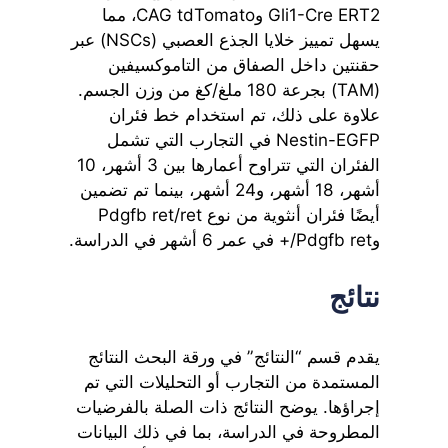
Gli1-Cre ERT2 وCAG tdTomato، مما
يسهل تمييز خلايا الجذع العصبي (NSCs) عبر
حقنتين داخل الصفاق من التاموكسيفين
(TAM) بجرعة 180 ملغ/كغ من وزن الجسم.
علاوة على ذلك، تم استخدام خط فئران
Nestin-EGFP في التجارب التي تشمل
الفئران التي تتراوح أعمارها بين 3 أشهر، 10
أشهر، 18 أشهر، و24 أشهر، بينما تم تضمين
أيضًا فئران أنثوية من نوع Pdgfb ret/ret
وPdgfb ret/+ في عمر 6 أشهر في الدراسة.
نتائج
يقدم قسم “النتائج” في ورقة البحث النتائج
المستمدة من التجارب أو التحليلات التي تم
إجراؤها. يوضح النتائج ذات الصلة بالفرضيات
المطروحة في الدراسة، بما في ذلك البيانات