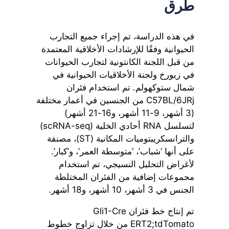
طرق
في هذه الدراسة، تم إجراء جميع التجارب
الحيوانية وفقًا للإرشادات الأخلاقية المعتمدة
من قبل اللجنة الكانتونية لتجارب الحيوانات
في زيورخ ولجنة الأخلاقيات الحيوانية في
شمال ستوكهولم. تم استخدام فئران
C57BL/6JRj من الجنسين في أعمار مختلفة
(3 أشهر، 9-11 أشهر، و16-21 أشهر)
لتسلسل RNA أحادي الخلية (scRNA-seq)
والترانسكريبتوميات المكانية (ST)، مصنفة
على أنها ‘شباب’، ‘متوسطة العمر’، و’كبار’.
لأغراض التحليل النسيجي، تم استخدام
مجموعات إضافية من الفئران المختلطة
الجنس في 3 أشهر، 10 أشهر، و18 أشهر.
تم إنتاج خط فئران Gli1-Cre
ERT2;tdTomato من خلال تزاوج خطوط