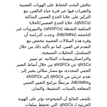
تناقش البحث الحفاظ على الهويات العصبية
والتغيرات فيها عبر فترة حياة البالغين، مع
التركيز على خلايا الجذع العصبي الساكنة
(qNSCs)، خلايا الجذع العصبي/الخلايا
السلفية النشطة (aNSPCs)، والنيورونات غير
الناضجة (NB/IMNs). وجدت الدراسة أن
وفرة هذه السلالات العصبية تنخفض مع
التقدم في العمر، كما تم تأكيد ذلك من خلال
التسلسل، التحليلات النسيجية،
والترانسكريبتوميات المكانية. تم تمييز
qNSCs عن aNSPCs من خلال أنماط التعبير
الجيني المحددة، مع مسار سلالي يشير إلى
تقدم جزيئي من qNSCs إلى aNSPCs
وNB/IMNs، مرتبطًا ببرامج التعبير الجيني
المتعلقة بالسبات، التنشيط، والتمايز.
تكشف النتائج أن الشيخوخة تؤثر على الهوية
الجزيئية لـ qNSCs، التي تحتفظ بملفات