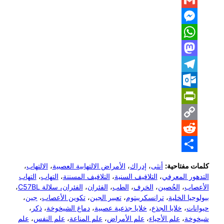
Gmail
Messenger
WhatsApp
Mastodon
Telegram
Outlook.com
PrintFriendly
Copy
Reddit
Link
Share
كلمات مفتاحية:
أنثى
،
إدراك
،
الأمراض الالتهابية العصبية
،
الالتهاب
،
التدهور المعرفي
،
التلافيف السنية
،
التلافيف المسننة
،
التهاب
،
التهاب
الأعصاب
،
الحُصين
،
الخرف
،
الطب
،
الفئران
،
الفئران، سلالة C57BL
،
بيولوجيا الخلية
،
ترانسكريبتوم
،
تعبير الجين
،
تكوين الأعصاب
،
جين
،
حيوانات
،
خلايا الجذع
،
خلايا جذعية عصبية
،
دماغ الشيخوخة
،
ذكر
،
شيخوخة
،
علم الأحياء
،
علم الأمراض
،
علم المناعة
،
علم النفس
،
علم