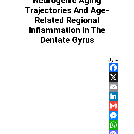
Neurogenic Aging
Trajectories And Age-
Related Regional
Inflammation In The
Dentate Gyrus
شارك:
Facebook
X
Email
LinkedIn
Gmail
Messenger