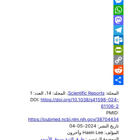
Messenger
WhatsApp
Mastodon
Telegram
Outlook.com
PrintFriendly
Copy
Reddit
Link
Share
المجلة:
Scientific Reports
، المجلد: 14
، العدد: 1
DOI:
https://doi.org/10.1038/s41598-024-
61106-2
PMID:
https://pubmed.ncbi.nlm.nih.gov/38704434
تاريخ النشر: 2024-05-04
المؤلف: Haein Lee وآخرون
الموضوع الرئيسي:
طرق التنبؤ بسوق الأسهم