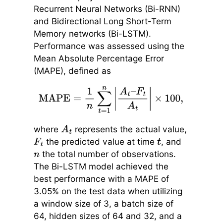
Recurrent Neural Networks (Bi-RNN)
and Bidirectional Long Short-Term
Memory networks (Bi-LSTM).
Performance was assessed using the
Mean Absolute Percentage Error
(MAPE), defined as
MAPE
=
1
n
∑
t
=
1
n
|
A
t
–
F
t
A
t
|
×
100
,
where
represents the actual value,
A
t
the predicted value at time
, and
F
t
t
the total number of observations.
n
The Bi-LSTM model achieved the
best performance with a MAPE of
3.05% on the test data when utilizing
a window size of 3, a batch size of
64, hidden sizes of 64 and 32, and a