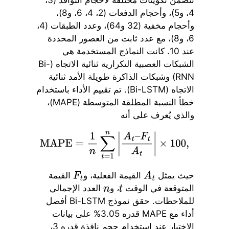
4، و5)، وأحجام الدفعات (2، 4، 6، و8)،
وأحجام مخفية (32 و64)، وعدد الطبقات (4،
6، و8)، مع عدد ثابت من العصور المحددة
عند 10. كانت النماذج المستخدمة هي
الشبكات العصبية التكرارية ثنائية الاتجاه (Bi-
RNN) وشبكات الذاكرة طويلة الأمد ثنائية
الاتجاه (Bi-LSTM). تم تقييم الأداء باستخدام
خطأ النسبة المطلقة المتوسطة (MAPE)،
والذي يُعرف على أنه
MAPE
=
1
n
∑
t
=
1
n
|
A
t
–
F
t
A
t
|
×
100
,
حيث يمثل
القيمة الفعلية، و
القيمة
F
t
A
t
المتوقعة في الوقت
، و
العدد الإجمالي
n
t
للملاحظات. حقق نموذج Bi-LSTM أفضل
أداء مع MAPE قدره 3.05% على بيانات
الاختبار عند استخدام حجم نافذة قدره 3،