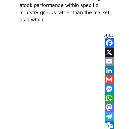
stock performance within specific
industry groups rather than the market
as a whole.
شارك:
Facebook
X
Email
LinkedIn
Gmail
Messenger
WhatsApp
Mastodon
Telegram