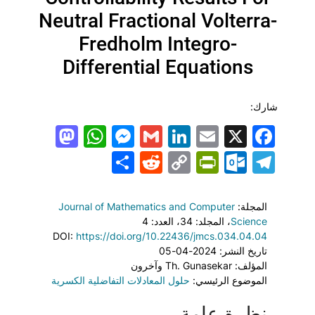
Neutral Fractional Volterra-
Fredholm Integro-
Differential Equations
شارك:
todon
hatsApp
Messenger
LinkedIn
Gmail
Email
Facebook
X
Share
PrintFriendly
Reddit
Outlook.com
Copy
Telegram
Link
المجلة:
Journal of Mathematics and Computer
Science
، المجلد: 34
، العدد: 4
DOI:
https://doi.org/10.22436/jmcs.034.04.04
تاريخ النشر: 2024-04-05
المؤلف: Th. Gunasekar وآخرون
الموضوع الرئيسي:
حلول المعادلات التفاضلية الكسرية
نظرة عامة