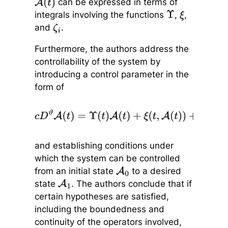
can be expressed in terms of
A
(
t
)
integrals involving the functions
,
,
Υ
ξ
and
.
ζ
i
Furthermore, the authors address the
controllability of the system by
introducing a control parameter in the
form of
c
D
ϑ
A
(
t
)
=
Υ
(
t
)
A
(
t
)
+
ξ
(
t
,
A
(
t
)
)
+
∫
t
0
t
ζ
1
(
t
,
σ
,
A
(
σ
)
)
d
σ
+
b
(
B
u
)
(
t
)
,
and establishing conditions under
which the system can be controlled
from an initial state
to a desired
A
0
state
. The authors conclude that if
A
1
certain hypotheses are satisfied,
including the boundedness and
continuity of the operators involved,