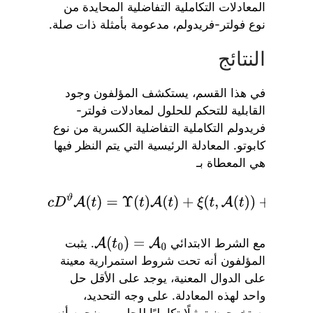
المعادلات التكاملية التفاضلية المحايدة من
نوع فولتر-فريدولم، مدعومة بأمثلة ذات صلة.
النتائج
في هذا القسم، يستكشف المؤلفون وجود
القابلية للتحكم للحلول لمعادلات فولتر-
فريدولم التكاملية التفاضلية الكسرية من نوع
كابوتو. المعادلة الرئيسية التي يتم النظر فيها
هي المعطاة بـ
c
D
ϑ
A
(
t
)
=
Υ
(
t
)
A
(
t
)
+
ξ
(
t
,
A
(
t
)
)
+
∫
t
0
t
ζ
1
(
t
,
σ
,
A
(
σ
)
)
d
σ
+
b
مع الشرط الابتدائي
. يثبت
A
(
t
0
)
=
A
0
المؤلفون أنه تحت شروط استمرارية معينة
على الدوال المعنية، يوجد على الأقل حل
واحد لهذه المعادلة. على وجه التحديد،
يستخرجون تمثيلًا تكامليًا للحل، موضحين أنه