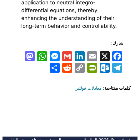
application to neutral integro-
differential equations, thereby
enhancing the understanding of their
long-term behavior and controllability.
شارك:
todon
hatsApp
Messenger
LinkedIn
Gmail
Email
Facebook
X
Share
PrintFriendly
Reddit
Outlook.com
Copy
Telegram
Link
كلمات مفتاحية:
معادلات فولتيرا
حقوق النشر © 2026 العالِم العربي. جميع الحقوق محفوظة. موقع العالِم