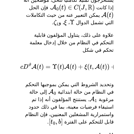
إذا كانت
، فإن الحل
A
0
(
t
)
∈
C
(
J
,
R
)
يمكن التعبير عنه من حيث التكاملات
A
(
t
)
التي تشمل الدوال
،
، و
.
ζ
i
ξ
Υ
علاوة على ذلك، يتناول المؤلفون قابلية
التحكم في النظام من خلال إدخال معلمة
تحكم في شكل
c
D
ϑ
A
(
t
)
=
Υ
(
t
)
A
(
t
)
+
ξ
(
t
,
A
(
t
)
)
+
∫
t
0
t
ζ
1
(
t
,
σ
,
A
(
σ
)
)
d
σ
+
b
(
B
u
)
(
t
)
,
وتحديد الشروط التي يمكن بموجبها التحكم
في النظام من حالة ابتدائية
إلى حالة
A
0
مرغوبة
. يستنتج المؤلفون أنه إذا تم
A
1
استيفاء فرضيات معينة، بما في ذلك حدود
واستمرارية المشغلين المعنيين، فإن النظام
قابل للتحكم على الفترة
.
[
t
0
,
b
]