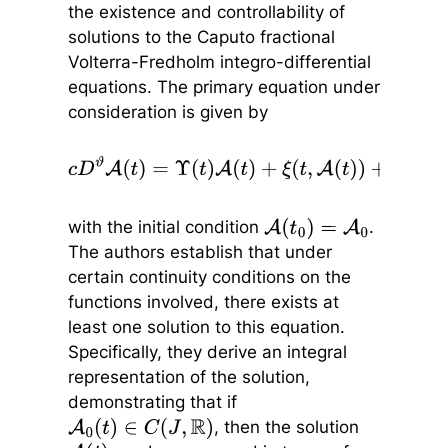
the existence and controllability of
solutions to the Caputo fractional
Volterra-Fredholm integro-differential
equations. The primary equation under
consideration is given by
c
D
ϑ
A
(
t
)
=
Υ
(
t
)
A
(
t
)
+
ξ
(
t
,
A
(
t
)
)
+
∫
t
0
t
ζ
1
(
t
,
σ
,
A
(
σ
)
)
d
σ
+
b
with the initial condition
.
A
(
t
0
)
=
A
0
The authors establish that under
certain continuity conditions on the
functions involved, there exists at
least one solution to this equation.
Specifically, they derive an integral
representation of the solution,
demonstrating that if
, then the solution
A
0
(
t
)
∈
C
(
J
,
R
)