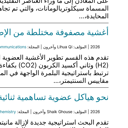
المسماة سيكلوتريالومانات، والتي تم تجاهل
المحايدة،…
أغشية مصفوفة مختلطة من الإطارا
2026 | المؤلف: Lihua Qi وآخرون | المجلة:
ommunications
مقاييس السنتيمتر،…
نحو هياكل عضوية تساهمية ثنائية ا
2026 | المؤلف: Shaik Ghouse وآخرون | المجلة:
hemistry