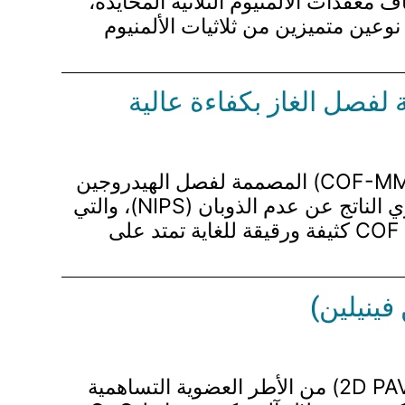
يركزون بشكل خاص على اكتشاف معقدات الألمنيوم الثلاثية المحايدة،
نوعين متميزين من ثلاثيات الألمنيوم
لفصل الغاز بكفاءة عالية
تقدم هذه القسم تطوير الأغشية العضوية الإطارية التساهمية غير المتماثلة والمختلطة (COF-MMMs) المصممة لفصل الهيدروجين
(H2) وثاني أكسيد الكربون (CO2) بكفاءة. يتم تصنيع الأغشية باستخدام تقنية الفصل الطوري الناتج عن عدم الذوبان (NIPS)، والتي
ترتبط باستراتيجية البلمرة الواجهة في الموقع (IP). تتيح هذه الطريقة المبتكرة إنشاء هياكل COF كثيفة ورقيقة للغاية تمتد على
فينيلين)
تقدم البحث استراتيجية جديدة لإزالة مانيتش لتخليق بوليمرات ثنائية الأبعاد عالية البلورة (2D PAVs) من الأطر العضوية التساهمية