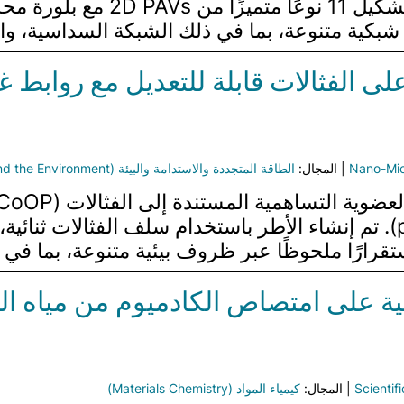
ل شبكية متنوعة، بما في ذلك الشبكة السداسية، و
ى الفثالات قابلة للتعديل مع روابط غي
Nano-Mic
| المجال:
الطاقة المتجددة والاستدامة والبيئة (Renewable Energy, Sustainability and the Environment)
لتفاعلات اختزال CO₂ الضوئية (pCO₂ RR). تم إنشاء الأطر باستخدام س
قرارًا ملحوظًا عبر ظروف بيئية متنوعة، بما في 
ية على امتصاص الكادميوم من مياه ا
Scientif
| المجال:
كيمياء المواد (Materials Chemistry)