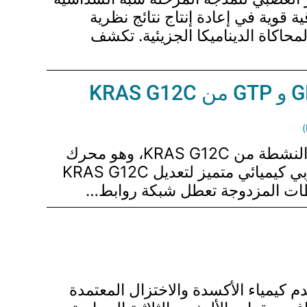
ه الرباعية (qTP) لطبقات C24 بدقة. تُظهر إمكانيات NEP-C24 موثوقية قوية في إعادة إنتاج نتائج نظرية
ناسبة لمحاكاة الديناميكا الجزيئية. تكشف
تسلط الأبحاث الضوء على تطوير مثبطات مزدوجة تستهدف كل من الحالات غير النشطة والنشطة من KRAS G12C، وهو محرك
سرطاني بارز. ترتبط هذه المثبطات بموقع Switch II (SWII) الألستيري وتستخدم رأس حربي كيميائي متميز لتعديل KRAS G12C
بطات المزدوجة تعطل شبكة روابط…
 كيمياء الأكسدة والاختزال المعتمدة