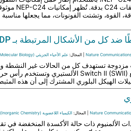
(qHP) والمرحلة شب
، بما في ذلك الطاقة، القوة، وتشتت الفونونات، مما يجعلها م
الأشكال المرتبطة بـ GDP و GTP من KRAS G12C
Nature Communication
| المجال:
علم الأحياء الجزيئي (Molecular Biology)
يلات الهيكل البلوري المشترك إلى أن هذه المث
Nature Communicati
| المجال:
الكيمياء اللاعضوية (Inorganic Chemistry)
ت الألمنيوم ذات حالة الأكسدة المنخفضة في تقدم