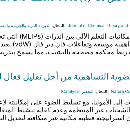
Journal of Chemical Theory and
| المجال:
الفيزياء الذرية والجزيئية والبصريات (olecular Physics, and Optics
تقدم هذه الدراسة منهجية
(CCSD(T)) للأنظمة
ضوية التساهمية من أجل تقليل فعال لل
Nature C
| المجال:
التحفيز (Catalysis)
إلى الأمونيا، مع تسليط الضوء على إمكانيته لإعا
 الشحنات غير المنتظمة وعدم كفاية تنشيط المتفا
استراتيجية قطبية مكانية غير متكافئة لتعديل الت