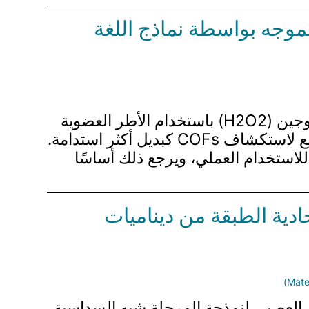
لموجه بواسطة نماذج اللغة
يتناول قسم ورقة البحث تطوير نهج جديد لتعزيز الإنتاج الضوئي التحفيزي لبيروكسيد الهيدروجين (H2O2) باستخدام الأطر العضوية
التساهمية (COFs). الطرق التقليدية، مثل عملية الأنثراكوينون، تتطلب طاقة كبيرة، مما يدفع لاستكشاف COFs كبديل أكثر استدامة.
C غالبًا ما تنتج H2O2 بتركيزات غير كافية للاستخدام العملي، ويرجع ذلك أساسًا
 غير المتجانسة والمتجانسة والنقل الحراري في شبكات C24 أحادية الطبقة من ديناميات
 إطار عمل إمكانيات التطور العصبي لنمذجة المرحلة شبه السداسية