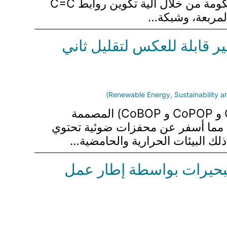
القائمة على الإيمينات. تتيح هذه الطريقة تشكيل 11 نوعًا متميزًا من 2D PAVs مع بلورة محكومة من خلال آلية تكوين روابط C=C
المربعة، وشبكة…
ر قابلة للعكس لتقليل ثاني
تقدم هذه الدراسة تخليق وتوصيف الأطر العضوية التساهمية المستندة إلى الفثالات (CoOP و CoPOP و CoBOP) المصممة
لف الفثالات ثنائية، مما أسفر عن محفزات ضوئية تحتوي
ذلك البيئات الحرارية والحامضية…
لبحيرات بواسطة إطار عمل