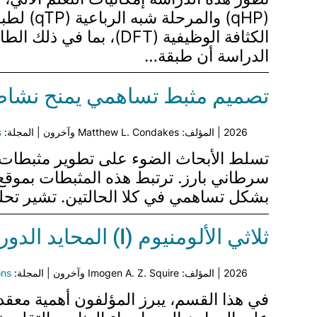
الكثافة الوظيفية (DFT)
الدراسة أن طبقة…
تصميم مثبط تساهمي يمنح نشاطًا ضد كل من 
2026 | المؤلف: Matthew L. Condakes وآخرون | المجلة:
s
بشكل تساهمي في كلا الحالتين. تشير تحل
ثلاثي الألومنيوم (I) المحايد الدوري
2026 | المؤلف: Imogen A. Z. Squire وآخرون | المجلة:
ons
في هذا القسم، يبرز المؤلفون أهمية معقدا