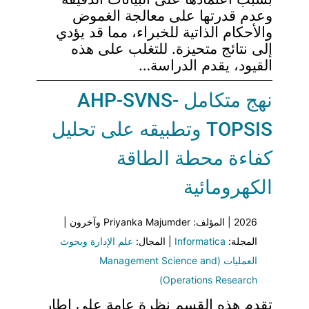
وعدم قدرتها على معالجة الغموض
والأحكام الذاتية للخبراء، مما قد يؤدي
إلى نتائج متحيزة. للتغلب على هذه
القيود، يقدم الدراسة…
نهج متكامل AHP-SVNS-
TOPSIS وتطبيقه على تحليل
كفاءة محطة الطاقة
الكهرومائية
2026 | المؤلف: Priyanka Majumder وآخرون |
المجلة:
Informatica
| المجال:
علم الإدارة وبحوث
العمليات (Management Science and
Operations Research)
تقدم هذه القسم نظرة عامة على إطار