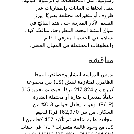
رسومية، مثل المخططات أو الرسوم البيانية،
لنقل اتجاهات البيانات والمقارنات عبر
ظروف أو متغيرات مختلفة بصريًا. يبرز
القسم الآثار المترتبة على هذه النتائج في
سياق أسئلة البحث المطروحة، مناقشًا كيف
تساهم في الجسم المعرفي القائم
والتطبيقات المحتملة في المجال المعني.
مناقشة
تدرس الدراسة انتشار وخصائص النمط
الظاهري لمتلازمة لينش (LS) بين مجموعة
كبيرة من 217,824 فردًا، حيث تم تحديد 615
حاملًا لمتغيرات ضارة أو محتملة الضارة
(P/LP)، وهو ما يعادل حوالي 0.3% من
السكان. من بين 162,970 فردًا لديهم
سجلات طبية متاحة، تم تأكيد 457 كحاملين لـ
LS، مع وجود غالبية متغيرات P/LP في جينات