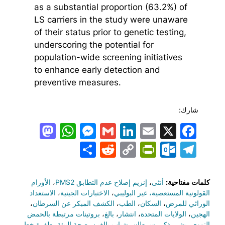
as a substantial proportion (63.2%) of
LS carriers in the study were unaware
of their status prior to genetic testing,
underscoring the potential for
population-wide screening initiatives
to enhance early detection and
preventive measures.
شارك:
todon
hatsApp
Messenger
LinkedIn
Gmail
Email
Facebook
X
Share
PrintFriendly
Reddit
Outlook.com
Copy
Telegram
Link
كلمات مفتاحية:
أنثى
،
إنزيم إصلاح عدم التطابق PMS2
،
الأورام
القولونية المستعصية، غير البوليبي
،
الاختبارات الجينية
،
الاستعداد
الوراثي للمرض
،
السكان
،
الطب
،
الكشف المبكر عن السرطان
،
الهجين
،
الولايات المتحدة
،
انتشار
،
بالغ
،
بروتينات مرتبطة بالحمض
النووي
،
بشر
،
ذكر
،
سرطان
،
شباب بالغين
،
صحة البيئة
،
طفرة خط