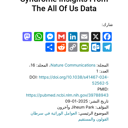
The All Of Us Data
شارك:
todon
hatsApp
Messenger
LinkedIn
Gmail
Email
Facebook
X
Share
PrintFriendly
Reddit
Outlook.com
Copy
Telegram
Link
المجلة:
Nature Communications
، المجلد: 16
،
العدد: 1
DOI:
https://doi.org/10.1038/s41467-024-
52562-5
PMID:
https://pubmed.ncbi.nlm.nih.gov/39788943
تاريخ النشر: 2025-01-09
المؤلف: Jiheum Park وآخرون
الموضوع الرئيسي:
العوامل الوراثية في سرطان
القولون والمستقيم