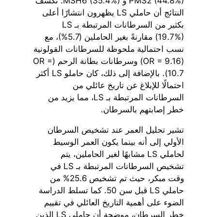
PMS2 (44.8%) و MSH6 (35.4%). تكشف
النتائج أن حاملي LS يظهرون انتشارًا أعلى
بكثير من السرطانات المرتبطة بـ LS
(19.7%) مقارنةً بغير الحاملين (5.7%)، مع
نسب احتمالية ملحوظة للسرطانات القولونية
(OR = 9.16) وسرطانات بطانة الرحم (OR =
10.7). بالإضافة إلى ذلك، كان حاملو LS أكثر
احتمالًا للإبلاغ عن تاريخ عائلي من
السرطانات المرتبطة بـ LS، مما يزيد من
خطر إصابتهم بالسرطان.
تشير تحليل العمر عند تشخيص السرطان
الأولي إلى أنه بينما يكون العمر الوسيط
لحاملي LS مشابهًا لغير الحاملين، يتم
تشخيص السرطانات المرتبطة بـ LS في
وقت مبكر، حيث تم تشخيص 25.6% من
حاملي LS قبل سن 50. كما تسلط الدراسة
الضوء على أهمية التاريخ العائلي في تقييم
خطر السرطان، موضحة أن حاملي LS الذين