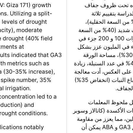
Triticum aestivum L.،) وعائده تحت ظروف جفاف
V: Giza 171) growth
اسة بتقييم ثلاثة
s. Utilizing a split-
يات من إجهاد الجفاف – الري العادي (80% من السعة الحقلية)،
 levels of drought
جفاف معتدل (60% من السعة الحقلية)، وجفاف شديد (40% من السعة
acity), moderate
الحقلية) – إلى جانب معالجة GA3 و ABA بتركيزات 100 و 200 جزء في
e drought (40% field
أظهرت النتائج أن GA3 بتركيز 200 جزء في المليون عزز بشكل
tments at
كبير مقاييس النمو مثل ارتفاع النبات (زيادة 25-30%)، مساحة الورقة
ults indicated that GA3
(زيادة 30-35%)، والخصائص التناسلية (زيادة 40% في عدد السنبلة، زيادة
th metrics such as
. على العكس، أدت معالجة
ea (30-35% increase),
ABA بنفس التركيز إلى انخفاض ملحوظ في ارتفاع النبات (انخفاض 35%)
n spike number, 35%
لجفاف.
 irrigation.
oncentration led to a
طبيقات PGR حسنت بشكل ملحوظ المعلمات
eduction) and
 الأكسدة (كاتالاز وسوبر
rought conditions.
لين، مما يعزز من مقاومة
النبات لإجهاد الجفاف. تستنتج الدراسة أن تطبيق GA3 و ABA يمكن أن
lications notably