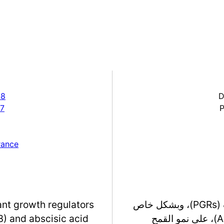
-8
D
57
rance
تستقصي هذه الدراسة آثار منظمات نمو النباتات (PGRs)، وبشكل خاص
lant growth regulators
حمض الجبريليك (GA3) وحمض الأبسيسيك (ABA)، على نمو القمح
3) and abscisic acid