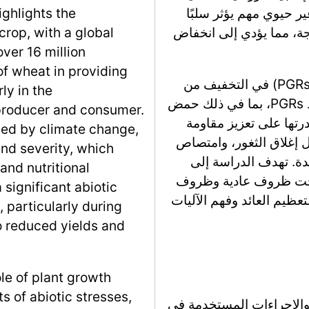
ير حيوي مهم يؤثر سلبًا
ighlights the
ة، مما يؤدي إلى انخفاض
crop, with a global
over 16 million
 of wheat in providing
تناقش المقدمة أيضًا دور منظمات نمو النباتات (PGRs) في التخفيف من
ly in the
آثار الضغوط غير الحيوية، وخاصة الجفاف. تُلاحظ PGRs، بما في ذلك حمض
 producer and consumer.
GA3) وحمض الأبسيسيك (ABA)، لقدرتها على تعزيز مقاومة
ed by climate change,
ل إغلاق الثغور، وامتصاص
nd severity, which
دة. تهدف الدراسة إلى
and nutritional
مح وعائده تحت ظروف عادية وظروف
a significant abiotic
عظيم العائد وفهم الآليات
 particularly during
o reduced yields and
ole of plant growth
s of abiotic stresses,
والإجراءات المستخدمة في