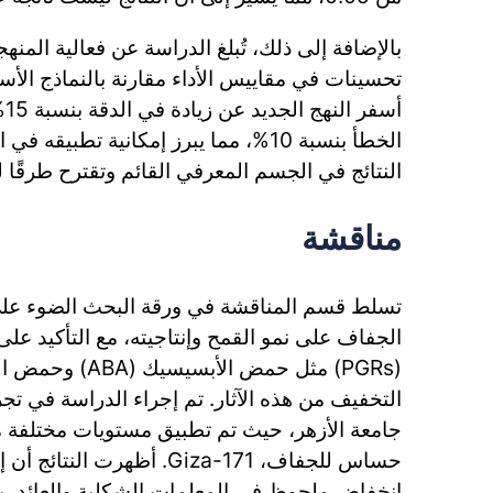
بالإضافة إلى ذلك، تُبلغ الدراسة عن فعالية المنه
تحسينات في مقاييس الأداء مقارنة بالنماذج الأس
أس
الخطأ بنسبة 10%، مما يبرز إمكانية تطبي
النتائج في الجسم المعرفي القائم وتقترح طرقًا 
مناقشة
تسلط قسم المناقشة في ورقة البحث الضوء على ال
الجفاف على نمو القمح وإنتاجيته، مع التأكيد على
التخفيف من هذه الآثار. تم إجراء الدراسة في تج
جامعة الأزهر، حيث تم تطبيق مستويات مختلفة
حساس للجفاف، Giza-171. أظهرت 
انخفاض ملحوظ في المعلمات الشكلية والعائد، بي