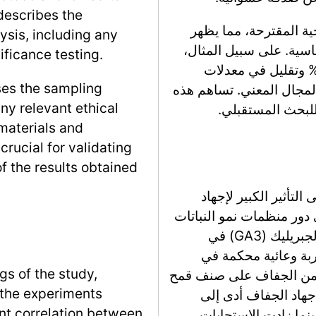
 describes the
جية المقترحة، مما يظهر
ysis, including any
اسية. على سبيل المثال،
nificance testing.
فر النهج الجديد عن زيادة في الدقة بنسبة 15% وتقليل في معدلات
ses the sampling
قه في المجال المعني. تساهم هذه
ny relevant ethical
للبحث المستقبلي.
 materials and
rucial for validating
of the results obtained
تأثير الكبير لإجهاد
 دور منظمات نمو النباتات
(PGRs) مثل حمض الأبسيسيك (ABA) وحمض الجبريليك (GA3) في
ربة وعائية محكمة في
gs of the study,
 من الجفاف على صنف قمح
 the experiments
النتائج أن إجهاد الجفاف أدى إلى
ant correlation between
نما زادت الاستجابات