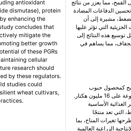
القمح، مما يعزز من نتائج
uding antioxidant
ئد. وتؤكد على إمكانية هذه PGRs في تحسين الدفاعات المضادة
ide dismutase), protein
لضغط، مشيرة إلى أن
eby enhancing the
جزيئية التي تؤثر عليها
 study concludes that
 توسيع هذه النتائج إلى
tively mitigate the
للجفاف، مما يساهم في
omoting better growth
otential of these PGRs
intaining cellular
uture research should
ed by these regulators.
eld studies could
قمح كمحصول حبوب
ilient wheat cultivars,
أساسي، مع إنتاج عالمي يبلغ 38 مليون طن مزروعة على 16 مليون هكتار.
practices.
 الغذائية الأساسية
التي تعد منتجًا
طرحها تغيرات المناخ، بما
تاجية الزراعية العالمية