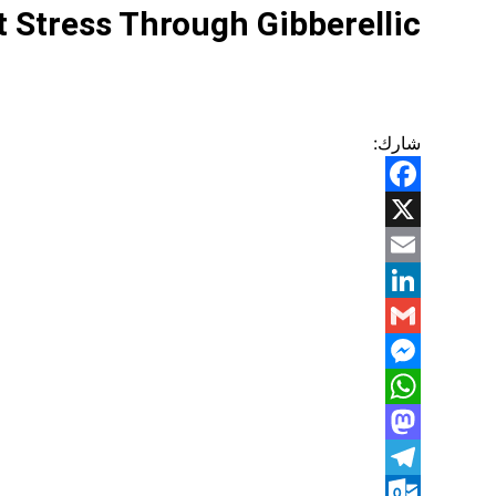
 Stress Through Gibberellic
شارك:
Facebook
X
Email
LinkedIn
Gmail
Messenger
WhatsApp
Mastodon
Telegram