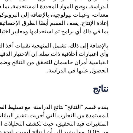
الدراسة. يوضح المواد المحددة المستخدمة، بما ف
معدات، وعينات بيولوجية، بالإضافة إلى البروتوكو
إعادة الإنتاج. يصف القسم أيضًا الطرق الإحصائية 
بما في ذلك أي برامج تم استخدامها ومعايير اختبار 
بالإضافة إلى ذلك، تشمل المنهجية تقنيات أخذ الع
وأي اعتبارات أخلاقية ذات صلة. إن الاختيار الدقي
القياسية أمران حاسمان للتحقق من النتائج وضمان
الحصول عليها في الدراسة.
نتائج
يقدم قسم “النتائج” نتائج الدراسة، مع تسليط الض
المستمدة من التجارب التي أجريت. تشير البيانات
من 0.05، مما يشير إلى أن النتائج ليست ناتجة عن صدفة عشوائية.