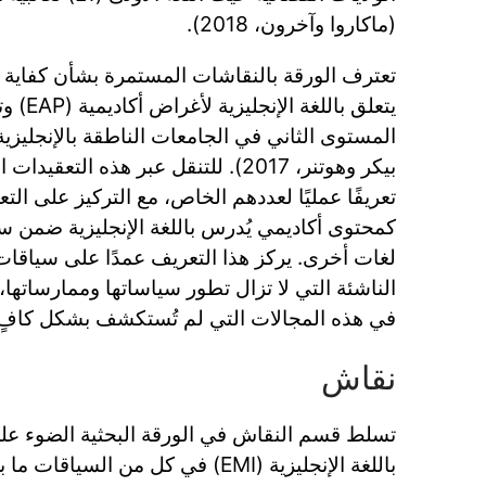
(ماكاروا وآخرون، 2018).
تعترف الورقة بالنقاشات المستمرة بشأن كفاية ه
يتعلق بال
بيكر وهوتنر، 2017). للتنقل عبر هذه الت
تعريفًا عمليًا لعددهم الخاص، مع التركيز على التعلي
كمحتوى أكاديمي يُدرس باللغة الإنجليزية ضمن سيا
لغات أخرى. يركز هذا التعريف عمدًا على سياقات ال
الناشئة التي لا تزال تطور سياساتها وممارساتها
في هذه المجالات التي لم تُستكشف بشكل كافٍ
نقاش
تسلط قسم النقاش في الورقة البحثية الضوء على
باللغة الإنجليزية (EMI) في كل من السي