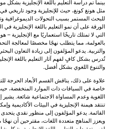
بينما تم دراسة التعليم باللغة الإنجليزية بشكل 
مثل هونغ كونغ، حيث للإنجليزية وجود تاريخي في 
للبحث المستمر بسبب التحولات الديموغرافية وتد
الورقة على أن نمو التعليم باللغة الإنجليزية في 
التي لا تمتلك تاريخًا استعماريًا مع الإنجليزية –
بالعولمة، مما يتطلب نهجًا مخصصًا لمعالجة التح
والتربية. يدعو المؤلفون إلى زيادة التعاون البح
تُدرس بشكل كافٍ لفهم آثار التعليم باللغة الإنجليز
والتنوع اللغوي بشكل أفضل.
علاوة على ذلك، يناقش القسم الأبعاد الحرجة للتعلي
خاصة في السياقات ذات الموارد المنخفضة، حيث ت
اللغوية وعدم المساواة الاجتماعية شائعة. يشير إل
تنتقد هيمنة الإنجليزية في البيئات الأكاديمية وإمكا
القائمة. يدعو المؤلفون إلى منظور نقدي يتحدى ا
ويعزز المناهج متعددة اللغات، مقترحين أن نهجًا
لفهم تعقيدات التعليم باللغة الإنجليزية بشكل شام