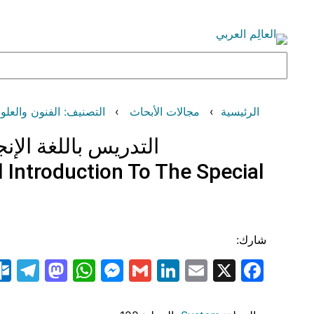
تخطى
إلى
المحتوى
البحث
الرئيسية
مجالات الأبحاث
التصنيف: الفنون والعلوم الإنسانية (es
التدريس باللغة الإن
 Introduction To The Special
شارك:
am
odon
atsApp
essenger
LinkedIn
Gmail
Email
Facebook
X