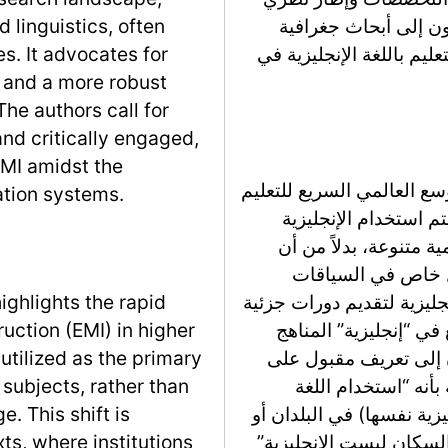
ون إلى أبحاث جغرافية
linguistics, often
يم باللغة الإنجليزية في
s. It advocates for
n and a more robust
The authors call for
and critically engaged,
EMI amidst the
ع العالمي السريع للتعليم
ation systems.
الي، حيث يتم استخدام الإنجليزية
 متنوعة، بدلاً من أن
ل خاص في السياقات
جليزية لتقديم دورات جزئية
ighlights the rapid
 في “إنجليزية” المناهج
uction (EMI) in higher
2). يشير المؤلفون إلى تعريف مقبول على
utilized as the primary
بأنه “استخدام اللغة
subjects, rather than
يزية نفسها) في البلدان أو
. This shift is
يث اللغة الأولى (L1) لغالبية السكان ليست الإنجليزية”
ts, where institutions