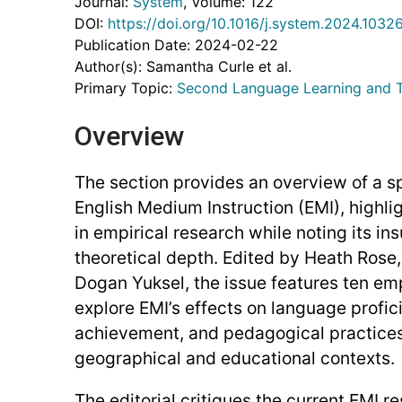
Journal:
System
, Volume: 122
DOI:
https://doi.org/10.1016/j.system.2024.1032
Publication Date: 2024-02-22
Author(s): Samantha Curle et al.
Primary Topic:
Second Language Learning and 
Overview
The section provides an overview of a s
English Medium Instruction (EMI), highli
in empirical research while noting its ins
theoretical depth. Edited by Heath Rose
Dogan Yuksel, the issue features ten emp
explore EMI’s effects on language profi
achievement, and pedagogical practices
geographical and educational contexts.
The editorial critiques the current EMI 