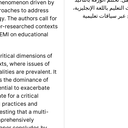
 phenomenon driven by
تعليم باللغة الإنجليزية،
proaches to address
ج عبر سياقات تعليمية
. The authors call for
er-researched contexts
 EMI on educational
ritical dimensions of
xts, where issues of
lities are prevalent. It
es the dominance of
ential to exacerbate
e for a critical
 practices and
sting that a multi-
omprehensively
paper concludes by