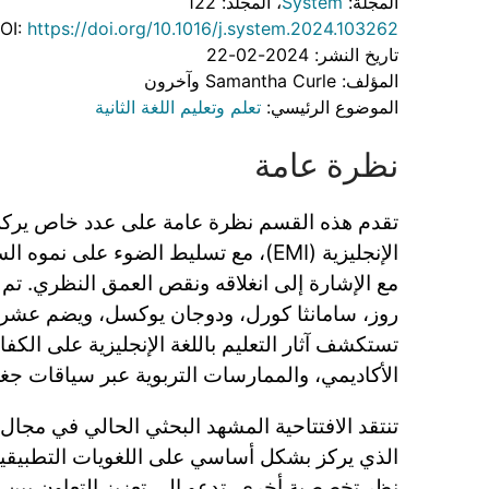
المجلة:
System
، المجلد: 122
OI:
https://doi.org/10.1016/j.system.2024.103262
تاريخ النشر: 2024-02-22
المؤلف: Samantha Curle وآخرون
الموضوع الرئيسي:
تعلم وتعليم اللغة الثانية
نظرة عامة
تقدم هذه القسم نظرة عامة على عدد خاص يركز ع
الإنجليزية (EMI)، مع تسليط الضوء على ن
مع الإشارة إلى انغلاقه ونقص العمق النظري. تم
روز، سامانثا كورل، ودوجان يوكسل، ويضم عشرة
تستكشف آثار التعليم باللغة الإنجليزية على الكفاءة
الأكاديمي، والممارسات التربوية عبر سياقات جغرا
تنتقد الافتتاحية المشهد البحثي الحالي في مجال ال
الذي يركز بشكل أساسي على اللغويات التطبيقية،
نظر تخصصية أخرى. تدعو إلى تعزيز التعاون بي