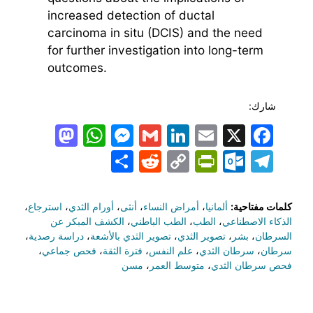
increased detection of ductal
carcinoma in situ (DCIS) and the need
for further investigation into long-term
outcomes.
شارك:
todon
hatsApp
Messenger
LinkedIn
Gmail
Email
Facebook
X
Share
PrintFriendly
Reddit
Outlook.com
Copy
Telegram
Link
كلمات مفتاحية:
ألمانيا
،
أمراض النساء
،
أنثى
،
أورام الثدي
،
استرجاع
،
الذكاء الاصطناعي
،
الطب
،
الطب الباطني
،
الكشف المبكر عن
السرطان
،
بشر
،
تصوير الثدي
،
تصوير الثدي بالأشعة
،
دراسة رصدية
،
سرطان
،
سرطان الثدي
،
علم النفس
،
فترة الثقة
،
فحص جماعي
،
فحص سرطان الثدي
،
متوسط العمر
،
مسن