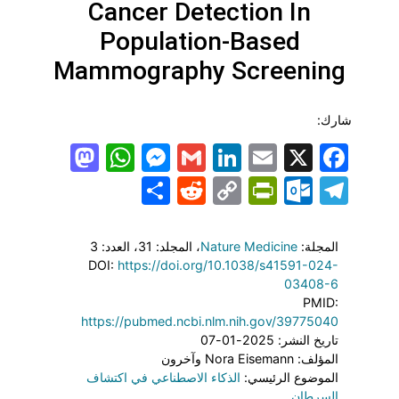
Cancer Detection In
Population-Based
Mammography Screening
شارك:
todon
hatsApp
Messenger
LinkedIn
Gmail
Email
Facebook
X
Share
PrintFriendly
Reddit
Outlook.com
Copy
Telegram
Link
المجلة:
Nature Medicine
، المجلد: 31
، العدد: 3
DOI:
https://doi.org/10.1038/s41591-024-
03408-6
PMID:
https://pubmed.ncbi.nlm.nih.gov/39775040
تاريخ النشر: 2025-01-07
المؤلف: Nora Eisemann وآخرون
الموضوع الرئيسي:
الذكاء الاصطناعي في اكتشاف
السرطان