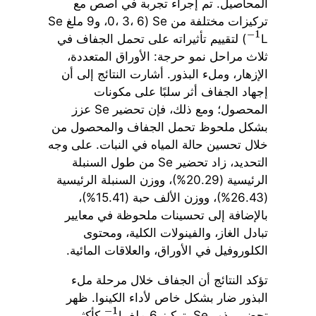
المحاصيل. تم إجراء تجربة في أصص مع
تركيزات مختلفة من Se (0، 3، 6، و9 ملغ Se
L
) لتقييم تأثيراته على تحمل الجفاف في
−
1
ثلاث مراحل نمو حرجة: الأوراق المتعددة،
الإزهار، وملء البذور. أشارت النتائج إلى أن
إجهاد الجفاف أثر سلبًا على مكونات
المحصول؛ ومع ذلك، فإن تحضير Se عزز
بشكل ملحوظ تحمل الجفاف والمحصول من
خلال تحسين حالة المياه في النبات. على وجه
التحديد، زاد تحضير Se من طول السنبلة
الرئيسية (20.29%)، ووزن السنبلة الرئيسية
(26.43%)، ووزن الألف حبة (15.41%)،
بالإضافة إلى تحسينات ملحوظة في معايير
تبادل الغاز، والفينولات الكلية، ومحتوى
الكلوروفيل في الأوراق، والعلاقات المائية.
تؤكد النتائج أن الجفاف خلال مرحلة ملء
البذور ضار بشكل خاص لأداء الكينوا. ظهر
تحضير بذور Se بتركيز 6 ملغ L
كأكثر