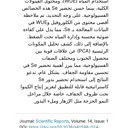
استخدام المياه (WUE)، ومحتوى الفينولات
الكلية، بينما حسن تحضير Se هذه الخصائص
الفسيولوجية. على وجه التحديد، تم ملاحظة
أقصى محتوى من الكلوروفيل وWUE في
النباتات المعالجة بـ Se، مما يدل على كفاءة
ضوئية محسنة وإدارة المياه تحت الضغط.
بالإضافة إلى ذلك، كشف تحليل المكونات
الرئيسية (PCA) عن علاقات قوية بين
محصول الحبوب ومختلف الصفات
الفسيولوجية، مما يبرز أهمية تحضير Se في
تحسين مقاومة الجفاف. بشكل عام، تدعو
النتائج إلى استخدام تحضير بذور Se
كاستراتيجية قابلة للتطبيق لتعزيز إنتاج الكينوا
تحت ظروف الجفاف، خاصة خلال مراحل
النمو الحرجة مثل الإزهار وملء البذور.
Journal:
Scientific Reports
, Volume: 14
, Issue: 1
DOI:
https://doi.org/10.1038/s41598-024-