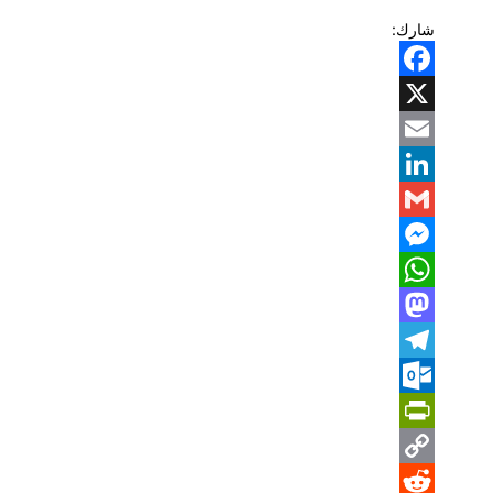
شارك:
Facebook
X
Email
LinkedIn
Gmail
Messenger
WhatsApp
Mastodon
Telegram
Outlook.com
PrintFriendly
Copy