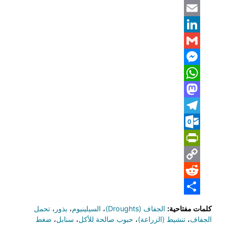
X
Email
LinkedIn
Gmail
Messenger
WhatsApp
Mastodon
Telegram
Outlook.com
PrintFriendly
Copy
Reddit
Link
Share
كلمات مفتاحية:
الجفاف (Droughts)
،
السيلينيوم
،
بذور
،
تحمل
الجفاف
،
تنشيط (الزراعة)
،
حبوب صالحة للأكل
،
سنابل
،
ضغط