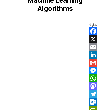
Machine Learning
Algorithms
شارك:
Facebook
X
Email
LinkedIn
Gmail
Messenger
WhatsApp
Mastodon
Telegram
Outlook.com