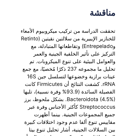
مناقشة
تحققت الدراسة من تركيب ميكروبيوم الأمعاء
للخنازير الإيبيرية من سلالتين نقيتين (Retinto
وEntrepelado) وتقاطعاتها المتبادلة، مع
التركيز على تأثير الخلفية الجينية والعمر
والعوامل البيئية على تنوع الميكروبات. تم
تحليل ما مجموعه 237 ذكرًا مُخصيًا، مع جمع
عينات برازية وخضوعها لتسلسل جين 16S
rRNA. كشفت النتائج أن Firmicutes كانت
الفصيلة السائدة (93.9% وفرة نسبية)، تليها
Bacteroidota (4.5%). بشكل ملحوظ، برز
Streptococcus كأكثر الأجناس وفرة عبر
جميع المجموعات الجينية. بينما أظهرت
مقاييس تنوع ألفا عدم وجود اختلافات كبيرة
بين السلالات الجينية، أشار تحليل تنوع بيتا