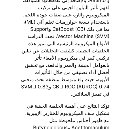
و Retinto، بالإضافة إلى تقاطعاتها المتبادلة،
لفهم تأثير التباين الجيني على تركيب
الميكروبيوم وآثاره على صفات جودة اللحم.
باستخدام تسعة خوارزميات تعلم آلي (ML)،
بما في ذلك CatBoost (CB) وSupport
Vector Machine (SVM)، تحدد الدراسة
الأنواع الميكروبية الرئيسية التي تميز هذه
الخلفيات الجينية. كشفت التحليلات عن تباين
تركيبي كبير في ميكروبيوم الأمعاء تأثر
بالعوامل الجينية والعمر والدفعة، مع تحقيق
أفضل أداء تصنيفي من خلال التأثيرات
الأبوية، حيث بلغ متوسط منطقة تحت منحنى
ROC (AUROC) 0.74 لـ CB و0.83 لـ SVM
في تمييز السلالتين.
تؤكد النتائج على أهمية الخلفية الجينية في
تشكيل ملف الميكروبيوم للخنازير الإيبيرية،
مع ظهور أجناس ملحوظة مثل
Acetitomaculum وButyricicoccus