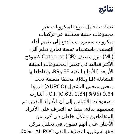
نتائج
كشفت تحليل تنوع الميكروبات عبر
مجموعات جينية مختلفة عن تركيبات
ميكروبية متميزة، مما دفع إلى تقييم أداء
التصنيف باستخدام تسعة نماذج تعلم آلي
(ML). برز مصنف Catboost (CB) كنموذج
الأكثر فعالية في تمييز المجموعات الجينية
الأربعة (الأنواع النقية EE وRR، وتقاطعاتها
المتبادلة ER وRE)، محققًا منطقة تحت
منحنى منحنى التشغيل (AUROC) قدرها
0.64 (95% C.I. [0.63، 0.64]). أشارت
مصفوفات الالتباس إلى أن الأفراد النقيين تم
تصنيفهم بدقة، بينما تم التعرف على الأفراد
المتقاطعين بشكل خاطئ في كثير من
الأحيان على أنهم نقيون. في تحليل مركز،
حقق سيناريو التصنيف النقي AUROC محسّنًا