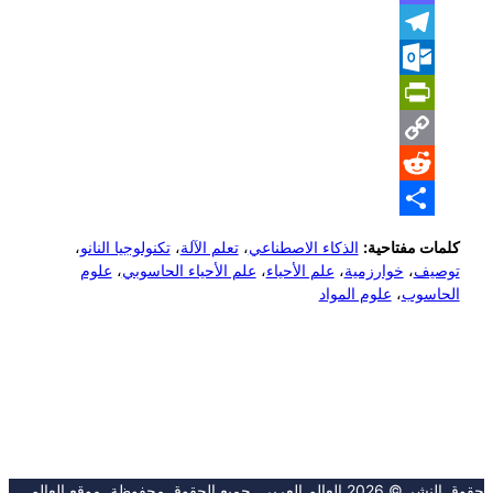
Mastodon
Telegram
Outlook.com
PrintFriendly
Copy
Reddit
Link
Share
كلمات مفتاحية:
الذكاء الاصطناعي
،
تعلم الآلة
،
تكنولوجيا النانو
،
توصيف
،
خوارزمية
،
علم الأحياء
،
علم الأحياء الحاسوبي
،
علوم
الحاسوب
،
علوم المواد
حقوق النشر © 2026 العالِم العربي. جميع الحقوق محفوظة. موقع العالِم