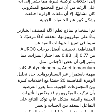
إلى اختلافات تركيبية كبيرة، مما يشير إلى أنه
على الرغم من أن تنوع المجتمع الميكروبي
كان مشابهًا، إلا أن ملفات الوفرة اختلفت
بشكل كبير عبر الخلفيات الجينية.
تم استخدام نماذج تعلم الآلة لتصنيف الخنازير
بناءً على ميكروبيومها، محققة أداءً مرضيًا، لا
سيما في تمييز الحيوانات النقية عن
المتقاطعة. تحسنت أفضل درجات AUROC
من 0.77 إلى 0.83 بعد اختيار الميزات، مما
يشير إلى أن بعض الأجناس، مثل
Acetitomaculum وButyricicoccus، كانت
مهمة باستمرار عبر السيناريوهات. حدد تحليل
الوفرة التفاضلية 20 جنسًا مع اختلافات كبيرة
بين المجموعات الجينية، مما يعزز الفرضية
بأن تركيب الميكروبيوم قد يعكس التأثيرات
الجينية والبيئية. بشكل عام، تؤكد النتائج على
التفاعل المعقد بين الجينات والعمر
والميكروبيوم في تشكيل المشهد الميكروبي