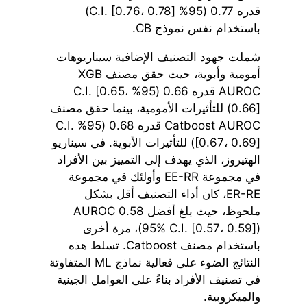
قدره 0.77 (95% C.I. [0.76، 0.78])
باستخدام نفس نموذج CB.
شملت جهود التصنيف الإضافية سيناريوهات
أمومية وأبوية، حيث حقق مصنف XGB
AUROC قدره 0.66 (95% C.I. [0.65،
0.66]) للتأثيرات الأمومية، بينما حقق مصنف
Catboost AUROC قدره 0.68 (95% C.I.
[0.67، 0.69]) للتأثيرات الأبوية. في سيناريو
الهتيروز، الذي يهدف إلى التمييز بين الأفراد
في مجموعة EE-RR وأولئك في مجموعة
ER-RE، كان أداء التصنيف أقل بشكل
ملحوظ، حيث بلغ أفضل AUROC 0.58
(95% C.I. [0.57، 0.59])، مرة أخرى
باستخدام مصنف Catboost. تسلط هذه
النتائج الضوء على فعالية نماذج ML المتفاوتة
في تصنيف الأفراد بناءً على العوامل الجينية
والميكروبية.