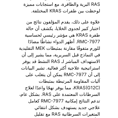
RAS البرية والطافرة، مع استجابات مميزة
لوحظت بين طفرات KRAS المختلفة.
علاوة على ذلك، يقدم المؤلفون نتائج من
اختبار كبير لجدوى الخلايا، يكشف أن حالة
طفرة KRAS هي مؤشر رئيسي لحساسية
RMC-7977. أظهر الدواء نشاطًا مضادًا
للورم متفوقًا مقارنة بمثبطات MEK التقليدية
في النماذج قبل السريرية، مما يشير إلى أن
الاستهداف المباشر لـ RAS النشط قد يوفر
استراتيجية علاجية أكثر فعالية. تشير البيانات
إلى أن RMC-7977 يمكن أن يتغلب على
آليات المقاومة المرتبطة بمثبطات
KRAS(G12C)، مما يوفر نهجًا واعدًا لعلاج
السرطانات المعتمدة على RAS. بشكل عام،
تدعم النتائج إمكانية RMC-7977 كعامل
علاجي جديد يستهدف بشكل انتقائي
المتغيرات السرطانية RAS مع تقليل