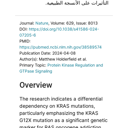
التأثيرات على الأنسجة الطبيعية.
Journal:
Nature
, Volume: 629
, Issue: 8013
DOI:
https://doi.org/10.1038/s41586-024-
07205-6
PMID:
https://pubmed.ncbi.nlm.nih.gov/38589574
Publication Date: 2024-04-08
Author(s): Matthew Holderfield et al.
Primary Topic:
Protein Kinase Regulation and
GTPase Signaling
Overview
The research indicates a differential
dependency on KRAS mutations,
particularly emphasizing the KRAS
G12X mutation as a significant genetic
marker for RAS oncogene addiction.