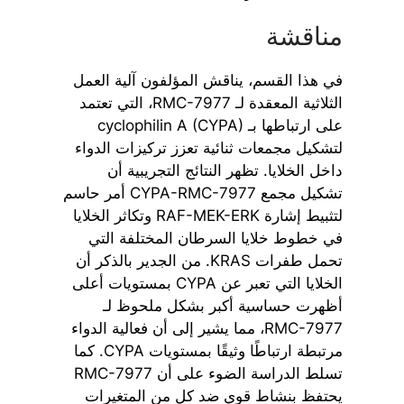
مناقشة
في هذا القسم، يناقش المؤلفون آلية العمل
الثلاثية المعقدة لـ RMC-7977، التي تعتمد
على ارتباطها بـ cyclophilin A (CYPA)
لتشكيل مجمعات ثنائية تعزز تركيزات الدواء
داخل الخلايا. تظهر النتائج التجريبية أن
تشكيل مجمع CYPA-RMC-7977 أمر حاسم
لتثبيط إشارة RAF-MEK-ERK وتكاثر الخلايا
في خطوط خلايا السرطان المختلفة التي
تحمل طفرات KRAS. من الجدير بالذكر أن
الخلايا التي تعبر عن CYPA بمستويات أعلى
أظهرت حساسية أكبر بشكل ملحوظ لـ
RMC-7977، مما يشير إلى أن فعالية الدواء
مرتبطة ارتباطًا وثيقًا بمستويات CYPA. كما
تسلط الدراسة الضوء على أن RMC-7977
يحتفظ بنشاط قوي ضد كل من المتغيرات