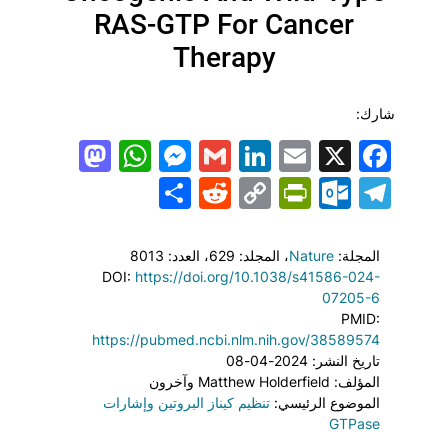
RAS-GTP For Cancer
Therapy
شارك:
todon
hatsApp
Messenger
LinkedIn
Gmail
Email
Facebook
X
Share
PrintFriendly
Reddit
Outlook.com
Copy
Telegram
Link
المجلة:
Nature
، المجلد: 629
، العدد: 8013
DOI:
https://doi.org/10.1038/s41586-024-
07205-6
PMID:
https://pubmed.ncbi.nlm.nih.gov/38589574
تاريخ النشر: 2024-04-08
المؤلف: Matthew Holderfield وآخرون
الموضوع الرئيسي:
تنظيم كيناز البروتين وإشارات
GTPase