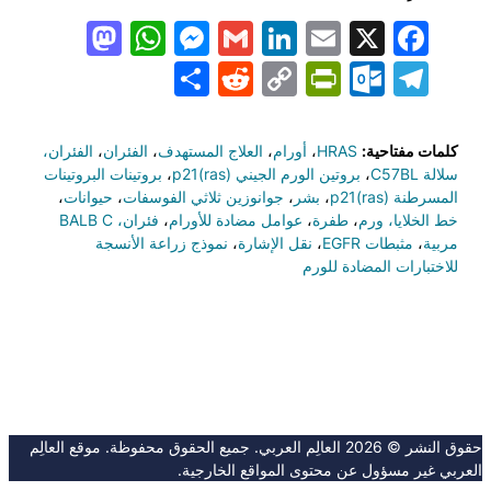
todon
hatsApp
Messenger
LinkedIn
Gmail
Email
Facebook
X
Share
PrintFriendly
Reddit
Outlook.com
Copy
Telegram
Link
كلمات مفتاحية:
HRAS
،
أورام
،
العلاج المستهدف
،
الفئران
،
الفئران،
سلالة C57BL
،
بروتين الورم الجيني p21(ras)
،
بروتينات البروتينات
المسرطنة p21(ras)
،
بشر
،
جوانوزين ثلاثي الفوسفات
،
حيوانات
،
خط الخلايا، ورم
،
طفرة
،
عوامل مضادة للأورام
،
فئران، BALB C
مربية
،
مثبطات EGFR
،
نقل الإشارة
،
نموذج زراعة الأنسجة
للاختبارات المضادة للورم
حقوق النشر © 2026 العالِم العربي. جميع الحقوق محفوظة. موقع العالِم
العربي غير مسؤول عن محتوى المواقع الخارجية.