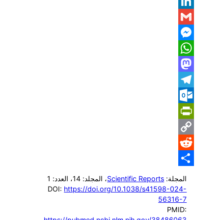
Email
LinkedIn
Gmail
Messenger
WhatsApp
Mastodon
Telegram
Outlook.com
PrintFriendly
Copy
Reddit
Link
Share
المجلة:
Scientific Reports
، المجلد: 14
، العدد: 1
DOI:
https://doi.org/10.1038/s41598-024-
56316-7
PMID:
https://pubmed.ncbi.nlm.nih.gov/38486063