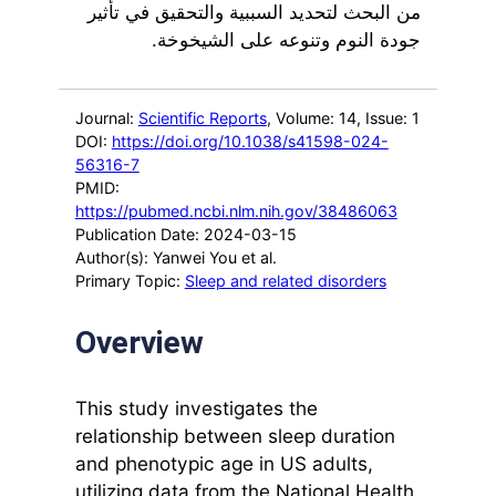
من البحث لتحديد السببية والتحقيق في تأثير
جودة النوم وتنوعه على الشيخوخة.
Journal:
Scientific Reports
, Volume: 14
, Issue: 1
DOI:
https://doi.org/10.1038/s41598-024-
56316-7
PMID:
https://pubmed.ncbi.nlm.nih.gov/38486063
Publication Date: 2024-03-15
Author(s): Yanwei You et al.
Primary Topic:
Sleep and related disorders
Overview
This study investigates the
relationship between sleep duration
and phenotypic age in US adults,
utilizing data from the National Health