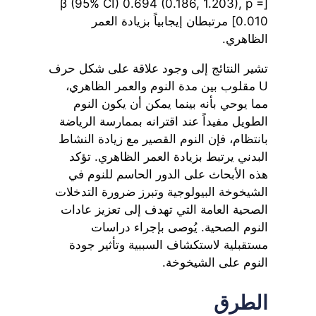
[β (95% CI) 0.694 (0.186, 1.203), p =
0.010] مرتبطان إيجابياً بزيادة العمر
الظاهري.
تشير النتائج إلى وجود علاقة على شكل حرف
U مقلوب بين مدة النوم والعمر الظاهري،
مما يوحي بأنه بينما يمكن أن يكون النوم
الطويل مفيداً عند اقترانه بممارسة الرياضة
بانتظام، فإن النوم القصير مع زيادة النشاط
البدني يرتبط بزيادة العمر الظاهري. تؤكد
هذه الأبحاث على الدور الحاسم للنوم في
الشيخوخة البيولوجية وتبرز ضرورة التدخلات
الصحية العامة التي تهدف إلى تعزيز عادات
النوم الصحية. يُوصى بإجراء دراسات
مستقبلية لاستكشاف السببية وتأثير جودة
النوم على الشيخوخة.
الطرق