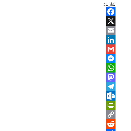
شارك:
Facebook
X
Email
LinkedIn
Gmail
Messenger
WhatsApp
Mastodon
Telegram
Outlook.com
PrintFriendly
Copy