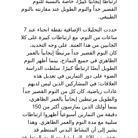
ارتباطًا إيجابيًا كبيرًا، خاصة بالنسبة للنوم
القصير جداً والنوم الطويل عند مقارنته بالنوم
الطبيعي.
حددت التحليلات الإضافية نقطة انحناء عند 7
ساعات من النوم، مع ارتباطات كبيرة على كلا
الجانبين من هذا العتبة. على وجه التحديد،
كان النوم القصير جداً مرتبطًا إيجابياً بالعمر
الظاهري في جميع النماذج، بينما أظهر النوم
الطويل أيضًا ارتباطًا كبيرًا. سلطت الدراسة
الضوء على دور التمارين في تعديل هذه
العلاقات؛ في المشاركين الذين ليس لديهم
عادات رياضية، كان كل من النوم القصير جداً
والطويل مرتبطين إيجابياً بالعمر الظاهري،
بينما أولئك الذين يمارسون أكثر من 150
دقيقة من التمارين أسبوعياً أظهروا ارتباطات
سلبية مع مدة النوم والعمر الظاهري. وهذا
يشير إلى أن النشاط البدني المنتظم قد
يخفف من الآثار السلبية لمدد النوم المتطرفة