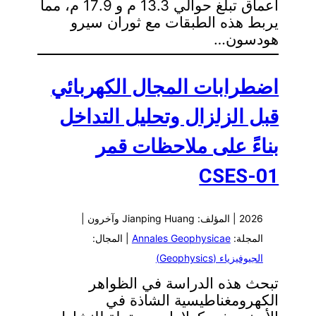
أعماق تبلغ حوالي 13.3 م و 17.9 م، مما
يربط هذه الطبقات مع ثوران سيرو
هودسون…
اضطرابات المجال الكهربائي
قبل الزلزال وتحليل التداخل
بناءً على ملاحظات قمر
CSES-01
2026 | المؤلف: Jianping Huang وآخرون |
المجلة:
Annales Geophysicae
| المجال:
الجيوفيزياء (Geophysics)
تبحث هذه الدراسة في الظواهر
الكهرومغناطيسية الشاذة في