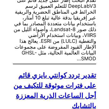
تقدم البحث إطار عمل جديد قائم على
DeepLabV3 للتعلم العميق لرسم
الخرائط في المناطق الحضرية والريفية
عبر إفريقيا بدقة عالية تبلغ 10 أمتار،
باستخدام بيانات متعددة المصادر بما في
ذلك صور Landsat-8، وأضواء الليل من
VIIRS، وبيانات استخدام الأراضي
والتغطية (LULC) من ESRI. يعالج هذا
الإطار القيود المفروضة على مجموعات
البيانات العالمية الحالية، مثل GHSL-
SMOD…
تقدير تردد كوانتي بايزي قائم
على فترات موثوقة للتكيف من
أجل الساعات الذرية المعززة
بالتشابك