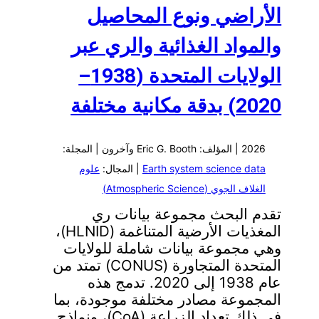
الأراضي ونوع المحاصيل
والمواد الغذائية والري عبر
الولايات المتحدة (1938–
2020) بدقة مكانية مختلفة
2026 | المؤلف: Eric G. Booth وآخرون | المجلة:
Earth system science data
| المجال:
علوم
الغلاف الجوي (Atmospheric Science)
تقدم البحث مجموعة بيانات ري
المغذيات الأرضية المتناغمة (HLNID)،
وهي مجموعة بيانات شاملة للولايات
المتحدة المتجاورة (CONUS) تمتد من
عام 1938 إلى 2020. تدمج هذه
المجموعة مصادر مختلفة موجودة، بما
في ذلك تعداد الزراعة (CoA)، ونماذج