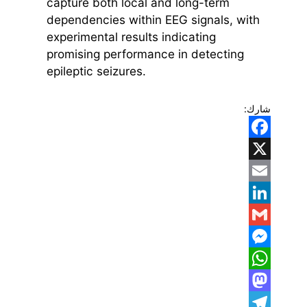
capture both local and long-term
dependencies within EEG signals, with
experimental results indicating
promising performance in detecting
epileptic seizures.
شارك:
Facebook
X
Email
LinkedIn
Gmail
Messenger
WhatsApp
Mastodon