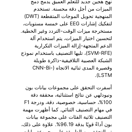
نهج هجين جديد للتعلم العميق يدمج دمج
الميزات من أجل دقة محسنة. تستخدم
المنهجية تحويل الموجات المتقطعة (DWT)
لتفكيك إشارات EEG على خمسة مستويات،
مستخرجة ميزات الوقت-التردد وغير الخطية.
لتحسين اختيار الميزات، يتم استخدام آلة
الدعم المتجهة-إزالة الميزات التكرارية
(SVM-RFE)، تليها التصنيف باستخدام نموذج
الشبكة العصبية التلافيفية-ذاكرة طويلة
وقصيرة المدى ثنائية الاتجاه (CNN-Bi-
LSTM).
أسفرت التحقق على مجموعات بيانات بون
ونيودلهي عن نتائج استثنائية، محققة دقة
100%، حساسية، خصوصية، دقة، ودرجة F1
في مهام التصنيف الثنائي. كما أظهرت مهمة
التصنيف ثلاثية الفئات على مجموعة بيانات
بون أداءً قويًا بدقة 96.19%. علاوة على ذلك،
تم التحقق من الطريقة على مجموعة بيانات