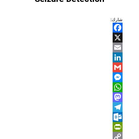
شارك:
Facebook
X
Email
LinkedIn
Gmail
Messenger
WhatsApp
Mastodon
Telegram
Outlook.com
PrintFriendly