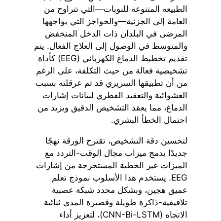
الطبيعة المتنوعة للنوبات—التي تتراوح من
العامة إلى الجزئية—والحواجز التي يواجهها
المرضى في البلدان ذات الدخل المنخفض
والمتوسط في الوصول إلى العلاج الفعال. يتم
تقديم تخطيط الدماغ الكهربائي (EEG) كأداة
تشخيصية فعالة من حيث التكلفة، على الرغم
من أن تطبيقها السريري قد تم عرقلته بسبب
العشوائية والتعقيد الفطري لبيانات إشارات
الدماغ، مما يعقد التشخيص الدقيق ويزيد من
احتمال الخطأ البشري.
لتحسين دقة التشخيص، تقترح الورقة نهجًا
جديدًا يدمج ميزات مجال الوقت-التردد مع
الميزات غير الخطية المستخرجة من إشارات
EEG. يستخدم هذا الأسلوب نموذج تعلم
عميق هجين، وبشكل محدد شبكة عصبية
تلافيفية-ذاكرة طويلة وقصيرة المدى ثنائية
الاتجاه (CNN-Bi-LSTM)، لتعزيز أداء