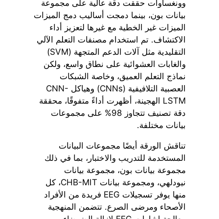
وونغساوات حققت دقة عالية على مجموعة
بيانات بون، بينما دمجت أساليب دمج الميزات
الميزات غير الخطية مع غيرها لتعزيز أداء
الاكتشاف. تم استخدام مصنفات التعلم الآلي
التقليدية مثل آلات الدعم المتجهة (SVM)
والغابات العشوائية على نطاق واسع، ولكن
نماذج التعلم العميق، وخاصة الشبكات
العصبية التلافيفية (CNNs) وهياكل CNN-
LSTM الهجينة، أظهرت أداءً متفوقًا، محققة
دقة تصنيف تتجاوز 98% على مجموعات
بيانات مختلفة.
تناقش الورقة أيضًا مجموعات البيانات
المستخدمة للتدريب والاختبار، بما في ذلك
مجموعة بيانات بون، مجموعة بيانات
نيودلهي، ومجموعة بيانات CHB-MIT، كل
منها يوفر تسجيلات EEG فريدة من الأفراد
الأصحاء ومرضى الصرع. تتضمن المنهجية
معالجة إشارات EEG لإزالة الضوضاء،