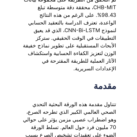
CHB-MIT، محققة دقة متوسطة تبلغ
98.43%. على الرغم من هذه النتائج
الواعدة، تعترف الدراسة بالتعقيد الحسابي
لنموذج CNN-Bi-LSTM، الذي قد يعيق
التطبيقات في الوقت الحقيقي. ستركز
الأبحاث المستقبلية على تطوير نماذج خفيفة
الوزن لتعزيز الكفاءة الحسابية واستكشاف
الآثار العملية للطريقة المقترحة في
الإعدادات السريرية.
مقدمة
تتناول مقدمة هذه الورقة البحثية التحدي
الصحي العالمي الكبير الذي تطرحه الصرع،
وهو اضطراب عصبي مزمن يؤثر على حوالي
70 مليون فرد حول العالم. تسلط الورقة
الضوء على تعقيدات تشخيص الصرع بسبب