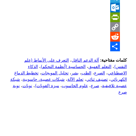
Telegram
Outlook.com
PrintFriendly
Copy
Reddit
Link
Share
كلمات مفتاحية:
آلة الدعم الناقل
،
التعرف على الأنماط (علم
النفس)
،
التعلم العميق
،
الحساسية (أنظمة التحكم)
،
الذكاء
الاصطناعي
،
الصرع
،
الطب
،
بشر
،
تحليل المويجات
،
تخطيط الدماغ
الكهربائي
،
تصنيف ثنائي
،
تعلم الآلة
،
شبكات عصبية، حاسوبية
،
شبكة
عصبية تلافيفية
،
صرع
،
علوم الحاسوب
،
ميزة (لغويات)
،
نوبات
،
نوبة
صرع