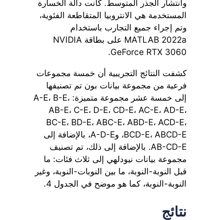
وانتشار الجذر المتوسط. كانت دالة الخسارة
المستخدمة هي الانتروبيا المتقاطعة الفئوية،
وتم إجراء جميع التجارب باستخدام
MATLAB 2022a على بطاقة NVIDIA
GeForce RTX 3060.
كشفت النتائج التجريبية أن خمسة مجموعات
فرعية من مجموعة بيانات بون تم تصنيفها
إلى خمسة عشر مجموعة متميزة: A-E، B-E،
AB-E، C-E، D-E، CD-E، AC-E، AD-E،
BC-E، BD-E، ABC-E، ABD-E، ACD-E،
BCD-E، ABCD-E، وA-D-E، بالإضافة إلى
AB-CD-E. بالإضافة إلى ذلك، تم تصنيف
مجموعة بيانات نيودلهي إلى ثلاث فئات: ما
قبل النوبة-النوبة، ما بين النوبات-النوبة، وغير
النوبة-النوبة، كما هو موضح في الجدول 4.
نتائج