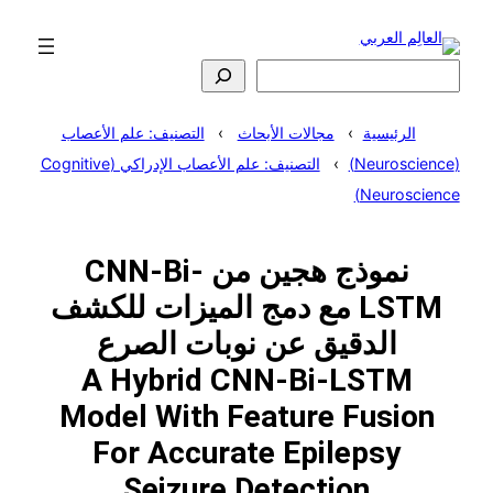
تخطى
إلى
المحتوى
البحث
الرئيسية
مجالات الأبحاث
التصنيف: علم الأعصاب
(Neuroscience)
التصنيف: علم الأعصاب الإدراكي (Cognitive
Neuroscience)
نموذج هجين من CNN-Bi-
LSTM مع دمج الميزات للكشف
الدقيق عن نوبات الصرع
A Hybrid CNN-Bi-LSTM
Model With Feature Fusion
For Accurate Epilepsy
Seizure Detection